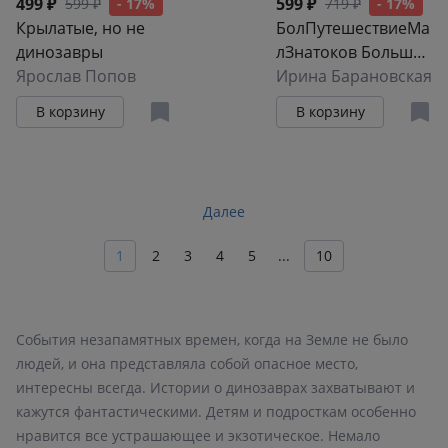
499 ₽
599 ₽
599 ₽
- 17%
719 ₽
- 17%
Крылатые, но не
БолПутешествиеМа
динозавры
лЗнатоков Большое
Ярослав Попов
путешествие по
Ирина Барановская
миру динозавров
В корзину
В корзину
Далее
1
2
3
4
5
...
10
События незапамятных времен, когда на Земле не было
людей, и она представляла собой опасное место,
интересны всегда. Истории о динозаврах захватывают и
кажутся фантастическими. Детям и подросткам особенно
нравится все устрашающее и экзотическое. Немало