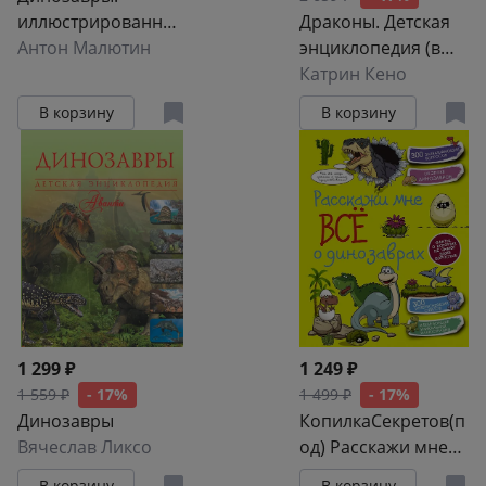
иллюстрированный
Драконы. Детская
путеводитель
Антон Малютин
энциклопедия (в
коробке)
Катрин Кено
В корзину
В корзину
1 299 ₽
1 249 ₽
1 559 ₽
- 17%
1 499 ₽
- 17%
Динозавры
КопилкаСекретов(п
Вячеслав Ликсо
од) Расскажи мне
всё о динозаврах
В корзину
В корзину