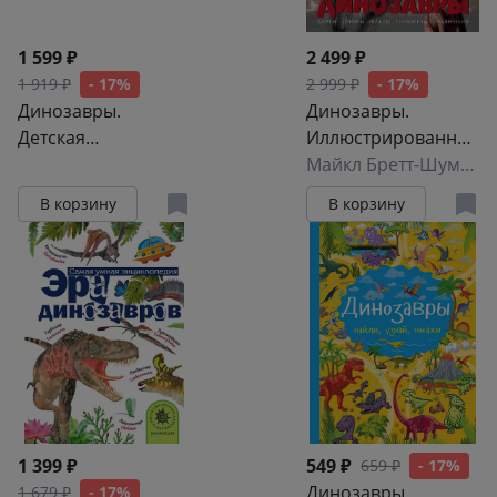
1 599 ₽
2 499 ₽
1 919 ₽
- 17%
2 999 ₽
- 17%
Динозавры.
Динозавры.
Детская
Иллюстрированны
энциклопедия (в
й атлас
Майкл Бретт-Шуман
коробке)
В корзину
В корзину
1 399 ₽
549 ₽
659 ₽
- 17%
Динозавры
1 679 ₽
- 17%