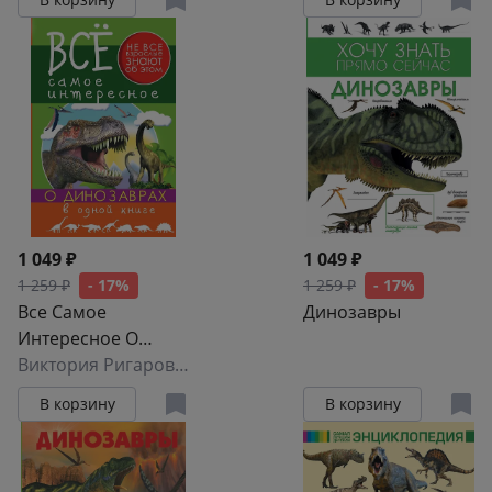
1 049 ₽
1 049 ₽
1 259 ₽
- 17%
1 259 ₽
- 17%
Все Самое
Динозавры
Интересное О
динозаврах в
Виктория Ригарович
одной книге
В корзину
В корзину