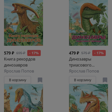
энциклопедия
579 ₽
479 ₽
695 ₽
- 17%
575 ₽
- 17%
Книга рекордов
Динозавры
динозавров
триасового
Ярослав Попов
периода
Ярослав Попов
В корзину
В корзину