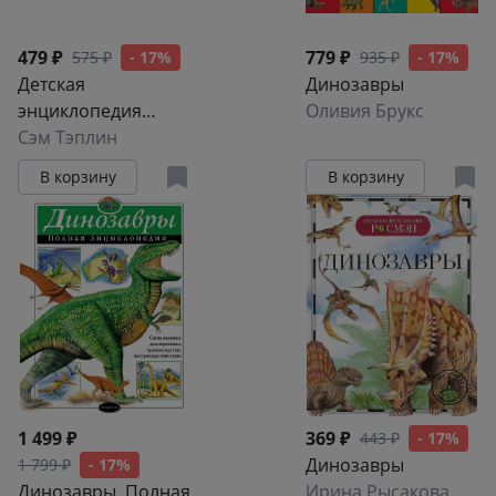
479 ₽
779 ₽
575 ₽
- 17%
935 ₽
- 17%
Детская
Динозавры
энциклопедия
Оливия Брукс
динозавров
Сэм Тэплин
В корзину
В корзину
1 499 ₽
369 ₽
443 ₽
- 17%
Динозавры
1 799 ₽
- 17%
Динозавры. Полная
Ирина Рысакова