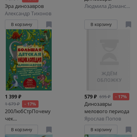
Эра динозавров
Людмила Доманская
Александр Тихонов
В корзину
В корзину
1 399 ₽
579 ₽
695 ₽
- 17%
Динозавры
1 679 ₽
- 17%
200ЛюбСтрПочему
мелового периода
чек
Ярослав Попов
Динозавры.Больша
В корзину
В корзину
я детская