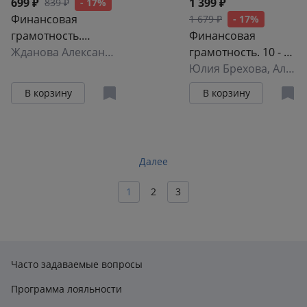
699 ₽
1 399 ₽
839 ₽
- 17%
Финансовая
1 679 ₽
- 17%
грамотность.
Финансовая
Методические
Жданова Александра Олеговна
грамотность. 10 - 11
рекомендации для
класс. Материалы
Юлия Брехова
,
Александр Алмосов
преподавателя
для обучающихся.
В корзину
В корзину
Базовый уровень
Далее
1
2
3
Часто задаваемые вопросы
Программа лояльности