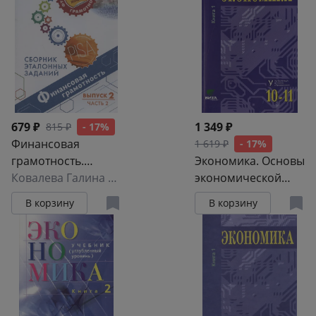
679 ₽
1 349 ₽
815 ₽
- 17%
Финансовая
1 619 ₽
- 17%
грамотность.
Экономика. Основы
Сборник эталонных
Ковалева Галина Сергеевна
,
Елена Рутковская
экономической
заданий. Выпуск 2.
теории. Учебник
В корзину
В корзину
Учебное пособие.
для 10-11 классов
В двух частях. Часть
общеобразователь
2
ных организаций.
Углубленный
уровень. В 2-х
книгах. Книга 1