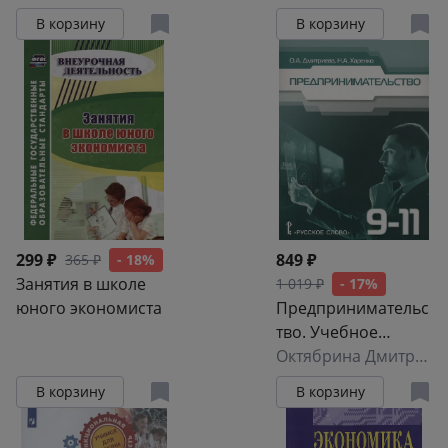
Учебное пособие
уровень
В корзину
В корзину
299 ₽
849 ₽
365 ₽
- 18%
Занятия в школе
1 019 ₽
- 17%
юного экономиста
Предпринимательс
тво. Учебное
пособие для 9-11
Октябрина Дмитриева
классов
В корзину
В корзину
общеобразователь
ных организаций