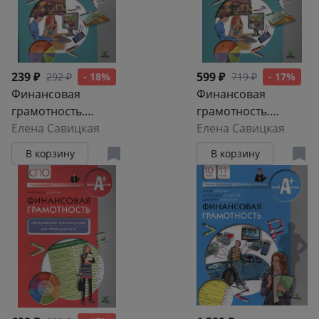
239 ₽
599 ₽
292 ₽
- 18%
719 ₽
- 17%
Финансовая
Финансовая
грамотность.
грамотность.
Учебная
Елена Савицкая
Методические
Елена Савицкая
программа
рекомендации для
В корзину
В корзину
преподавателя