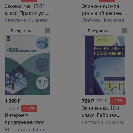
Экономика. 10-11
Экономика: моя
класс. Практикум.
роль в обществе. 8
Книга 2.
Светлана Михеева
класс. Учебное
Любовь Новикова
Углублённый
пособие
В корзину
В корзину
уровень
1 399 ₽
729 ₽
875 ₽
- 17%
Экономика. 10-11
1 679 ₽
- 17%
Интернет-
класс. Рабочая
предпринимательс
тетрадь. Часть 2.
Светлана Михеева
тво. 10–11 классы.
Маргарита Зобнина
,
Александр Еремеев
Углублённый
,
Павел Калмы