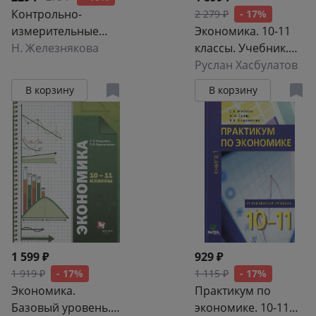
Контрольно-
2 279 ₽
- 17%
измерительные
Экономика. 10-11
материалы.
Н. Железнякова
классы. Учебник.
Финансовая
Базовый и
Руслан Хасбулатов
грамотность. 10-11
углубленный
В корзину
В корзину
классы
уровни
1 599 ₽
929 ₽
1 919 ₽
- 17%
1 115 ₽
- 17%
Экономика.
Практикум по
Базовый уровень.
экономике. 10-11