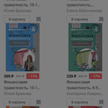
грамотность. 10-11
грамотность.
класс. Контрольно-
Юлия Брехова
Контрольные
Елена Абросимова
измерительные
измерительные
В корзину
В корзину
материалы
материалы
309 ₽
339 ₽
371 ₽
- 17%
407 ₽
- 17%
Финансовая
Финансовая
грамотность. 10-11
грамотность. 8-9
класс. Учебная
Юлия Брехова
класс. Учебная
Екатерина Лавренова
программа
программа
В корзину
В корзину