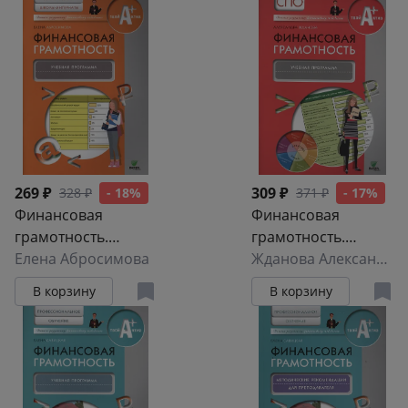
269 ₽
309 ₽
328 ₽
- 18%
371 ₽
- 17%
Финансовая
Финансовая
грамотность.
грамотность.
Учебная
Елена Абросимова
Учебная
Жданова Александра Олеговна
программа
программа
В корзину
В корзину