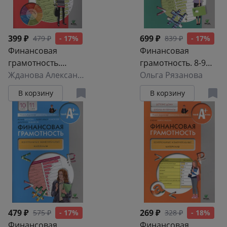
399 ₽
699 ₽
479 ₽
- 17%
839 ₽
- 17%
Финансовая
Финансовая
грамотность.
грамотность. 8-9
Материалы для
Жданова Александра Олеговна
класс.
Ольга Рязанова
родителей
Методические
В корзину
В корзину
рекомендации для
учителя
479 ₽
269 ₽
575 ₽
- 17%
328 ₽
- 18%
Финансовая
Финансовая