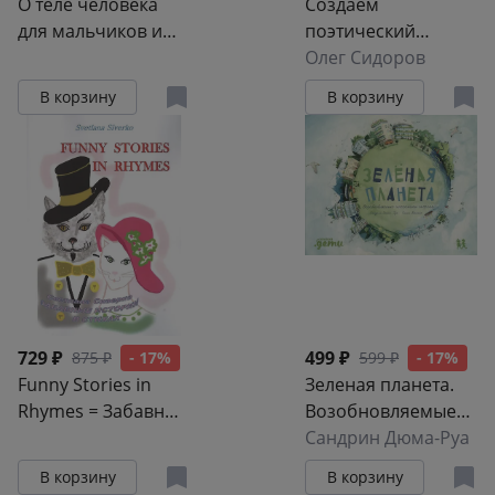
О теле человека
Создаем
для мальчиков и
поэтический
девочек. Детская
сборник
Олег Сидоров
энциклопедия
В корзину
В корзину
729 ₽
499 ₽
875 ₽
- 17%
599 ₽
- 17%
Funny Stories in
Зеленая планета.
Rhymes = Забавные
Возобновляемые
истории в стихах
источники энергии
Сандрин Дюма-Руа
В корзину
В корзину