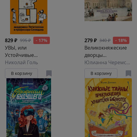
829 ₽
279 ₽
995 ₽
- 17%
340 ₽
- 18%
УВЫ, или
Великокняжеские
Устойчивые
дворцы
выражения
Николай Голь
Петербурга.
Юлианна Черемская
академика
Историческая
В корзину
В корзину
Пятитомова и
книга-раскраска
профессора
для детей и
Синицына
взрослых