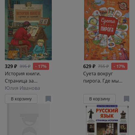
329 ₽
629 ₽
395 ₽
- 17%
755 ₽
- 17%
История книги.
Суета вокруг
Страница за
пирога. Где мы
страницей
Юлия Иванова
были и что узнали
В корзину
В корзину