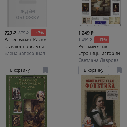
729 ₽
1 249 ₽
875 ₽
- 17%
Запесочная. Какие
1 499 ₽
- 17%
бывают профессии.
Русский язык.
Для детей 5-7 лет
Елена Запесочная
Страницы истории
Светлана Лаврова
В корзину
В корзину