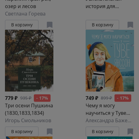
озер и лесов
история для
Светлана Горева
маленьких детей.
Древний Рим
В корзину
В корзину
779 ₽
749 ₽
935 ₽
- 17%
899 ₽
- 17%
Три осени Пушкина
Чему я могу
(1830,1833,1834)
научиться у Туве
Игорь Смольников
Янссон
Александра Баженова-Сорокина
В корзину
В корзину