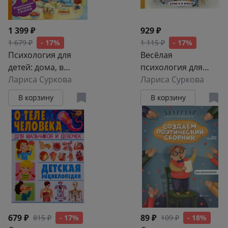
1 399 ₽
929 ₽
1 679 ₽
- 17%
1 115 ₽
- 17%
Психология для
Весёлая
детей: дома, в
психология для
школе, в
Лариса Суркова
детей: дома и в
Лариса Суркова
путешествии
школе
В корзину
В корзину
679 ₽
89 ₽
815 ₽
- 17%
109 ₽
- 18%