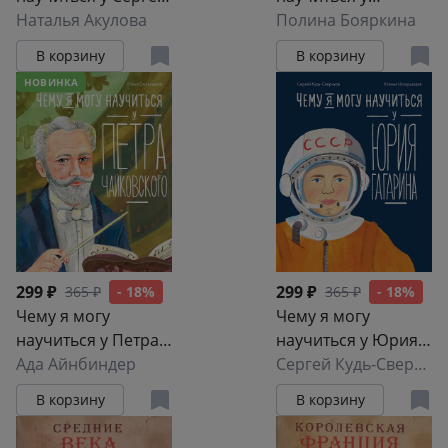
Королёва
Наталья Акулова
Александра
Полина Бояркина
Пушкина
В корзину
В корзину
НОВИНКА
299 ₽
299 ₽
365 ₽
- 18%
365 ₽
- 18%
Чему я могу
Чему я могу
научиться у Петра
научиться у Юрия
Чайковского
Ада Айнбиндер
Гагарина
Сергей Кудь-Сверчков
В корзину
В корзину