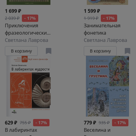
1 699 ₽
1 599 ₽
2 039 ₽
- 17%
1 919 ₽
- 17%
Приключения
Занимательная
фразеологических
фонетика
оборотов
Светлана Лаврова
Светлана Лаврова
В корзину
В корзину
629 ₽
779 ₽
755 ₽
- 17%
935 ₽
- 17%
В лабиринтах
Веселина и