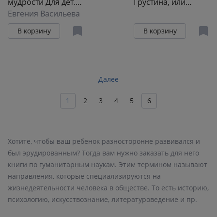
мудрости Для дет.
Грустина, или
8-10 лет и их
Евгения Васильева
светлая и темная
родителей (мШКМ)
сторона души
В корзину
В корзину
Васильева
Далее
1
2
3
4
5
6
Хотите, чтобы ваш ребенок разносторонне развивался и
был эрудированным? Тогда вам нужно заказать для него
книги по гуманитарным наукам. Этим термином называют
направления, которые специализируются на
жизнедеятельности человека в обществе. То есть историю,
психологию, искусствознание, литературоведение и пр.