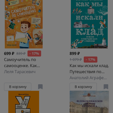
699 ₽
899 ₽
839 ₽
- 17%
Самоучитель по
1 079 ₽
- 17%
самооценке. Как
Как мы искали клад.
создать
Леля Тарасевич
Путешествия по
внутреннюю опору
Ленинградской
Анатолий Аграфенин
области с
В корзину
В корзину
приключениями:
путеводитель