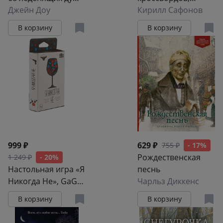
головоломок
Джейн Доу
сканвордов и
Кирилл Сафонов
других
В корзину
В корзину
головоломок
999 ₽
629 ₽
755 ₽
- 17%
Рождественская
1 249 ₽
- 20%
Настольная игра «Я
песнь
Никогда Не», GaGa
Чарльз Диккенс
Games, 18+
В корзину
В корзину