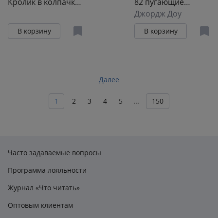
Кролик в колпачке
82 пугающие
(пластик) (7,5 см)
головоломки
Джордж Доу
(ПВХ Бокс)
В корзину
В корзину
Далее
1
2
3
4
5
...
150
Часто задаваемые вопросы
Программа лояльности
Журнал «Что читать»
Оптовым клиентам