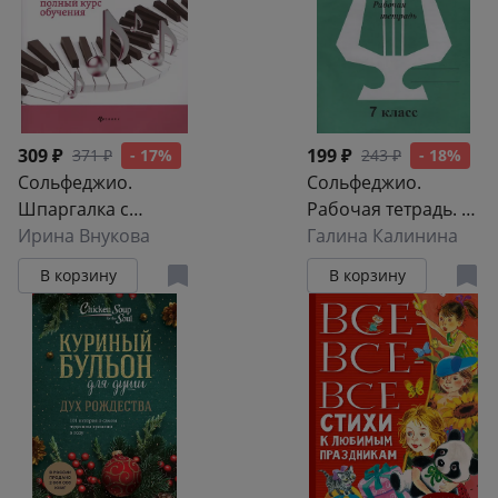
309 ₽
199 ₽
371 ₽
- 17%
243 ₽
- 18%
Сольфеджио.
Сольфеджио.
Шпаргалка с
Рабочая тетрадь. 7
правилами:
Ирина Внукова
класс
Галина Калинина
полный курс
В корзину
В корзину