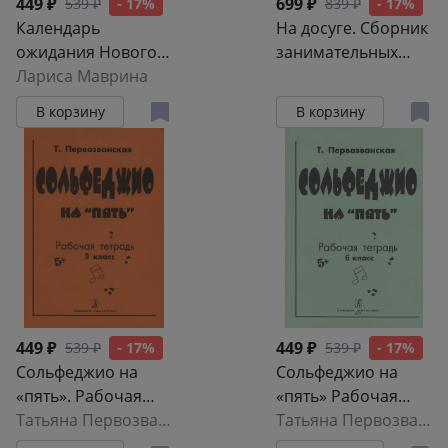
449 ₽
699 ₽
539 ₽
- 17%
839 ₽
- 17%
Календарь
На досуге. Сборник
ожидания Нового
занимательных
года. Выпуск 2.
Лариса Маврина
задач
Ёлочка
В корзину
В корзину
449 ₽
449 ₽
539 ₽
- 17%
539 ₽
- 17%
Сольфеджио на
Сольфеджио на
«пять». Рабочая
«пять» Рабочая
тетрадь. 3-й кл.
Татьяна Первозванская
тетрадь 6 класс
Татьяна Первозванская