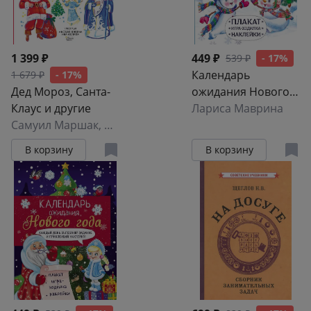
1 399 ₽
449 ₽
539 ₽
- 17%
Календарь
1 679 ₽
- 17%
Дед Мороз, Санта-
ожидания Нового
Клаус и другие
года. Выпуск 4.
Лариса Маврина
Самуил Маршак
,
Владимир Одоевский
Самый маленький
снеговик
В корзину
В корзину