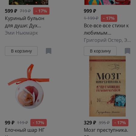
599 ₽
999 ₽
719 ₽
- 17%
Куриный бульон
1 199 ₽
- 17%
для души: Дух
Все-все-все стихи к
Рождества: 101
Эми Ньюмарк
любимым
история о самом
праздникам
Григорий Остер
,
Эдуард Успенский
чудесном времени
В корзину
В корзину
в году
99 ₽
329 ₽
119 ₽
- 17%
395 ₽
- 17%
Елочный шар НГ
Мозг преступника.