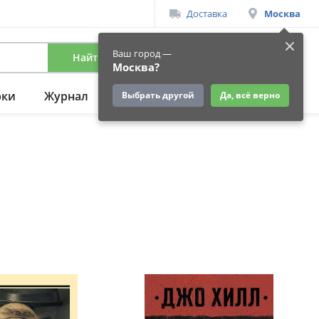
Доставка
Москва
Ваш город —
Найти
Вход
/
Регистрация
Москва?
рки
Журнал
Подарки
Ещё
Выбрать другой
Да, всё верно