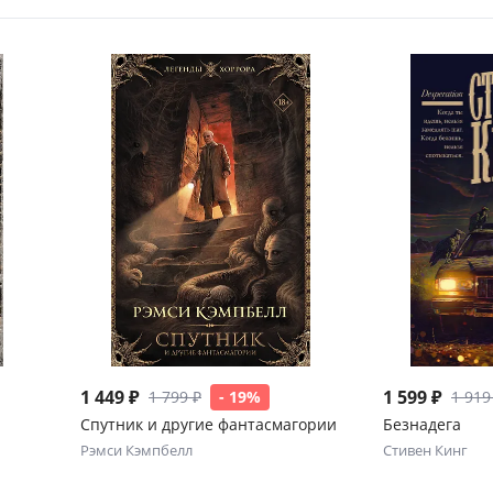
1 449 ₽
1 599 ₽
1 799 ₽
- 19%
1 919
Спутник и другие фантасмагории
Безнадега
Рэмси Кэмпбелл
Стивен Кинг