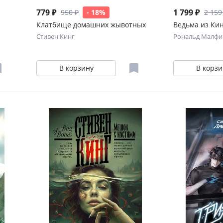
779 ₽
1 799 ₽
950 ₽
- 18%
2 159
Клатбище домашних жывотных
Ведьма из Ки
Стивен Кинг
Рональд Малфи
В корзину
В корзи