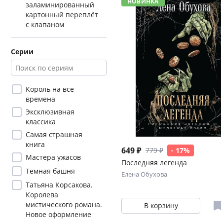
НОВИНКА
заламинированный
картонный переплёт
с клапаном
Серии
Король на все
времена
Эксклюзивная
классика
Самая страшная
книга
649 ₽
779 ₽
- 17%
Мастера ужасов
Последняя легенда
Темная башня
Елена Обухова
Татьяна Корсакова.
Королева
мистического романа.
В корзину
Новое оформление