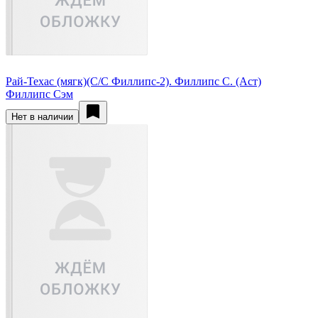
Рай-Техас (мягк)(С/С Филлипс-2). Филлипс С. (Аст)
Филлипс Сэм
Нет в наличии