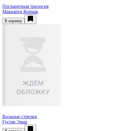
Пограничная трилогия
Маккарти Кормак
В корзину
Вольные стрелки
Густав Эмар