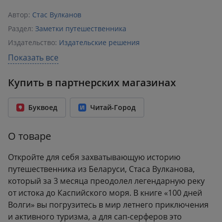
Автор:
Стас Вулканов
Раздел:
Заметки путешественника
Издательство:
Издательские решения
ISBN:
978-5-0059-8180-6
Показать все
Возрастное ограничение:
16+
Купить в партнерских магазинах
Год издания:
2023
Количество страниц:
238
Буквоед
Читай-Город
Переплет:
Мягкий переплёт
Формат:
145x205 мм
О товаре
Вес:
0.29 кг
Откройте для себя захватывающую историю
путешественника из Беларуси, Стаса Вулканова,
который за 3 месяца преодолел легендарную реку
от истока до Каспийского моря. В книге «100 дней
Волги» вы погрузитесь в мир летнего приключения
и активного туризма, а для сап-серферов это