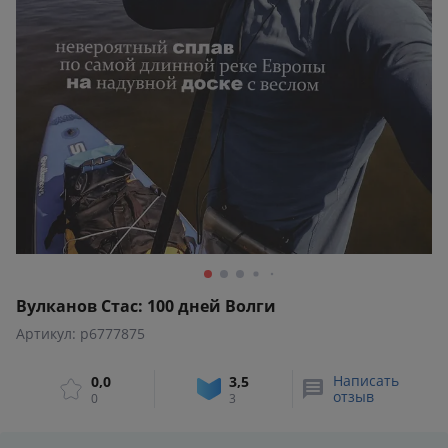
Вулканов Стас: 100 дней Волги
Артикул: p6777875
Написать
0,0
3,5
отзыв
0
3