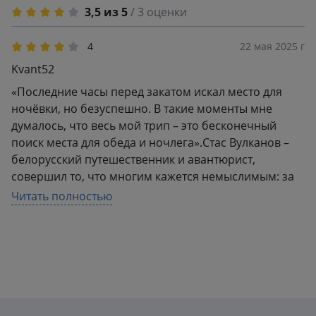
3,5 из 5
/ 3 оценки
4
22 мая 2025 г
Kvant52
«Последние часы перед закатом искал место для
ночёвки, но безуспешно. В такие моменты мне
думалось, что весь мой трип – это бесконечный
поиск места для обеда и ночлега».Стас Вулканов –
белорусский путешественник и авантюрист,
совершил то, что многим кажется немыслимым: за
100 дней он преодолел более 3,5 тысяч километров
Читать полностью
Волги, стоя на надувной SUP-доске с веслом в
руках.Книга построена в форме дневника, где
каждый день – новая глава, наполненная
событиями, размышлениями и эмоциями. Автор
балансирует между динамичными описаниями
опасностей (от внезапных штормов до встреч с
речными судами) и лиричными зарисовками о