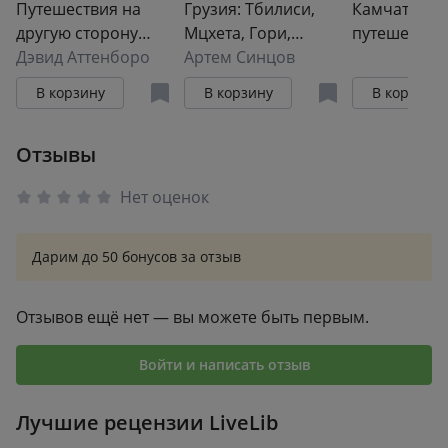
Путешествия на
Грузия: Тбилиси,
Камчатка. 
другую сторону
Мцхета, Гори,
путешестви
света
Дэвид Аттенборо
Кахетия, Кутаиси,
Артем Синцов
охота на ме
Сванетия, Батуми:
и горных ба
В корзину
В корзину
В корзину
путеводитель
1918 г.
Отзывы
Нет оценок
Дарим до 50 бонусов за отзыв
Отзывов ещё нет — вы можете быть первым.
Войти и написать отзыв
Лучшие рецензии LiveLib