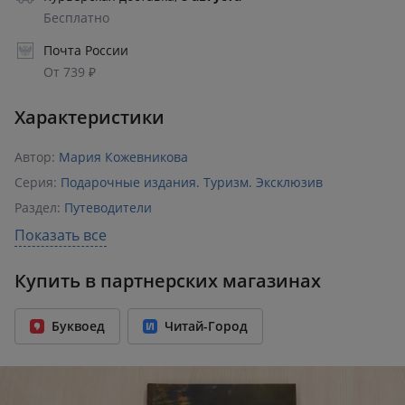
Бесплатно
Почта России
От 739 ₽
Характеристики
Автор:
Мария Кожевникова
Серия:
Подарочные издания. Туризм. Эксклюзив
Раздел:
Путеводители
Издательство:
Эксмо
Показать все
ISBN:
978-5-04-163649-4
Купить в партнерских магазинах
Возрастное ограничение:
18+
Год издания:
2023
Буквоед
Читай-Город
Количество страниц:
384
Переплет:
Твёрдый переплёт
Формат:
253x340 мм