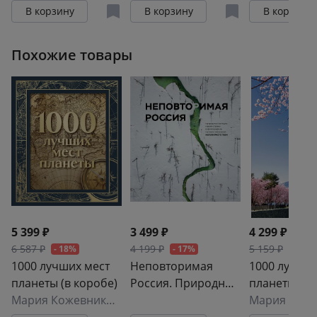
свою жизнь. 3-е
страны в
места Росс
В корзину
В корзину
В корзину
изд. испр. и доп.
фотографиях
глазами
(стерео-варио)
путешественников
фотографов
Похожие товары
Nature Photo Team
путешестве
NPT
5 399 ₽
3 499 ₽
4 299 ₽
6 587 ₽
4 199 ₽
5 159 ₽
- 18%
- 17%
- 17%
1000 лучших мест
Неповторимая
1000 лучших
планеты (в коробе)
Россия. Природное
планеты, к
Мария Кожевникова
наследие нашей
нужно увиде