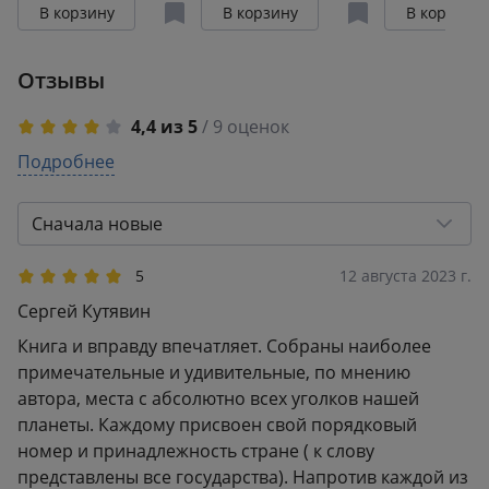
страны в
свою жизнь.
В корзину
В корзину
В корзину
фотографиях
изд. испр. и
путешественников
(стерео-вар
Отзывы
Nature Photo Team
сакура)
4,4 из 5
/ 9 оценок
5
Подробнее
7
4
1
3
0
Сначала новые
2
0
1
1
5
12 августа 2023 г.
Сергей Кутявин
Книга и вправду впечатляет. Собраны наиболее
примечательные и удивительные, по мнению
автора, места с абсолютно всех уголков нашей
планеты. Каждому присвоен свой порядковый
номер и принадлежность стране ( к слову
представлены все государства). Напротив каждой из