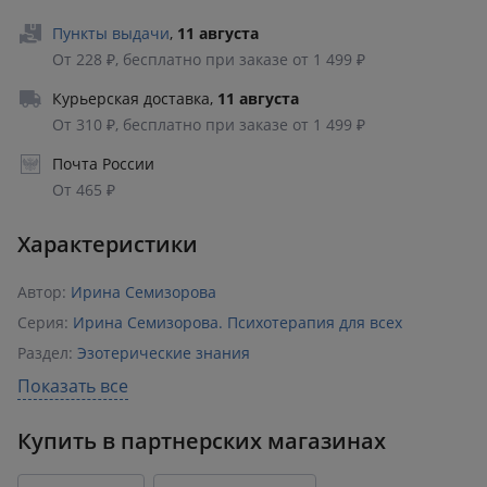
Пункты выдачи
,
11 августа
От 228 ₽, бесплатно при заказе от 1 499 ₽
Курьерская доставка
,
11 августа
От 310 ₽, бесплатно при заказе от 1 499 ₽
Почта России
От 465 ₽
Характеристики
Автор:
Ирина Семизорова
Серия:
Ирина Семизорова. Психотерапия для всех
Раздел:
Эзотерические знания
Издательство:
Эксмо
,
БОМБОРА
Показать все
ISBN:
978-5-04-213325-1
Купить в партнерских магазинах
Возрастное ограничение:
16+
Год издания:
2025