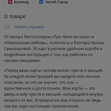
Буквоед
Читай-Город
Количество страниц:
64
Переплет:
Мягкий переплёт
О товаре
Формат:
86x131 мм
Вес:
0.15 кг
Читать отрывок
От автора бестселлеров «Про твою же мать» и
«Нереальная любовь», психолога и блогера Ирины
Семизоровой. 35 карт в уютном удобном коробе и
подробная инструкция о том, как работать со
своими эмоциями.
«Перед вами карты человеческих чувств и эмоций.
За каждой иллюстрацией вы найдете мое личное
описание, но это не значит, что оно —
единственное и достаточное. Мои карты — это
дверь в мир чувств и эмоций, находящийся внутри
каждого из вас. Я предлагаю вам открыть ее: ведь
там вас ждет настоящее приключение.