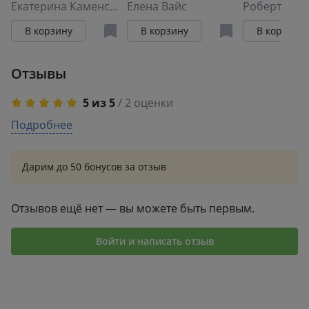
карт об
Екатерина Каменская
каждый день. 67
Елена Вайс
активное
Роберт Бос
отношениях с
трансформационн
воображени
В корзину
В корзину
В корзину
собой, партнером
ых исцеляющих
медицине,
и миром
карт
искусстве,
Отзывы
психотерап
5 из 5
/ 2 оценки
5
Подробнее
2
4
0
3
0
Дарим до 50 бонусов за отзыв
2
0
1
0
Отзывов ещё нет — вы можете быть первым.
Войти и написать отзыв