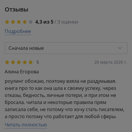
Отзывы
4,3 из 5
/ 3 оценки
5
Подробнее
2
4
0
3
1
Сначала новые
2
0
1
0
5
20 марта 2026 г.
Алина Егорова
роулинг обожаю, поэтому взяла не раздумывая.
книга про то как она шла к своему успеху, через
отказы, бедность, личные потери, и при этом не
бросала. читала и некоторые правила прям
записала себе, не потому что хочу стать писателем,
а просто потому что работает для любой сферы.
есть вещи которые знаешь умом, но когда видишь
Читать полностью
что именно так жил человек который написал гарри