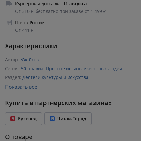
Курьерская доставка
,
11 августа
От 310 ₽, бесплатно при заказе от 1 499 ₽
Почта России
От 441 ₽
Характеристики
Автор:
Юк Яков
Серия:
50 правил. Простые истины известных людей
Раздел:
Деятели культуры и искусства
Издательство:
Эксмо
Показать все
ISBN:
978-5-04-220564-4
Купить в партнерских магазинах
Возрастное ограничение:
16+
Год издания:
2026
Буквоед
Читай-Город
Количество страниц:
256
Переплет:
Твёрдый переплёт
О товаре
Формат:
147x208 мм