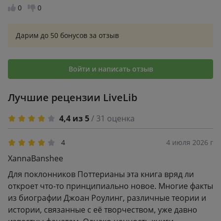
0
0
поттера, это как-то иначе воспринимается.
небольшая книга, читается быстро, но заряжает
хорошо.
Дарим до 50 бонусов за отзыв
Войти и написать отзыв
Лучшие рецензии LiveLib
4,4 из 5
/ 31 оценка
4
4 июля 2026 г
XannaBanshee
Для поклонников Поттерианы эта книга вряд ли
откроет что-то принципиально новое. Многие факты
из биографии Джоан Роулинг, различные теории и
истории, связанные с её творчеством, уже давно