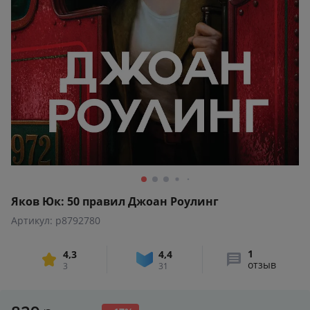
Яков Юк: 50 правил Джоан Роулинг
Артикул: p8792780
1
4,3
4,4
отзыв
3
31