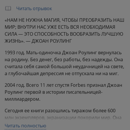
Вес:
0.33 кг
Читать отрывок
«НАМ НЕ НУЖНА МАГИЯ, ЧТОБЫ ПРЕОБРАЗИТЬ НАШ
МИР; ВНУТРИ НАС УЖЕ ЕСТЬ ВСЯ НЕОБХОДИМАЯ
СИЛА — ЭТО СПОСОБНОСТЬ ВООБРАЗИТЬ ЛУЧШУЮ
ЖИЗНЬ». — ДЖОАН РОУЛИНГ
1993 год. Мать-одиночка Джоан Роулинг вернулась
на родину. Без денег, без работы, без надежды. Она
считала себя самой большой неудачницей на свете,
а глубочайшая депрессия не отпускала ни на миг.
2004 год. Всего 11 лет спустя Forbes признал Джоан
Роулинг первой в истории писательницей-
миллиардером.
Сегодня ее книги разошлись тиражом более 600
млн экземпляров, экранизации покорили мир. Она
названа самой влиятельной женщиной Британии, а
Читать полностью