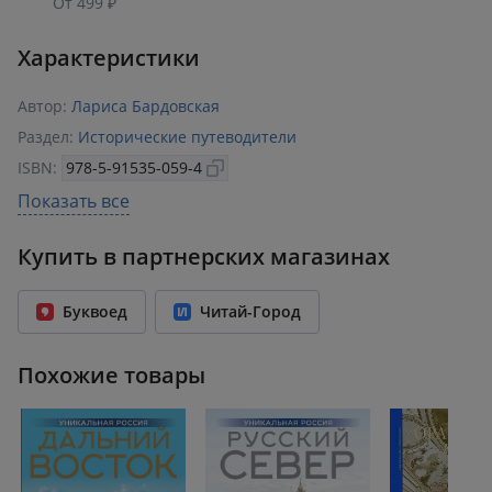
От 499 ₽
Характеристики
Автор:
Лариса Бардовская
Раздел:
Исторические путеводители
ISBN:
978-5-91535-059-4
Возрастное ограничение:
16+
Показать все
Год издания:
2023
Купить в партнерских магазинах
Количество страниц:
144
Переплет:
Мягкий переплёт
Буквоед
Читай-Город
Формат:
195x265 мм
Вес:
0.50 кг
Похожие товары