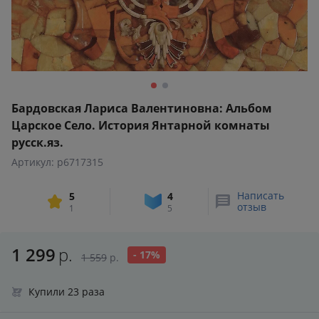
Бардовская Лариса Валентиновна: Альбом
Царское Село. История Янтарной комнаты
русск.яз.
Артикул: p6717315
Написать
5
4
отзыв
1
5
1 299
р.
- 17%
1 559
р.
Купили 23 раза