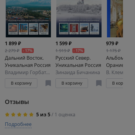
1 899 ₽
1 599 ₽
979 ₽
2 279 ₽
1 919 ₽
1 175 ₽
- 17%
- 17%
- 17%
Дальний Восток.
Русский Север.
Альбом
Уникальная Россия
Уникальная Россия
Ораниенбау
Владимир Горбатовский
Зинаида Бичанина
Китайский д
В. Клементь
русск. яз.
В корзину
В корзину
В корзину
Отзывы
5 из 5
/ 1 оценка
5
Подробнее
1
4
0