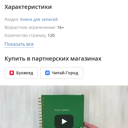
Характеристики
Раздел:
Книги для записей
Возрастное ограничение:
16+
Количество страниц:
120
Формат:
182x216 мм
Показать все
Вес:
0.33 кг
Купить в партнерских магазинах
Буквоед
Читай-Город