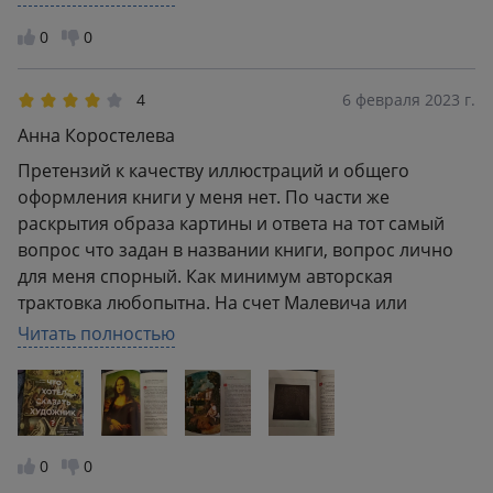
живописи и научиться анализировать
0
0
произведения искусства.
4
6 февраля 2023 г.
Анна Коростелева
Претензий к качеству иллюстраций и общего
оформления книги у меня нет. По части же
раскрытия образа картины и ответа на тот самый
вопрос что задан в названии книги, вопрос лично
для меня спорный. Как минимум авторская
трактовка любопытна. На счет Малевича или
Леонардо да Винчи есть более жизнестойкие
Читать полностью
теории, многое плод фантазии авторов. Судить их я
не имею права, альтернативное мнение быть
должно, правда в некоторых местах для меня оно
казалось абсурдным
0
0