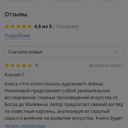
их создател
Отзывы
4,6 из 5
/ 19 оценок
5
Подробнее
15
4
1
3
3
Сначала новые
2
0
1
0
5
30 августа 2024 г.
Ксения С
Книга «Что хотел сказать художник?» Алины
Никоновой представляет собой увлекательное
исследование главных произведений искусства от
Босха до Малевича. Автор предлагает свежий взгляд
на известные картины, анализируя их скрытый
смысл и влияние на развитие искусства. Книга будет
интересна всем, кто хочет глубже понять историю
Читать полностью