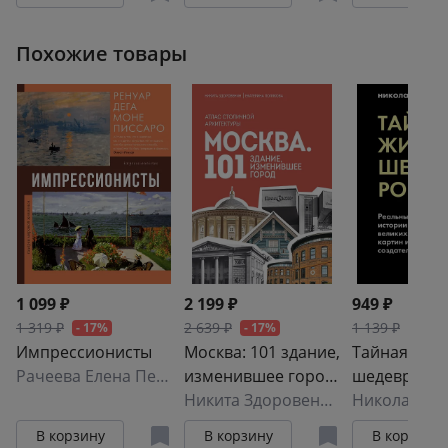
Расширенн
издание с 
Похожие товары
маршрутам
1 099 ₽
2 199 ₽
949 ₽
1 319 ₽
2 639 ₽
1 139 ₽
- 17%
- 17%
- 17%
Импрессионисты
Москва: 101 здание,
Тайная жиз
Рачеева Елена Петровна
изменившее город.
шедевров:
Атлас столичной
Никита Здоровенин
,
Екатерина П
реальные и
Николай Жа
архитектуры
великих кар
В корзину
В корзину
В корзину