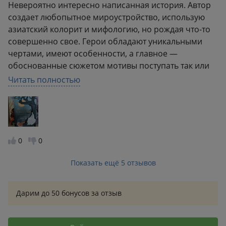
Невероятно интересно написанная история. Автор
создает любопытное мироустройство, использую
азиатский колорит и мифологию, но рождая что-то
совершенно свое. Герои обладают уникальными
чертами, имеют особенности, а главное —
обоснованные сюжетом мотивы поступать так или
иначе. В целом сюжетная основа динамична, не
Читать полностью
провисает и не зацикливается на одной теме, она
многогранна. Авторский юмор шикарен. Заметно,
что книга первая в серии, автор лишь задает
нужный тон, но делает это превосходно.
Обязательно буду продолжать читать серию.
0
0
Показать ещё 5 отзывов
Дарим до 50 бонусов за отзыв