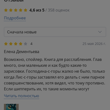
4,6 из 5
/ 358 оценок
5
Подробнее
293
4
31
3
17
Сначала новые
2
5
1
12
4
25 мая 2026 г.
Елена Дементьева
Возможно, спойлер. Книга для расслабления. Глав
много, они маленькие и как будто какие-то
зарисовки. Господина-с-горы жалко не было, только
когда Лис-с-горы заставлял его делать с ним парное
совершенствование, хотя видел, что тому противно.
Если шипперить их, то такие моменты могут
понравиться и они могут быть долгожданными, но
Читать полностью
не для меня.