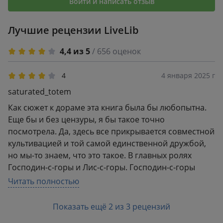
Войти и написать отзыв
Лучшие рецензии LiveLib
4,4 из 5
/ 656 оценок
4
4 января 2025 г
saturated_totem
Как сюжет к дораме эта книга была бы любопытна.
Еще бы и без цензуры, я бы такое точно
посмотрела. Да, здесь все прикрывается совместной
культивацией и той самой единственной дружбой,
но мы-то знаем, что это такое. В главных ролях
Господин-с-горы и Лис-с-горы. Господин-с-горы
становится жертвой чужой зависти и умирает,
Читать полностью
чтобы переродиться, но теперь он становится
облезлой лисой. Его подбирает Лис-с-горы и
Показать ещё 2 из 3 рецензий
принимает в свою лисью общину.Мне понравился