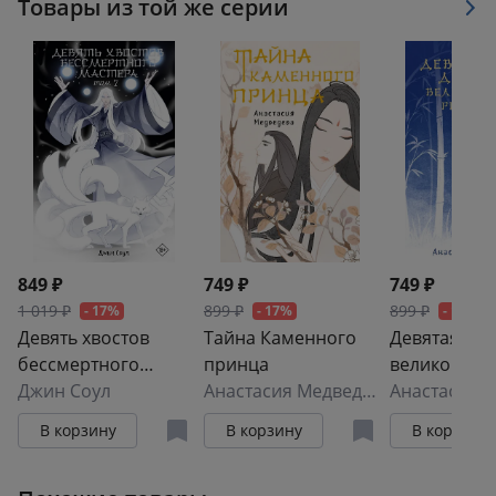
Товары из той же серии
849 ₽
749 ₽
749 ₽
1 019 ₽
899 ₽
899 ₽
- 17%
- 17%
- 17%
Девять хвостов
Тайна Каменного
Девятая до
бессмертного
принца
великого Р
мастера. Том 7
Джин Соул
Анастасия Медведева
В корзину
В корзину
В корзину