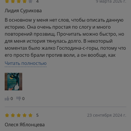
4
9 марта 2026 г.
Лидия Сурикова
В основном у меня нет слов, чтобы описать данную
историю. Она очень простая по слогу и много
повторений прозвищ. Прочитать можно быстро, но
для меня история тянулась долго. В некоторый
моментах было жалко Господина-с-горы, потому что
его просто брали против воли, а он вообще, как
тряпка, кроме "скверна" ничего не говорил, поэтому
Читать полностью
тут я получила разочарование. А объяснение всего
меня позабавило и даже было интересно.
0
0
5
23 сентября 2024 г.
Олеся Яблонцева