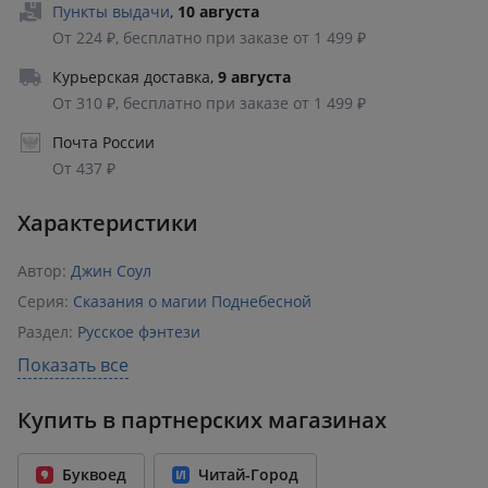
Пункты выдачи
,
10 августа
От 224 ₽, бесплатно при заказе от 1 499 ₽
Курьерская доставка
,
9 августа
От 310 ₽, бесплатно при заказе от 1 499 ₽
Почта России
От 437 ₽
Характеристики
Автор:
Джин Соул
Серия:
Сказания о магии Поднебесной
Раздел:
Русское фэнтези
Издательство:
АСТ
,
Жанры
Показать все
ISBN:
978-5-17-155349-4
Купить в партнерских магазинах
Возрастное ограничение:
18+
Количество страниц:
320
Буквоед
Читай-Город
Переплет:
Твёрдый переплёт