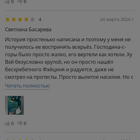
0
0
4
24 марта 2026 г.
Светлана Басарева
История простенько написана и поэтому у меня не
получилось ее воспринять всерьёз. Господина-с-
горы было просто жалко, его вертели как хотели. Ху
Вэй безусловно крутой, но он просто нашёл
бесхребетного Фэйциня и радуется, даже не
смотрел на протесты. Просто вылитое насилие. Но с
необычным повествованием и то как это
Читать полностью
преподносится, то читается быстро и ничего не
замечаешь, если не задуматься. Я подумаю буду ли
дальше знакомится с историей.
0
0