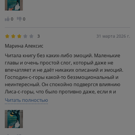
0
0
3
31 марта 2026 г.
Марина Алексис
Читала книгу без каких-либо эмоций. Маленькие
главы и очень простой слог, который даже не
впечатляет и не даёт никаких описаний и эмоций.
Господин-с-горы какой-то безэмоциональный и
неинтересный. Он спокойно подвергся влиянию
Лиса-с-горы, что было противно даже, если я и
люблю такой специфический жанр. Его прошлое
Читать полностью
никак не впечатлило и каким-то лишним было.