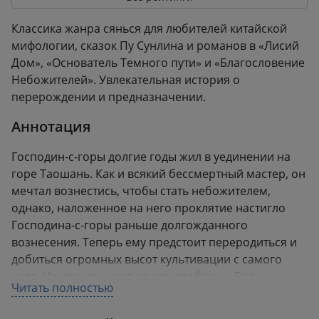
Классика жанра сянься для любителей китайской
мифологии, сказок Пу Сунлина и романов в «Лисий
Дом», «Основатель Темного пути» и «Благословение
Небожителей». Увлекательная история о
перерождении и предназначении.
Аннотация
Господин-с-горы долгие годы жил в уединении на
горе Таошань. Как и всякий бессмертный мастер, он
мечтал вознестись, чтобы стать небожителем,
однако, наложенное на него проклятие настигло
Господина-с-горы раньше долгожданного
вознесения. Теперь ему предстоит переродиться и
добиться огромных высот культивации с самого
нуля. Но это меньшая из его проблем... Ведь
Читать полностью
перерождение — вещь коварная, неизвестно, каким
хвостом вильнет.