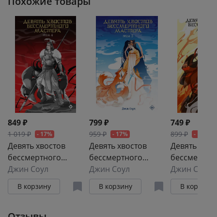
Похожие товары
849 ₽
799 ₽
749 ₽
1 019 ₽
959 ₽
899 ₽
- 17%
- 17%
- 17%
Девять хвостов
Девять хвостов
Девять хвос
бессмертного
бессмертного
бессмертно
мастера. Том 4
Джин Соул
мастера. Том 3
Джин Соул
мастера. То
Джин Соул
В корзину
В корзину
В корзину
Отзывы