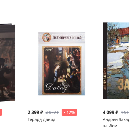
2 399 ₽
4 099 ₽
2 879 ₽
- 17%
4 91
Герард Давид
Андрей Заха
альбом