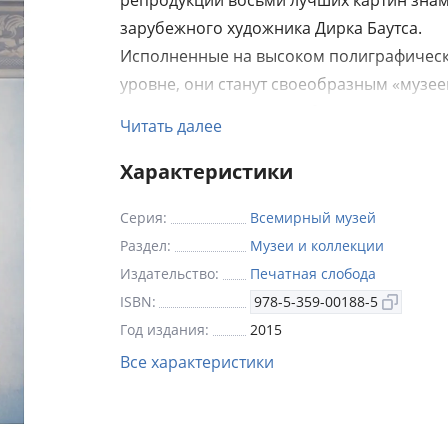
репродукций восьми лучших картин зна
зарубежного художника Дирка Баутса.
Исполненные на высоком полиграфичес
уровне, они станут своеобразным «музее
дому». . .Предлагаем любителям живопи
Читать далее
подборку изображений восьми лучших к
знаменитых художников, составивших сл
Характеристики
мировой живописи. Исполненные на вы
Серия:
Всемирный музей
полиграфическом уровне, они станут
Раздел:
Музеи и коллекции
своеобразным «музеем на дому». Иллюс
Издательство:
Печатная слобода
картин следуют одна за другой, их можно
ISBN:
978-5-359-00188-5
разъединить (для этого предусмотрена л
Год издания:
2015
отреза), и тогда на стенах дома, класса, а
Все характеристики
зала появится экспозиция полотен одног
художника или сразу нескольких. Не поле
на уроке труда для каждого из них можно