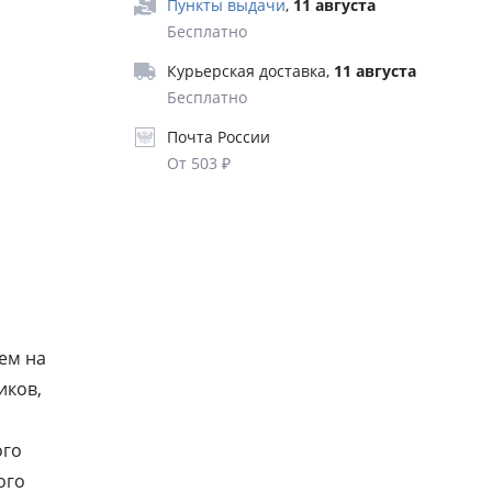
ую
Пункты выдачи
,
11 августа
я можно
Бесплатно
Курьерская доставка
,
11 августа
Бесплатно
Почта России
От 503 ₽
ем на
иков,
ого
ого