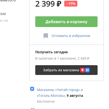
менитого
2 399 ₽
- 17%
ком
м на
Добавить в корзину
си
артин
Отложить
в избранное
аву
соком
Получить сегодня
В наличии в 1 магазине, 2 449 ₽
трации
Забрать из магазина
иния
ктового
о
Магазины «Читай‑город» и
нитесь:
«Гоголь‑Моголь»
,
9 августа
Бесплатно