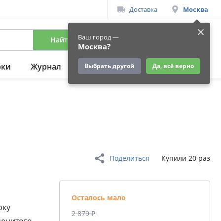
Доставка
Москва
Ваш город —
Найти
Вход
/
Регистрация
Москва?
рки
Журнал
Подарки
Ещё
Выбрать другой
Да, всё верно
Поделиться
Купили 20 раз
Осталось мало
рку
2 879 ₽