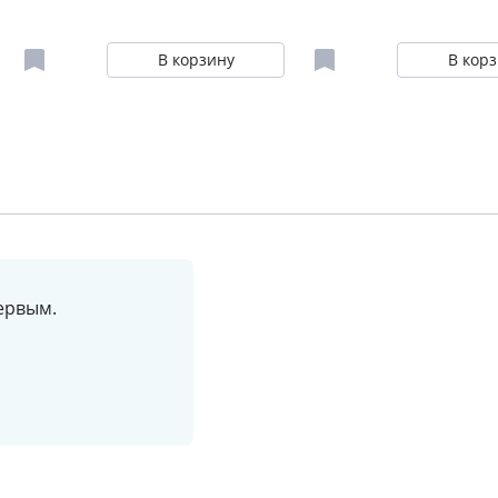
В корзину
В кор
ервым.