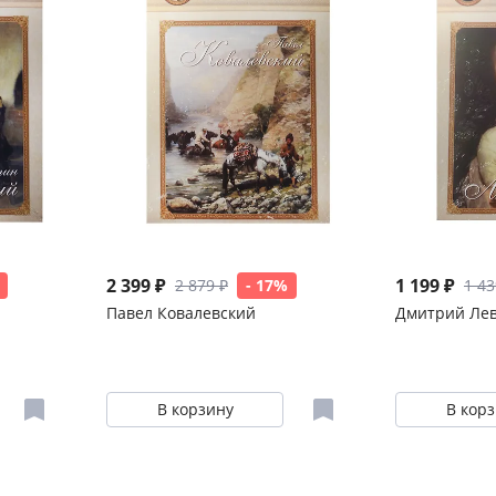
2 399 ₽
1 199 ₽
2 879 ₽
- 17%
1 43
Павел Ковалевский
Дмитрий Ле
В корзину
В кор