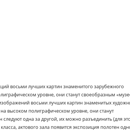
смастерить строгое паспарту или нарядн
рамочку – и путешествие по залам музе
начинать.
ций восьми лучших картин знаменитого зарубежного
олиграфическом уровне, они станут своеобразным «музе
 изображений восьми лучших картин знаменитых художн
на высоком полиграфическом уровне, они станут
следуют одна за другой, их можно разъединить (для эт
, класса, актового зала появится экспозиция полотен одн