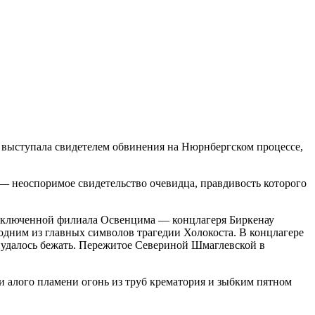
и выступала свидетелем обвинения на Нюрнбергском процессе,
— неоспоримое свидетельство очевидца, правдивость которого
заключенной филиала Освенцима — концлагеря Биркенау
одним из главных символов трагедии Холокоста. В концлагере
й удалось бежать. Пережитое Севериной Шмаглевской в
и алого пламени огонь из труб крематория и зыбким пятном