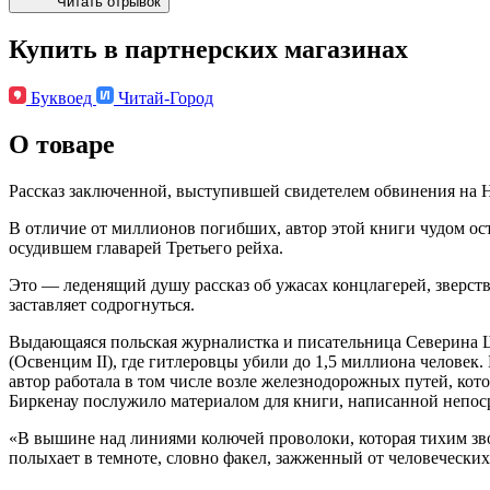
Читать отрывок
Купить в партнерских магазинах
Буквоед
Читай-Город
О товаре
Рассказ заключенной, выступившей свидетелем обвинения на 
В отличие от миллионов погибших, автор этой книги чудом ост
осудившем главарей Третьего рейха.
Это — леденящий душу рассказ об ужасах концлагерей, зверст
заставляет содрогнуться.
Выдающаяся польская журналистка и писательница Северина 
(Освенцим II), где гитлеровцы убили до 1,5 миллиона человек
автор работала в том числе возле железнодорожных путей, кот
Биркенау послужило материалом для книги, написанной непос
«В вышине над линиями колючей проволоки, которая тихим зво
полыхает в темноте, словно факел, зажженный от человечески