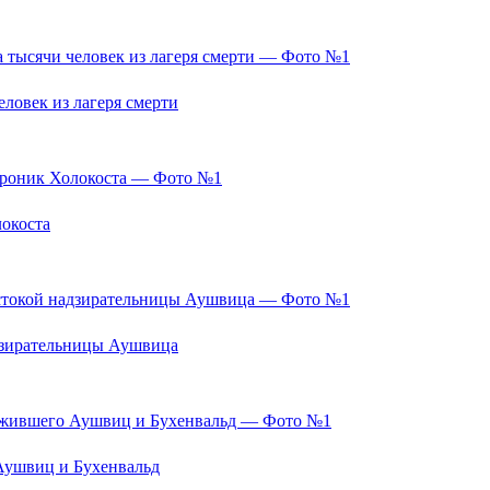
ловек из лагеря смерти
локоста
дзирательницы Аушвица
 Аушвиц и Бухенвальд