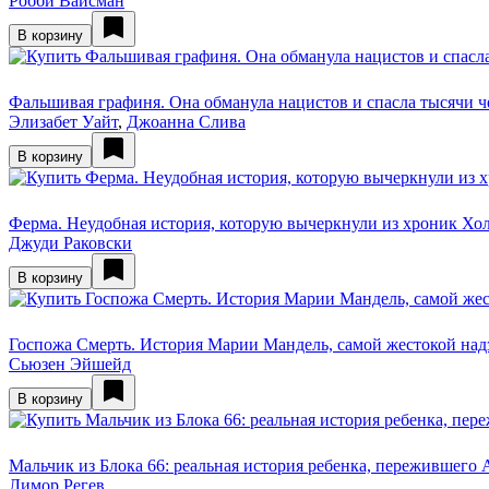
Робби Вайсман
В корзину
Фальшивая графиня. Она обманула нацистов и спасла тысячи че
Элизабет Уайт
,
Джоанна Слива
В корзину
Ферма. Неудобная история, которую вычеркнули из хроник Хо
Джуди Раковски
В корзину
Госпожа Смерть. История Марии Мандель, самой жестокой на
Сьюзен Эйшейд
В корзину
Мальчик из Блока 66: реальная история ребенка, пережившего
Лимор Регев