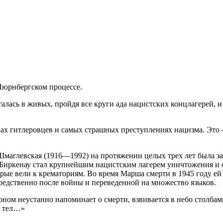
Нюрнбергском процессе.
алась в живых, пройдя все круги ада нацистских концлагерей, 
вах гитлеровцев и самых страшных преступлениях нацизма. Это 
Шмаглевская (1916—1992) на протяжении целых трех лет была 
. Биркенау стал крупнейшим нацистским лагерем уничтожения и 
орые вели к крематориям. Во время Марша смерти в 1945 году е
редственно после войны и переведенной на множество языков.
ном неустанно напоминает о смерти, взвивается в небо столбам
х тел…»