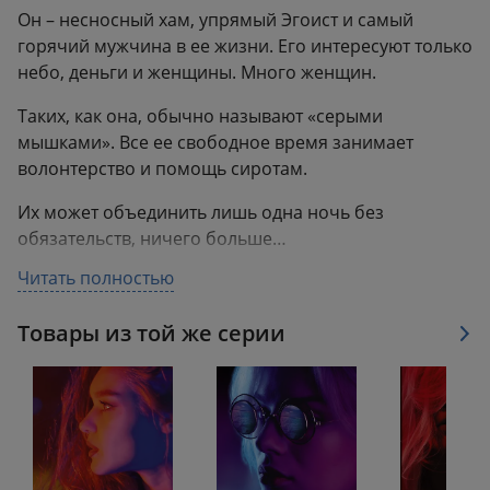
Он – несносный хам, упрямый Эгоист и самый
горячий мужчина в ее жизни. Его интересуют только
небо, деньги и женщины. Много женщин.
Таких, как она, обычно называют «серыми
мышками». Все ее свободное время занимает
волонтерство и помощь сиротам.
Их может объединить лишь одна ночь без
обязательств, ничего больше…
Читать полностью
Однако судьба решает иначе, и Джек Картер
оказывается единственным, на кого девушка может
Товары из той же серии
положиться. Станет ли плохой парень героем?