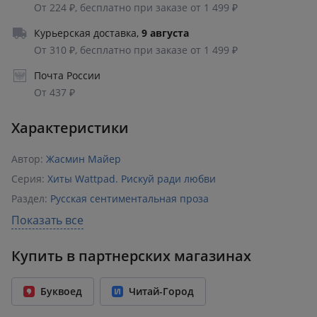
От 224 ₽, бесплатно при заказе от 1 499 ₽
Курьерская доставка
,
9 августа
От 310 ₽, бесплатно при заказе от 1 499 ₽
Почта России
От 437 ₽
Характеристики
Автор:
Жасмин Майер
Серия:
Хиты Wattpad. Рискуй ради любви
Раздел:
Русская сентиментальная проза
Издательство:
АСТ
,
Mainstream
Показать все
ISBN:
978-5-17-138019-9
Купить в партнерских магазинах
Возрастное ограничение:
18+
Количество страниц:
320
Буквоед
Читай-Город
Переплет:
Твёрдый переплёт