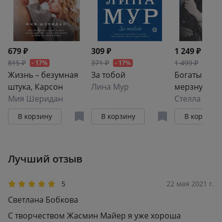
679 ₽
309 ₽
1 249 ₽
815 ₽
371 ₽
1 499 ₽
- 17%
- 17%
- 17%
Жизнь – безумная
За тобой
Богатые то
штука, Карсон
Лина Мур
мерзнут
Мия Шеридан
Стелла Грей
В корзину
В корзину
В корзину
Лучший отзыв
5
22 мая 2021 г.
Светлана Бобкова
С творчеством Жасмин Майер я уже хороша