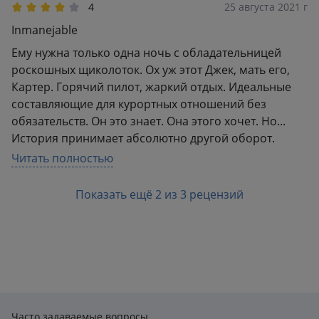
4
25 августа 2021 г
Inmanejable
Ему нужна только одна ночь с обладательницей
роскошных щиколоток. Ох уж этот Джек, мать его,
Картер. Горячий пилот, жаркий отдых. Идеальные
составляющие для курортных отношений без
обязательств. Он это знает. Она этого хочет. Но...
История принимает абсолютно другой оборот.
Роман становится остросюжетным,
Читать полностью
остросоциальным. Да, перчинка всё-таки есть.
Горячий пилот не смог не покорить Элен Романофф.
Показать ещё 2 из 3 рецензий
И они провели восхитительно время. Но для меня
история стала чём-то большим. Безрассудно и
отчаянно Элен (почему-то не могу назвать ее Леной
или Еленой) ввязывается в опасную ситуацию. Ее не
оправдывают благородные мотивы. Хорошо, что на
ее пути был загадочный Джек Картер. Не идеал, в
жизни он совершил много грязных и постыдных
Часто задаваемые вопросы