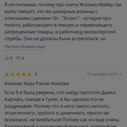
Я не понимаю, почему про книги Жасмин Майер так
мало говорят, это же шикарные романы с
отличными сценами 18+. "Эгоист" - история про
пилота, работающего в темную и перевозящего
запрещенные товары, и работницу волонтерской
службы. Они не должны были встретиться, но
плохой отель и судьба решили иначе. Теперь он
Читать полностью
хочет ей помочь, но не так, как она думает. Роман
0
0
шикарный, 10 из 10(даже обложка в целом неплоха)
5
27 октября 2021 г.
Азизова Аида Расим Азизова
Если б я была уверена, что найду прототип Джека
Картера, поехав в Тунис, я бы сделала это не
раздумывая. Потому что в него такого наглого,
эгоистичного, грубого и циничного, просто не
возможно, не влюбиться! Потому как он еще очень
благородный и отзывчивый мужчина, который не