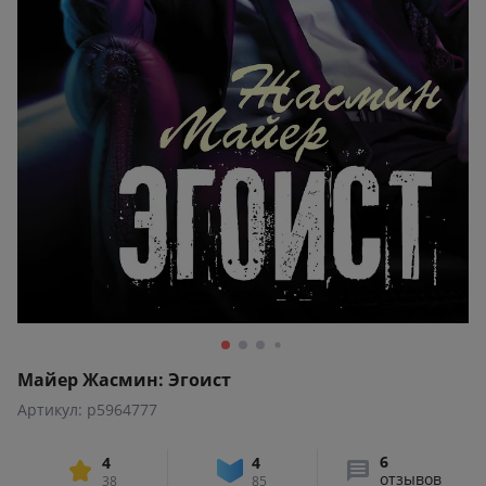
Майер Жасмин: Эгоист
Артикул: p5964777
6
4
4
отзывов
38
85