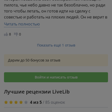
шанс на что-то светлое, родное, есть всегда. Роман с
пилота, чье небо давно не так безоблачно, но ради
каждой секундой набирает обороты все выше и
того чтобы летать, он готов идти на сделку с
выше, острее, жарче, чувственней.
совестью и работать на плохих людей. Он не верит в
любовь, она её не искала, но как всегда у судьбы
Читать полностью
свои планы. История вышла захватывающей и
8
0
очень горячей. Читайте не пожалеете.
Показать ещё 1 отзыв
Дарим до 50 бонусов за отзыв
Войти и написать отзыв
Лучшие рецензии LiveLib
4 из 5
/ 85 оценок