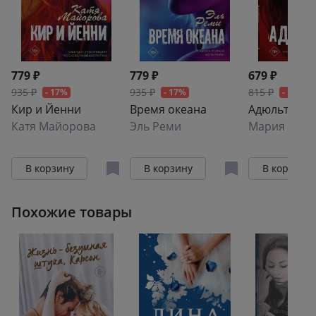
779 ₽
779 ₽
679 ₽
935 ₽
935 ₽
815 ₽
- 17%
- 17%
- 17%
Кир и Йенни
Время океана
Адюльтер
Катя Майорова
Эль Реми
Мария Эльн
В корзину
В корзину
В корзину
Похожие товары