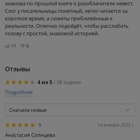
знакома по прошлой книге о разоблачителе невест.
Слог у писательницы понятный, легко читается за
короткое время, а сюжеты приближённые к
реальности. Отлично подойдёт, чтобы расслабить
голову с простой, знакомой историей.
11
0
Отзывы
4 из 5
/ 38 оценок
5
Подробнее
25
4
3
3
2
Сначала новые
2
1
1
7
5
14 января 2022 г.
Анастасия Солнцева