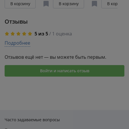
В корзину
В корзину
В корзину
Отзывы
5 из 5
/ 1 оценка
5
Подробнее
1
4
0
3
0
Отзывов ещё нет — вы можете быть первым.
2
0
1
0
Войти и написать отзыв
Часто задаваемые вопросы