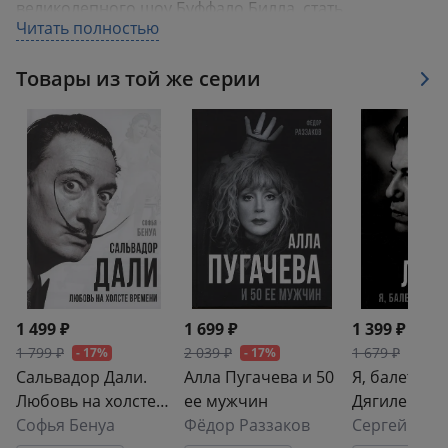
великолепного шоу Буффало Билла, стать
Читать полностью
участником той эпохи, которая подарила нам все те
блага, которыми мы пользуемся и по сей день.
Товары из той же серии
1 499 ₽
1 699 ₽
1 399 ₽
1 799 ₽
2 039 ₽
1 679 ₽
- 17%
- 17%
- 17%
Сальвадор Дали.
Алла Пугачева и 50
Я, балет и С
Любовь на холсте
ее мужчин
Дягилев
времени
Софья Бенуа
Фёдор Раззаков
Сергей Лиф