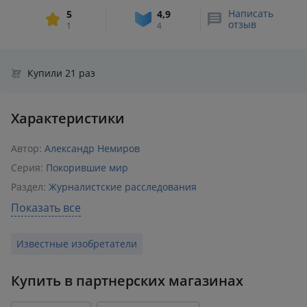
Написать
5
4,9
отзыв
1
4
Купили 21 раз
Характеристики
Автор:
Александр Немиров
Серия:
Покорившие мир
Раздел:
Журналистские расследования
ISBN:
978-5-00180-397-3
Показать все
Год издания:
2022
Известные изобретатели
Количество страниц:
240
Переплет:
Твёрдый переплёт
Купить в партнерских магазинах
Формат:
153x217 мм
Вес:
0.36 кг