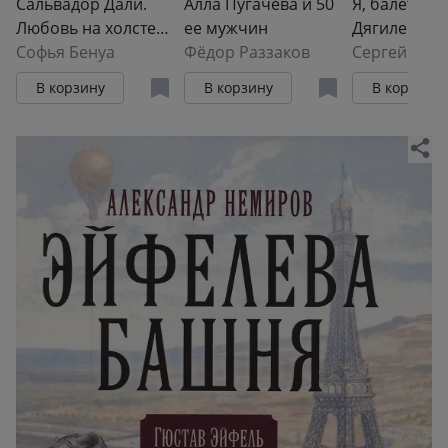
Сальвадор Дали.
Алла Пугачева и 50
Я, балет и С
Любовь на холсте
ее мужчин
Дягилев
времени
Софья Бенуа
Фёдор Раззаков
Сергей Лиф
В корзину
В корзину
В корзину