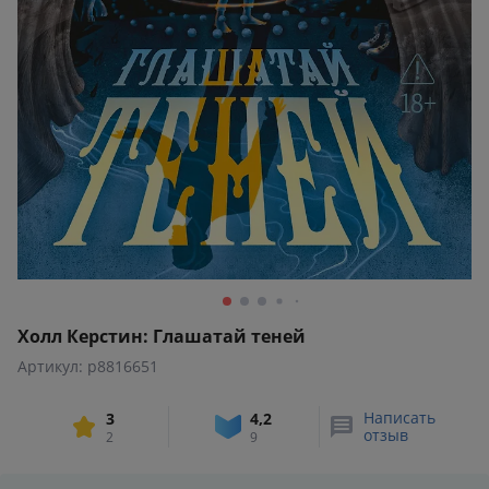
Холл Керстин: Глашатай теней
Артикул: p8816651
Написать
3
4,2
отзыв
2
9