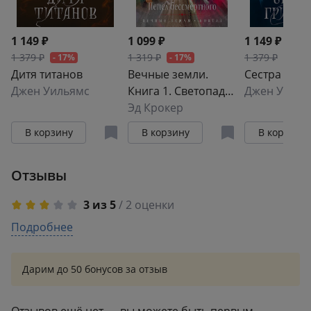
1 149 ₽
1 099 ₽
1 149 ₽
1 379 ₽
1 319 ₽
1 379 ₽
- 17%
- 17%
- 17%
Дитя титанов
Вечные земли.
Сестра гри
Джен Уильямс
Книга 1. Светопад.
Джен Уилья
Пепел
Эд Крокер
бессмертного
В корзину
В корзину
В корзину
Отзывы
3 из 5
/ 2 оценки
5
Подробнее
1
4
0
3
0
Дарим до 50 бонусов за отзыв
2
0
1
1