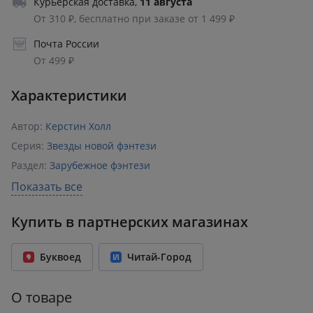
Курьерская доставка
,
11 августа
От 310 ₽, бесплатно при заказе от 1 499 ₽
Почта России
От 499 ₽
Характеристики
Автор:
Керстин Холл
Серия:
Звезды новой фэнтези
Раздел:
Зарубежное фэнтези
Издательство:
Азбука
Показать все
ISBN:
978-5-389-27632-1
Купить в партнерских магазинах
Возрастное ограничение:
18+
Год издания:
2026
Буквоед
Читай-Город
Количество страниц:
608
Переплет:
Твёрдый переплёт
О товаре
Бумага:
офсет