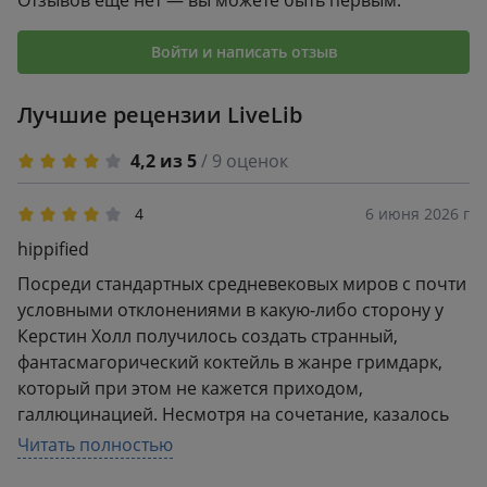
Отзывов ещё нет — вы можете быть первым.
Войти и написать отзыв
Лучшие рецензии LiveLib
4,2 из 5
/ 9 оценок
4
6 июня 2026 г
hippified
Посреди стандартных средневековых миров с почти
условными отклонениями в какую-либо сторону у
Керстин Холл получилось создать странный,
фантасмагорический коктейль в жанре гримдарк,
который при этом не кажется приходом,
галлюцинацией. Несмотря на сочетание, казалось
бы, несочетаемого (местами это словно лёгкий
Читать полностью
книксен Чайна Мьевилю), “Глашатай теней”