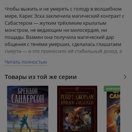
Чтобы выжить и не умереть с голоду в волшебном
мире, Карис Эска заключила магический контракт с
Сабастером — жутким трёхликим крылатым
монстром, не ведающим ни милосердия, ни
пощады. Взамен она получила магический дар
общения с тенями умерших, сделалась глашатаем
смерти — и это приносило ей стабильный доход, а
также дало возможность обосноваться в столице
Читать полностью
королевства.
Товары из той же серии
Но однажды жизнь её переворачивается с ног на
голову. Выполняя задание для местных
НОВИНКА
контрабандистов в таинственных подземельях, она
случайно сталкивается в пещере с умирающим
незнакомцем. Желая помочь ему, Карис
непреднамеренно связывает юношу со своей тенью
— и запускает цепь магических событий.
Карис не догадывается, что тем самым подвергает и