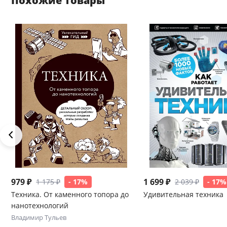
Похожие товары
979 ₽
1 699 ₽
1 175 ₽
- 17%
2 039 ₽
- 17%
Техника. От каменного топора до
Удивительная техника
нанотехнологий
Владимир Тульев