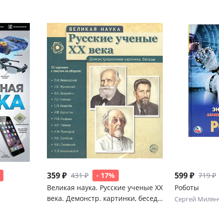
359 ₽
599 ₽
431 ₽
- 17%
719 ₽
Великая наука. Русские ученые XX
Роботы
века. Демонстр. картинки, беседы
Сергей Милян
(12 портретов, 250х210х7)