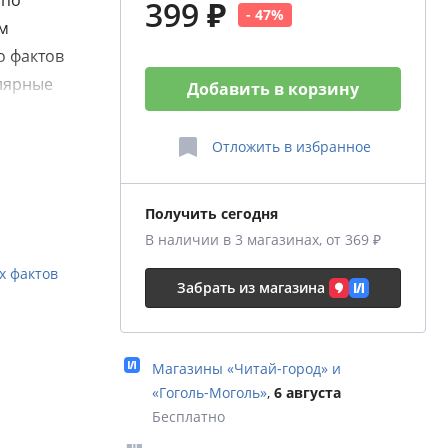
 по
399 ₽
- 47%
м
о фактов
лярные
Добавить в корзину
алая
Отложить
в избранное
й книги.
 Самая
Получить сегодня
улярная
В наличии в 3 магазинах, от 369 ₽
 игра? И
х фактов
автор
Забрать из магазина
ачале
енной
ь с
Магазины «Читай‑город» и
том. .Для
«Гоголь‑Моголь»
,
6 августа
Бесплатно