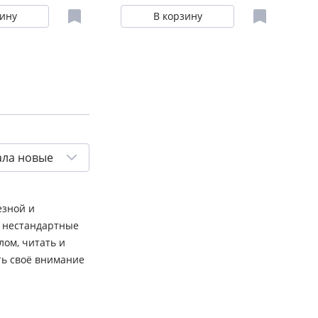
зину
В корзину
ала новые
езной и
е нестандартные
лом, читать и
ть своё внимание