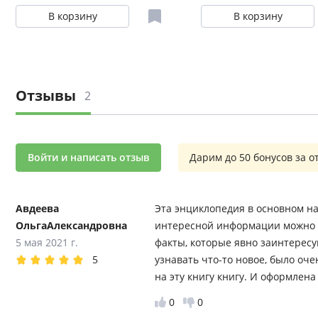
В корзину
В корзину
Отзывы
2
Войти и написать отзыв
Дарим до 50 бонусов за о
Авдеева
Эта энциклопедия в основном нац
ОльгаАлександровна
интересной информации можно н
5 мая 2021 г.
факты, которые явно заинтересу
5
узнавать что-то новое, было оч
на эту книгу книгу. И оформлена
0
0