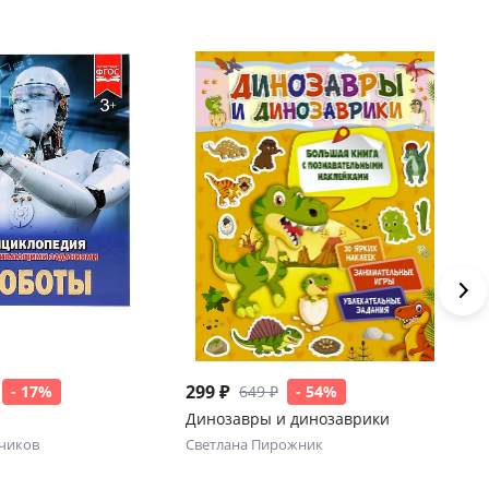
299 ₽
44
- 17%
649 ₽
- 54%
Динозавры и динозаврики
Кр
эн
чиков
Светлана Пирожник
Се