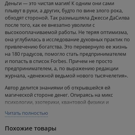
Деньги — это чистая магия! К одним они сами
плывут в руки, а других, будто по вине злого рока,
обходят стороной. Так размышляла Джесси ДаСилва
после того, как ее внезапно уволили с
высокооплачиваемой работы. Не теряя оптимизма,
она углубилась в исследование духовных практик по
привлечению богатства. Это перевернуло ее жизнь
на 180 градусов, помогло стать предпринимателем
и попасть в список Forbes. Причем не просто
предпринимателем, а, по выражению редакции
журнала, «денежной ведьмой нового тысячелетия».
Автор делится знаниями об открывшейся ей
магической стороне денег. Опираясь на микс
психологии, эзотерики, квантовой физики и
нейронауки, она объясняет, как обрести
Читать полностью
финансовую силу и начать привлекать к себе
доходы, словно по волшебству.
Похожие товары