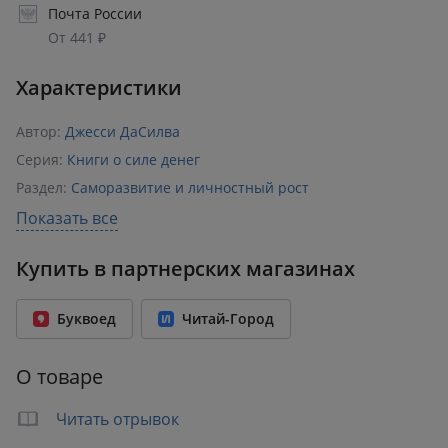
Почта России
От 441 ₽
Характеристики
Автор:
Джесси ДаСилва
Серия:
Книги о силе денег
Раздел:
Саморазвитие и личностный рост
Издательство:
Эксмо
Показать все
ISBN:
978-5-04-208866-7
Купить в партнерских магазинах
Возрастное ограничение:
18+
Год издания:
2025
Буквоед
Читай-Город
Количество страниц:
480
Переплет:
Мягкий переплёт
О товаре
Формат:
164x210 мм
Вес:
0.46 кг
Читать отрывок