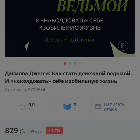
ДаСилва Джесси: Как стать денежной ведьмой.
И «наколдовать» себе изобильную жизнь
Артикул: p8700584
Написать
0,0
2
отзыв
0
2
829
р.
- 17%
995
р.