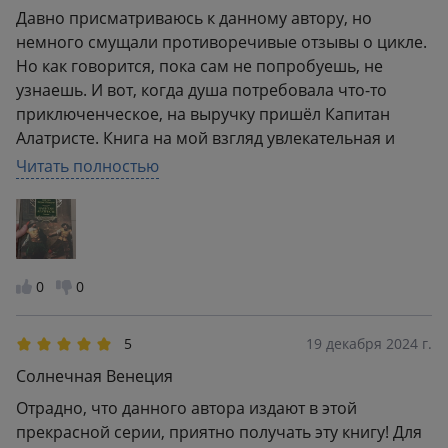
Давно присматриваюсь к данному автору, но
немного смущали противоречивые отзывы о цикле.
Но как говорится, пока сам не попробуешь, не
узнаешь. И вот, когда душа потребовала что-то
приключенческое, на выручку пришёл Капитан
Алатристе. Книга на мой взгляд увлекательная и
очень атмосферная. Автор нас знакомит с историей
Читать полностью
Испании. Обычно я не люблю долгие отступления,
но эта страна мне симпатична и было любопытно
узнать что там произошло. Сама книга вмещает в
себя несколько жанров, это и приключения, и
история любви, не обошлось и без дворцовых
0
0
заговоров, интриг и предательства.В общем все это
мне по душе. Были моменты, когда не хватало
5
19 декабря 2024 г.
динамики, но большой плюс, что произведения не
Солнечная Венеция
затянуты и они не становятся скучными.
Отрадно, что данного автора издают в этой
прекрасной серии, приятно получать эту книгу! Для