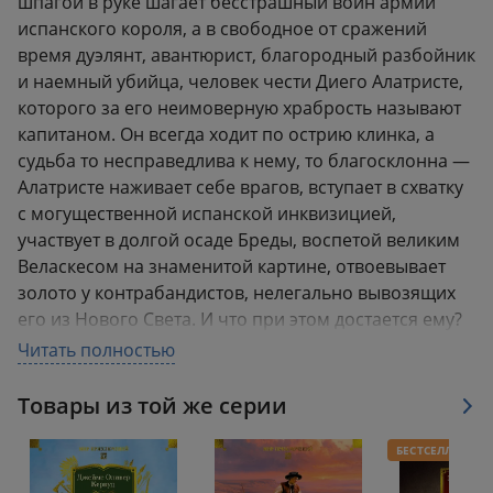
шпагой в руке шагает бесстрашный воин армии
испанского короля, а в свободное от сражений
время дуэлянт, авантюрист, благородный разбойник
и наемный убийца, человек чести Диего Алатристе,
которого за его неимоверную храбрость называют
капитаном. Он всегда ходит по острию клинка, а
судьба то несправедлива к нему, то благосклонна —
Алатристе наживает себе врагов, вступает в схватку
с могущественной испанской инквизицией,
участвует в долгой осаде Бреды, воспетой великим
Веласкесом на знаменитой картине, отвоевывает
золото у контрабандистов, нелегально вывозящих
его из Нового Света. И что при этом достается ему?
Слава? Богатство? Нет. Потому что есть в мире
Читать полностью
ценности, которых не заменит ни звон металла, ни
награды из холодных вельможных рук. Честь
Товары из той же серии
превыше всего — честь и достоинство. Артуро
Перес-Реверте — бывший военный журналист,
БЕСТСЕЛЛЕР
прославленный автор блестящих исторических,