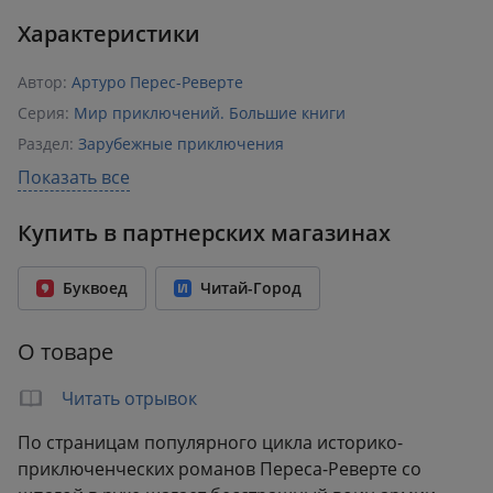
Характеристики
Автор:
Артуро Перес-Реверте
Серия:
Мир приключений. Большие книги
Раздел:
Зарубежные приключения
Издательство:
Азбука
Показать все
ISBN:
978-5-389-25819-8
Купить в партнерских магазинах
Возрастное ограничение:
16+
Год издания:
2025
Буквоед
Читай-Город
Количество страниц:
672
Переплет:
Твёрдый переплёт
О товаре
Бумага:
офсет
Формат:
140x210 мм
Читать отрывок
Вес:
0.76 кг
По страницам популярного цикла историко-
приключенческих романов Переса-Реверте со