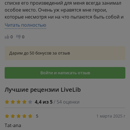
списке его произведений для меня всегда занимал
особое место. Очень уж нравятся мне герои,
которые несмотря ни на что пытаются быть собой и
поступать «по чести», что получается не всегда.
Читать полностью
Сами события романа разворачиваются в Испании
0
0
начала 17 века во времена Святой Инквизиции, и
Перес-Реверте прекрасно передаёт атмосферу той
эпохи. В время чтения легко можно представить
Дарим до 50 бонусов за отзыв
улицы Мадрида, таверну, где отдыхают герои, или
казематы, где проходит допрос. Он пишет «вкусно»,
и отдельные части текста хочется перечитывать по
Войти и написать отзыв
нескольку раз. Погружение в роман становится
полным благодаря прекрасному изданию с
Лучшие рецензии LiveLib
полноразмерными иллюстрациями на обложке и
качественной бумагой. Такую книгу хочется читать и
4,4 из 5
/ 54 оценки
перечитывать.
5
1 марта 2025 г
Tat-ana