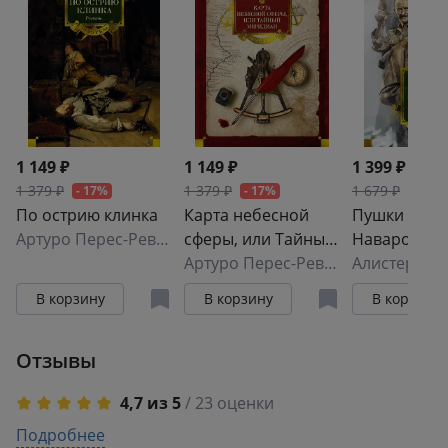
1 149 ₽
1 149 ₽
1 399 ₽
1 379 ₽
1 379 ₽
1 679 ₽
- 17%
- 17%
- 17%
По острию клинка
Карта небесной
Пушки остр
Артуро Перес-Реверте
сферы, или Тайный
Наварон
меридиан
Артуро Перес-Реверте
Алистер Ма
В корзину
В корзину
В корзину
Отзывы
4,7 из 5
/ 23 оценки
5
Подробнее
18