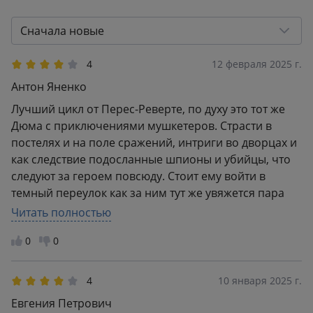
4
3
3
2
Сначала новые
2
0
1
0
4
12 февраля 2025 г.
Антон Яненко
Лучший цикл от Перес-Реверте, по духу это тот же
Дюма с приключениями мушкетеров. Страсти в
постелях и на поле сражений, интриги во дворцах и
как следствие подосланные шпионы и убийцы, что
следуют за героем повсюду. Стоит ему войти в
темный переулок как за ним тут же увяжется пара
нерасторопных бандитов, коих наш герой с
Читать полностью
большой охотой отправит на тот свет и пойдет себе
0
0
дальше по своим важным делам. Каждая книга
добавляет информации о капитане, его образе
жизни (повоевал, отдохнул – залечил раны и снова в
4
10 января 2025 г.
бой) и жизненных принципах. Захватывающее
Евгения Петрович
чтиво.