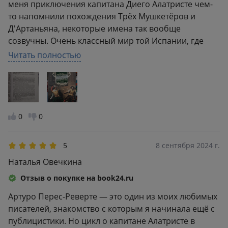
меня приключения капитана Диего Алатристе чем-
то напомнили похождения Трёх Мушкетёров и
Д'Артаньяна, некоторые имена так вообще
созвучны. Очень классный мир той Испании, где
мелкие детали, описания быта создают
Читать полностью
неповторимую атмосферу авантюризма и мужских
побед
0
0
5
8 сентября 2024 г.
Наталья Овечкина
Отзыв о покупке на book24.ru
Артуро Перес-Реверте — это один из моих любимых
писателей, знакомство с которым я начинала ещё с
публицистики. Но цикл о капитане Алатристе в