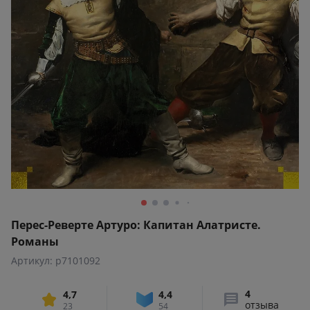
Перес-Реверте Артуро: Капитан Алатристе.
Романы
Артикул: p7101092
4
4,7
4,4
отзыва
23
54