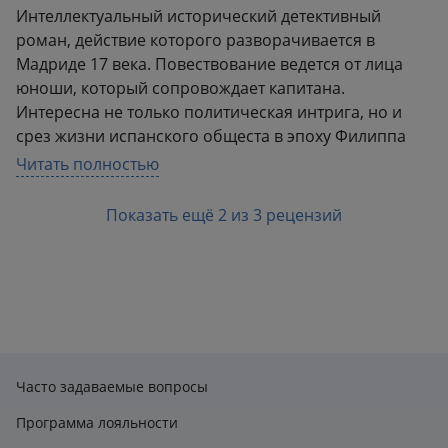
Интеллектуальный исторический детективный
роман, действие которого разворачивается в
Мадриде 17 века. Повествование ведется от лица
юноши, который сопровождает капитана.
Интересна не только политическая интрига, но и
срез жизни испанского общеста в эпоху Филиппа
Четвертого: инфанты в каретах, альгвасилы,
Читать полностью
мантильи, театр комедии с корралью , художники и
поэты, плутоватые секретари и министры, солдаты,
Показать ещё 2 из 3 рецензий
костюмы испанские и английские и конечно очень
много холодного оружия. Мне даже захотелось
пройти маршрутом по местам из романа: ступени
Сан- Фелипе (нынче на этом месте старинный
многоквартирный дом ), особняк напротив ворот
Святой Варвары, таверна "У турка", театр Принсипе.
Хоть я и не фанат Испании с её участием в
Часто задаваемые вопросы
Тридцатилетней войне, но продолжение читать буду
из-за языка и увлекательной подачи Артуро Перес
Программа лояльности