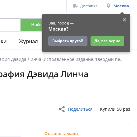
Доставка
Москва
Ваш город —
Найти
Вход
/
Регистрация
Москва?
рки
Журнал
Подарки
Ещё
Выбрать другой
Да, всё верно
Комната снов. Автобиография Дэвида Линча (исправленное издание, твердый переплет)
графия Дэвида Линча
Поделиться
Купили 50 раз
Осталось мало