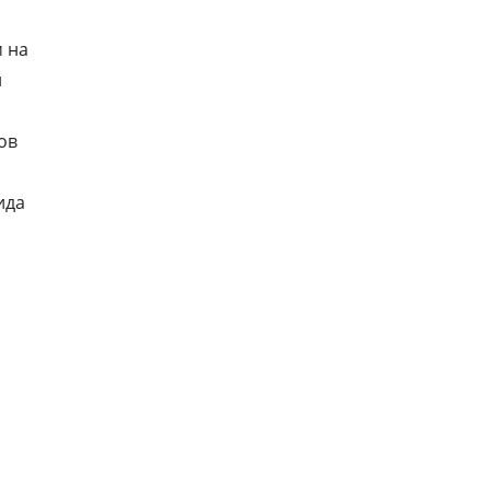
 на
любиться
н
ов
ида