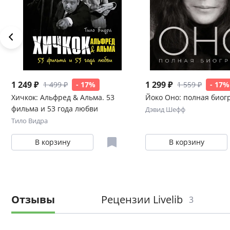
1 249 ₽
1 299 ₽
1 499 ₽
- 17%
1 559 ₽
- 17%
Хичкок: Альфред & Альма. 53
Йоко Оно: полная биог
фильма и 53 года любви
Дэвид Шефф
Тило Видра
В корзину
В корзину
Отзывы
Рецензии Livelib
3