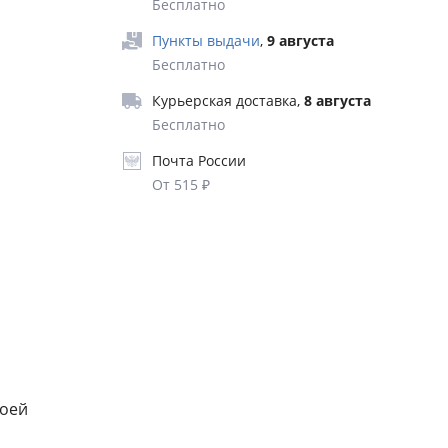
Бесплатно
аботал
Пункты выдачи
,
9 августа
Бесплатно
Курьерская доставка
,
8 августа
ам на ум
Бесплатно
вида
Почта России
От 515 ₽
тельный,
ми
эстро
тся на
ом из
оны на
ая также
рузьями
воей
ред нами
а,