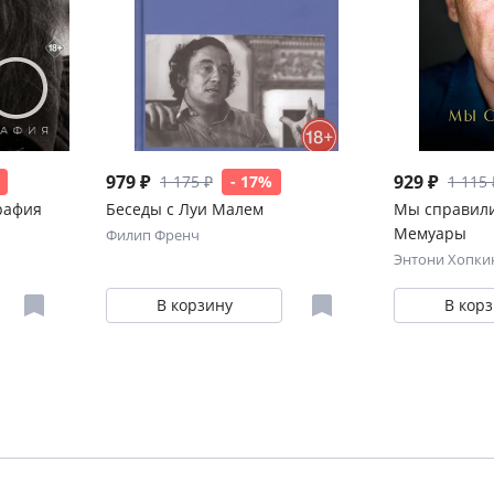
979 ₽
929 ₽
1 175 ₽
- 17%
1 115 
рафия
Беседы с Луи Малем
Мы справили
Мемуары
Филип Френч
Энтони Хопки
В корзину
В кор