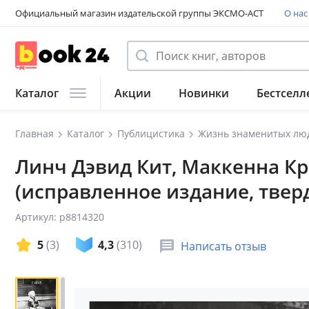
Официальный магазин издательской группы ЭКСМО-АСТ
О нас
Каталог
Акции
Новинки
Бестселл
Главная
Каталог
Публицистика
Жизнь знаменитых лю
Линч Дэвид Кит, Маккенна Кр
(исправленное издание, твер
Артикул: p8814320
5
(3)
4,3
(310)
Написать отзыв