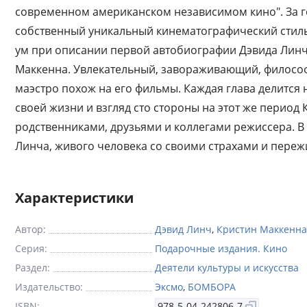
современном американском независимом кино". За г
собственный уникальный кинематографический стиль
ум при описании первой автобиографии Дэвида Линча
Маккенна. Увлекательный, завораживающий, филосо
маэстро похож на его фильмы. Каждая глава делится
своей жизни и взгляд сто стороны на этот же период
родственниками, друзьями и коллегами режиссера. В
Линча, живого человека со своими страхами и переж
Характеристики
Автор:
Дэвид Линч
,
Кристин Маккенна
Серия:
Подарочные издания. Кино
Раздел:
Деятели культуры и искусства
Издательство:
Эксмо
,
БОМБОРА
ISBN:
978-5-04-242806-7