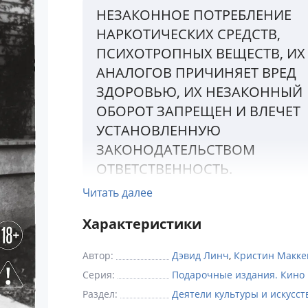
НЕЗАКОННОЕ ПОТРЕБЛЕНИЕ
НАРКОТИЧЕСКИХ СРЕДСТВ,
ПСИХОТРОПНЫХ ВЕЩЕСТВ, ИХ
АНАЛОГОВ ПРИЧИНЯЕТ ВРЕД
ЗДОРОВЬЮ, ИХ НЕЗАКОННЫЙ
ОБОРОТ ЗАПРЕЩЕН И ВЛЕЧЕТ
УСТАНОВЛЕННУЮ
ЗАКОНОДАТЕЛЬСТВОМ
ОТВЕТСТВЕННОСТЬ.
Читать далее
Дэвид Линч — один из самых аутентичны
Характеристики
режиссеров современности, которого
авторитетные источники в своей время 
Автор:
Дэвид Линч
,
Кристин Макке
его "самым важным кинорежиссером н
Серия:
Подарочные издания. Кино
эпохи" и "человеком Возрождения в
Раздел:
Деятели культуры и искусст
современном американском независимом