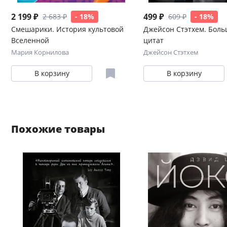
2 199 ₽
499 ₽
2 683 ₽
- 18%
609 ₽
- 18%
Смешарики. История культовой
Джейсон Стэтхем. Боль
Вселенной
цитат
Мария Корнилова
Джейсон Стэтхем
В корзину
В корзину
Похожие товары