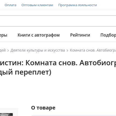
Оплата
Оптовым клиентам
Программа лояльности
еры
Книги с автографом
Рейтинги
Подбо
дей
Деятели культуры и искусства
истин: Комната снов. Автобио
дый переплет)
О товаре