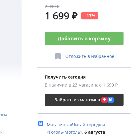
2 039 ₽
1 699 ₽
- 17%
Добавить в корзину
Отложить
в избранное
Получить сегодня
В наличии в 23 магазинах, 1 699 ₽
х
Забрать из магазина
называли
нна
ынешней
Магазины «Читай‑город» и
ва
«Гоголь‑Моголь»
,
6 августа
 кино".