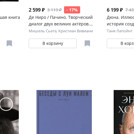
2 599 ₽
6 199 ₽
3 119 ₽
- 17%
7 43
шая книга
Де Ниро / Пачино. Творческий
Дюна. Иллю
диалог двух великих актёров.
история соз
Иллюстрированная биография
научной фан
Мишель Сьета
,
Кристиан Вивиани
Таня Лапойнт
В корзину
В кор