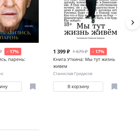
1 399 ₽
1 
₽
- 17%
1 679 ₽
- 17%
сь, парень:
Книга Уткина: Мы тут жизнь
Ал
живем
ин
нс
Станислав Гридасов
Бо
зину
В корзину