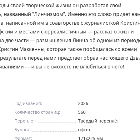
оды своей творческой жизни он разработал свой
живого человека со своими страхами и
, названный "Линчизмом". Именно это слово придет вам
переживаниями — и вы не сможете не в
, написанной им в соавторстве с журналисткой Кристи
в него!
фский и местами сюрреалистичный — рассказ о жизни
 на две части — размышления Линча об одном из период
 Кристин Маккенны, которая также пообщалась со всеми
 результате перед нами предстает образ настоящего Дэв
иваниями — и вы не сможете не влюбиться в него!
Год издания:
2026
Количество страниц:
560
Переплет:
Твёрдый переплёт
Бумага:
офсет
Формат:
171x225 мм