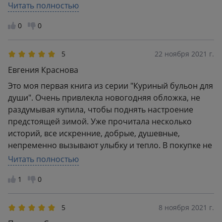
-вам хочется ощутить тепло от чудес которые
Читать полностью
случаются с реальными людьми в канун праздников
0
0
. НО ! если честно для меня первые страниц 50 были
можно сказать «мучением» поэтому для сильно
впечатлительных и сентиментальных, как я советую
5
22 ноября 2021 г.
начинать читать с 60 страницы Не смотря на это
Евгения Краснова
поймать Новогоднее настроение у Вас определенно
Это моя первая книга из серии "Куриный бульон для
получится, так как из 101 истории Вы точно найдете
души". Очень привлекла новогодняя обложка, не
ту, которая попадет прямо к Вам в сердце!!!
раздумывая купила, чтобы поднять настроение
предстоящей зимой. Уже прочитала несколько
историй, все искренние, добрые, душевные,
непременно вызывают улыбку и тепло. В покупке не
разочаровалась. Обложка мягкая, зато книга лёгкая,
Читать полностью
не смотря на толщину. Также отмечу, что упор в
1
0
историях именно на Рождество, а не на Новый год,
вдруг для кого-то это важно. Ещё понравилось, что
можно взять книгу, открыть на любой странице и
5
8 ноября 2021 г.
прочитать коротенькую не затянутую историю,