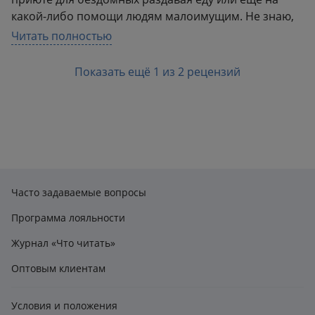
какой-либо помощи людям малоимущим. Не знаю,
не такого я ожидала. Были, конечно, рассказы,
Читать полностью
которые тронули душу, но в целом сборник прошел
мимо. Стоит ли пробовать про новый год? Но для
Показать ещё 1 из 2 рецензий
себя решила, что другие сборники про женщин,
животных и тд - точно нет.
Часто задаваемые вопросы
Программа лояльности
Журнал «Что читать»
Оптовым клиентам
Условия и положения