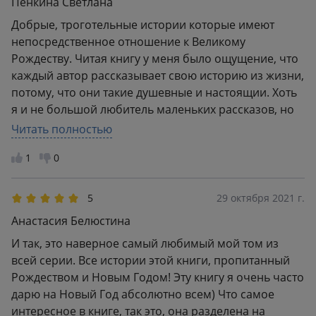
Пенкина Светлана
чтобы поднять настроение. Как подарок себе или
Добрые, троготельные истории которые имеют
близким на праздники - рекомендую!
непосредственное отношение к Великому
Рождеству. Читая книгу у меня было ощущение, что
каждый автор рассказывает свою историю из жизни,
потому, что они такие душевные и настоящии. Хоть
я и не большой любитель маленьких рассказов, но
книга мне понравилась. В ней есть душа.
Читать полностью
1
0
5
29 октября 2021 г.
Анастасия Белюстина
И так, это наверное самый любимый мой том из
всей серии. Все истории этой книги, пропитанный
Рождеством и Новым Годом! Эту книгу я очень часто
дарю на Новый Год абсолютно всем) Что самое
интересное в книге, так это, она разделена на