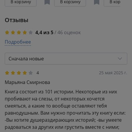
В корзину
В корзину
В корзину
обнаружить, что
счастье всегда
Отзывы
было рядом
4,4 из 5
/ 46 оценок
5
Подробнее
37
4
1
3
3
Сначала новые
2
0
1
5
4
25 мая 2025 г.
Марьяна Смирнова
Книга состоит из 101 истории. Некоторые из них
пробивают на слезы, от некоторых хочется
смеяться, а какие то вообще оставляют тебя
равнодушным. Вам нужно прочитать эту книгу если:
-Вы хотите душераздирающих историй; -вы умеете
радоваться за других или грустить вместе с ними;