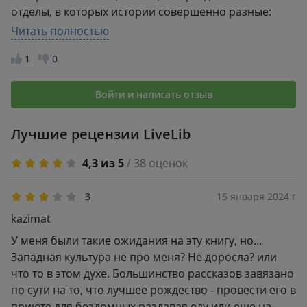
отделы, в которых истории совершенно разные:
волшебные, грустные, обыкновенные. И вы можете
Читать полностью
выбирать какую вам прочитать, в зависимости от
1
0
вашего настроения! Так что обязательно
приобретите ее вашу домашнюю библиотеку!
Войти и написать отзыв
Лучшие рецензии LiveLib
4,3 из 5
/ 38 оценок
3
15 января 2024 г
kazimat
У меня были такие ожидания на эту книгу, но...
Западная культура не про меня? Не доросла? или
что то в этом духе. Большинство рассказов завязано
по сути на то, что лучшее рождество - провести его в
приюте для бездомных раздавая еду или еще на