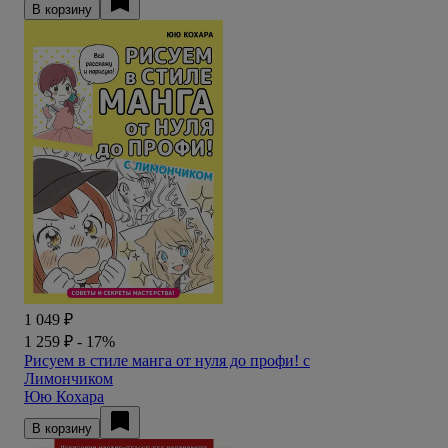
В корзину
1 049 ₽
1 259 ₽
- 17%
Рисуем в стиле манга от нуля до профи! с
Лимончиком
Юю Кохара
В корзину