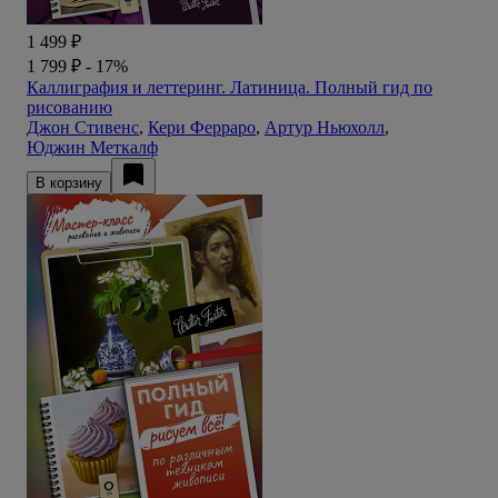
1 499 ₽
1 799 ₽
- 17%
Каллиграфия и леттеринг. Латиница. Полный гид по
рисованию
Джон Стивенс
,
Кери Ферраро
,
Артур Ньюхолл
,
Юджин Меткалф
В корзину