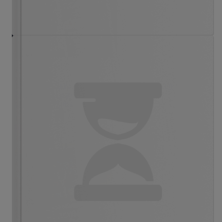
1 299 ₽
1 559 ₽
- 17%
Леттеринг: искусство рисовать буквы. Кириллица.
Полный гид по рисованию
Анна Дудас
,
Елизавета Евдокимова
В корзину