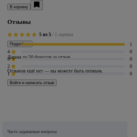
В корзину
Отзывы
5 из 5
/ 1 оценка
5
Подробнее
1
4
0
Дарим до 50 бонусов за отзыв
3
0
2
0
Отзывов ещё нет — вы можете быть первым.
1
0
Войти и написать отзыв
Часто задаваемые вопросы