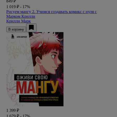
849 ₽
1 019 ₽
- 17%
Рисуем мангу 2. Учимся создавать комикс с нуля с
Марком Крилли
Крилли Марк
В корзину
1 399 ₽
1 679 ₽
- 17%