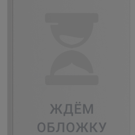
- подбирать правильные инструменты и материалы для
работы;
- использовать карандаш и создавать базовые формы;
- изображать различные структуры поверхности и
текстуры;
- использовать перспективу.
Товары из той же серии