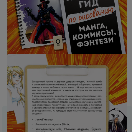
Манга, комиксы, фэнтези. Полный гид по рисованию
Артикул: p6615266
Написать
5
0,0
отзыв
1
0
1 399
р.
- 17%
1 679
р.
Купили 24 раза