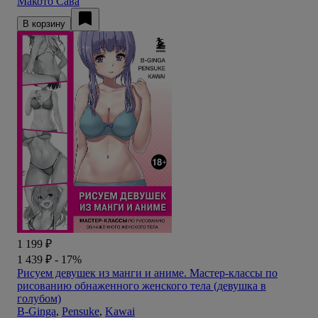
Макото Сава
В корзину
1 199 ₽
1 439 ₽
- 17%
Рисуем девушек из манги и аниме. Мастер-классы по
рисованию обнаженного женского тела (девушка в
голубом)
В-Ginga
,
Pensuke
,
Kawai