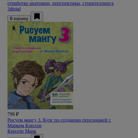
отработке анатомии, перспективы, сторителлинга
3dtotal
В корзину
799 ₽
Рисуем мангу 3. Курс по созданию персонажей с
Марком Крилли
Крилли Марк