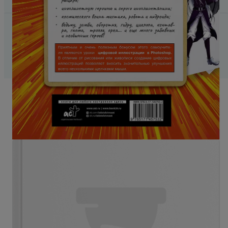
Получить сегодня
В наличии в 7 магазинах, от 1 095 ₽
Забрать из магазина
Способы доставки в
г. Москва
Магазины «Читай‑город» и «Гоголь‑Моголь»
,
7 августа
Бесплатно
Пункты выдачи
,
10 августа
От 227 ₽, бесплатно при заказе от 1 499 ₽
Курьерская доставка
,
9 августа
От 310 ₽, бесплатно при заказе от 1 499 ₽
Почта России
От 503 ₽