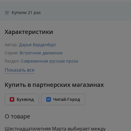
Купили 21 раз
Характеристики
Автор:
Дарья Варденбург
Серия:
Встречное движение
Раздел:
Современная русская проза
Издательство:
Самокат
Показать все
ISBN:
978-5-91759-945-8
Купить в партнерских магазинах
Возрастное ограничение:
16+
Год издания:
2020
Буквоед
Читай-Город
Количество страниц:
192
Переплет:
Мягкий переплёт
О товаре
Формат:
140x197 мм
Вес:
0.23 кг
Шестнадцатилетняя Марта выбирает между