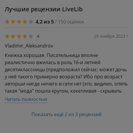
Лучшие рецензии LiveLib
4,2 из 5
/ 150 оценок
4
29 ноября 2023 г
Vladimir_Aleksandrov
Книжка хорошая. Писательница вполне
реалистично вжилась в роль 16-и летней
десятиклассницы (предположил сейчас: может дочь
у неё такого примерно возраста? Ибо про возраст
авторши нигде ничего в сети нет (это, видимо, опять
такая "мода" пошла кругом, кокетливая - скрывать
женский возраст). Нда... Так вот, книжка, говорю,
Читать полностью
хорошая, героиня (от лица которой идёт
повествование) сопереживательна (для меня это
Показать ещё 2 из 3 рецензий
важно, ну вы знаете, я об часто пишу; а вам, кстати,
как, тоже это важно или по барабану что читать,