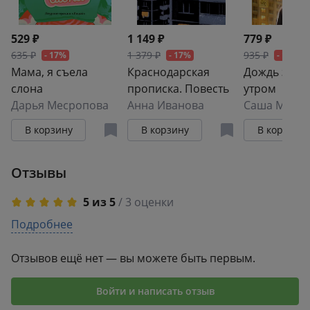
529 ₽
1 149 ₽
779 ₽
635 ₽
1 379 ₽
935 ₽
- 17%
- 17%
- 17%
Мама, я съела
Краснодарская
Дождь зако
слона
прописка. Повесть
утром
Дарья Месропова
Анна Иванова
Саша Мель
В корзину
В корзину
В корзину
Отзывы
5 из 5
/ 3 оценки
5
Подробнее
3
4
0
3
0
Отзывов ещё нет — вы можете быть первым.
2
0
1
0
Войти и написать отзыв