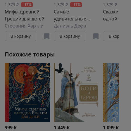
1 379 ₽
1 379 ₽
1 379 ₽
- 17%
- 17%
- 17%
Мифы Древней
Самые
Сказки тыся
Греции для детей
удивительные
одной ночи
Стефания Хартли
приключения
Даниэль Дефо
В корзину
В корзину
В корзину
Похожие товары
999 ₽
1 449 ₽
1 099 ₽