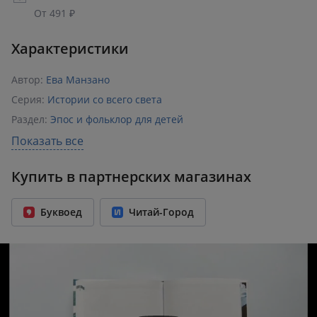
От 491 ₽
Характеристики
Автор:
Ева Манзано
Серия:
Истории со всего света
Раздел:
Эпос и фольклор для детей
Издательство:
АСТ
,
Вилли Винки
Показать все
ISBN:
978-5-17-155379-1
Купить в партнерских магазинах
Возрастное ограничение:
6+
Количество страниц:
112
Буквоед
Читай-Город
Переплет:
Твёрдый переплёт
Бумага:
офсет
Формат:
205x270 мм
Вес:
0.52 кг