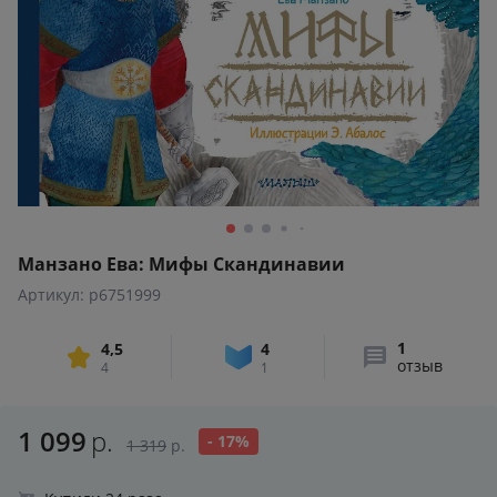
Манзано Ева: Мифы Скандинавии
Артикул: p6751999
1
4,5
4
отзыв
4
1
1 099
р.
- 17%
1 319
р.