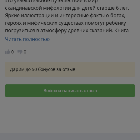
это увлекательное путешествие в мир
скандинавской мифологии для детей старше 6 лет.
Яркие иллюстрации и интересные факты о богах,
героях и мифических существах помогут ребёнку
погрузиться в атмосферу древних сказаний. Книга
будет интересна как любителям скандинавской
Читать полностью
культуры, так и тем, кто только начинает
0
0
знакомиться с мифами и легендами.
Дарим до 50 бонусов за отзыв
Войти и написать отзыв