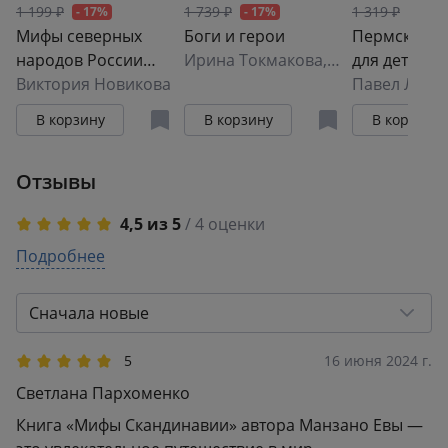
1 199 ₽
1 739 ₽
1 319 ₽
- 17%
- 17%
- 17%
Мифы северных
Боги и герои
Пермские 
народов России
Ирина Токмакова
,
Вера Маркова
для детей
для детей
Виктория Новикова
Павел Лиме
В корзину
В корзину
В корзину
Отзывы
4,5 из 5
/ 4 оценки
5
Подробнее
3
4
0
3
1
Сначала новые
2
0
1
0
5
16 июня 2024 г.
Светлана Пархоменко
Книга «Мифы Скандинавии» автора Манзано Евы —