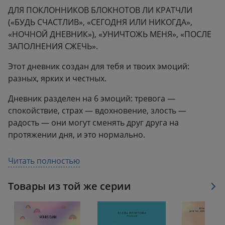
ДЛЯ ПОКЛОННИКОВ БЛОКНОТОВ ЛИ КРАТЧЛИ
(«БУДЬ СЧАСТЛИВ», «СЕГОДНЯ ИЛИ НИКОГДА»,
«НОЧНОЙ ДНЕВНИК»), «УНИЧТОЖЬ МЕНЯ», «ПОСЛЕ
ЗАПОЛНЕНИЯ СЖЕЧЬ».
Этот дневник создан для тебя и твоих эмоций:
разных, ярких и честных.
Дневник разделен на 6 эмоций: тревога —
спокойствие, страх — вдохновение, злость —
радость — они могут сменять друг друга на
протяжении дня, и это нормально.
Терапевтические и творческие задания помогут
Читать полностью
принять свои чувства, понять себя и вдохновиться.
Товары из той же серии
Яркое оформление, удобный формат и плотная
белая бумага сделают творческую терапию еще
приятнее!