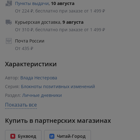
Пункты выдачи
,
10 августа
От 224 ₽, бесплатно при заказе от 1 499 ₽
Курьерская доставка
,
9 августа
От 310 ₽, бесплатно при заказе от 1 499 ₽
Почта России
От 435 ₽
Характеристики
Автор:
Влада Нестерова
Серия:
Блокноты позитивных изменений
Раздел:
Личные дневники
Издательство:
Эксмо
,
БОМБОРА
Показать все
ISBN:
978-5-04-177412-7
Купить в партнерских магазинах
Возрастное ограничение:
16+
Год издания:
2025
Буквоед
Читай-Город
Количество страниц:
168