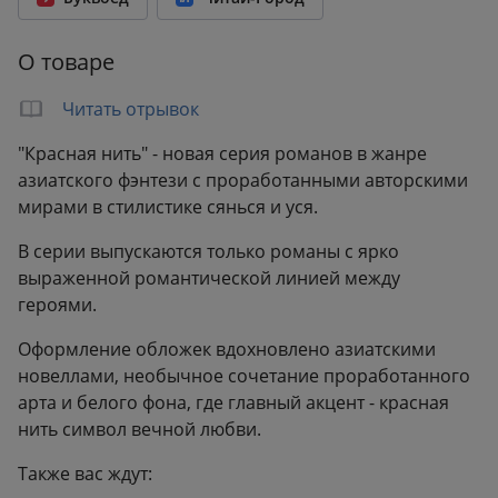
Количество страниц:
608
Переплет:
Твёрдый переплёт
О товаре
Формат:
132x207 мм
Вес:
0.52 кг
Читать отрывок
"Красная нить" - новая серия романов в жанре
азиатского фэнтези с проработанными авторскими
мирами в стилистике сянься и уся.
В серии выпускаются только романы с ярко
выраженной романтической линией между
героями.
Оформление обложек вдохновлено азиатскими
новеллами, необычное сочетание проработанного
арта и белого фона, где главный акцент - красная
нить символ вечной любви.
Также вас ждут: