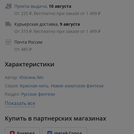
Пункты выдачи
,
10 августа
От 225 ₽, бесплатно при заказе от 1 499 ₽
Курьерская доставка
,
9 августа
От 310 ₽, бесплатно при заказе от 1 499 ₽
Почта России
От 485 ₽
Характеристики
Автор:
Юэсинь Мо
Серия:
Красная нить. Новое азиатское фэнтези
Раздел:
Русское фэнтези
Издательство:
Эксмо
Показать все
ISBN:
978-5-04-240004-9
Купить в партнерских магазинах
Возрастное ограничение:
16+
Год издания:
2026
Буквоед
Читай-Город