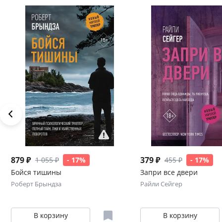
879 ₽
379 ₽
1 055 ₽
- 17%
455 ₽
- 17%
Бойся тишины
Запри все двери
Роберт Брындза
Райли Сейгер
В корзину
В корзину