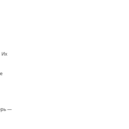
казалась
 об
 Их
де
ерь —