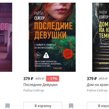
379 ₽
379 ₽
455 ₽
- 17%
455 ₽
Последние Девушки
Дом на краю
Райли Сейгер
Райли Сейгер
В корзину
В кор