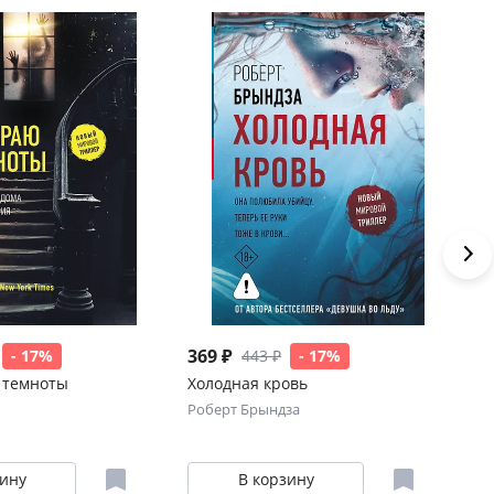
369 ₽
36
- 17%
443 ₽
- 17%
 темноты
Холодная кровь
Де
Роберт Брындза
Ро
зину
В корзину