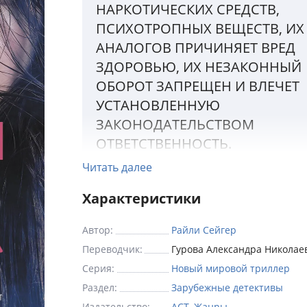
НАРКОТИЧЕСКИХ СРЕДСТВ,
ПСИХОТРОПНЫХ ВЕЩЕСТВ, ИХ
АНАЛОГОВ ПРИЧИНЯЕТ ВРЕД
ЗДОРОВЬЮ, ИХ НЕЗАКОННЫЙ
ОБОРОТ ЗАПРЕЩЕН И ВЛЕЧЕТ
УСТАНОВЛЕННУЮ
ЗАКОНОДАТЕЛЬСТВОМ
ОТВЕТСТВЕННОСТЬ.
Читать далее
«Две правды и одна ложь». В летнем лаге
Характеристики
«Соловей» девочки играли в эту игру ка
день. Эмма, самая младшая, с восторгом
Автор:
Райли Сейгер
смотрела на своих соседок, с которыми о
Переводчик:
Гурова Александра Николае
делила маленький деревянный коттедж.
Серия:
Новый мировой триллер
Но однажды ранним утром Натали, Эллис
Раздел:
Зарубежные детективы
Вивиан тихонько ушли из коттеджа, чтоб
Издательство:
АСТ
,
Жанры