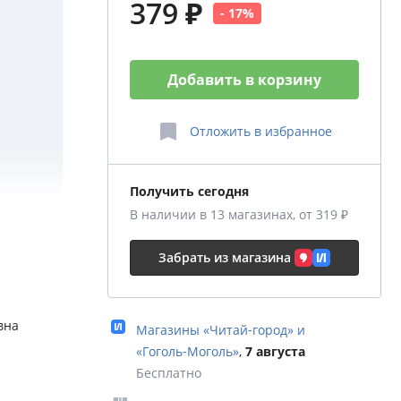
379 ₽
- 17%
Добавить в корзину
Отложить
в избранное
Получить сегодня
В наличии в 13 магазинах, от 319 ₽
ре
Забрать из магазина
ждый
на
вна
Магазины «Читай‑город» и
«Гоголь‑Моголь»
,
7 августа
он и
Бесплатно
ы