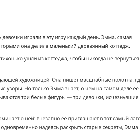
приглашение.
Удастся ли ей разгадать тайну, которая о
не под силу полицейским? Что она узнает
исчезновении девочек и о самой себе?
 девочки играли в эту игру каждый день. Эмма, самая
которыми она делила маленький деревянный коттедж.
ихонько ушли из коттеджа, чтобы никогда не вернуться.
ещающей художницей. Она пишет масштабные полотна, г
ые узоры. Но только Эмма знает, о чем на самом деле ее
рываются три белые фигуры — три девочки, исчезнувшие
минает о ней: внезапно ее приглашают в тот самый лаг
 одновременно надеясь раскрыть старые секреты, Эмма