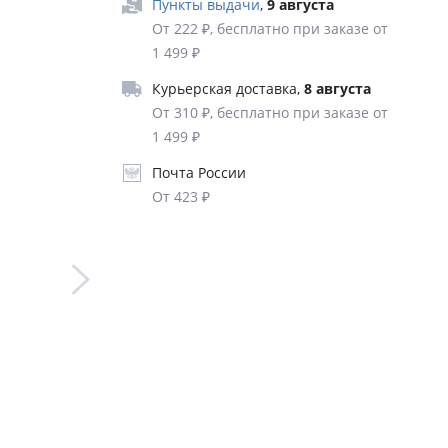
Пункты выдачи
,
9 августа
юдей, но
От 222 ₽, бесплатно при заказе от
1 499 ₽
Курьерская доставка
,
8 августа
а
От 310 ₽, бесплатно при заказе от
ет
1 499 ₽
и
Почта России
зоры. Но
От 423 ₽
ее
 листвой
очки,
прошлое
ют в тот
льницу
деясь
ет