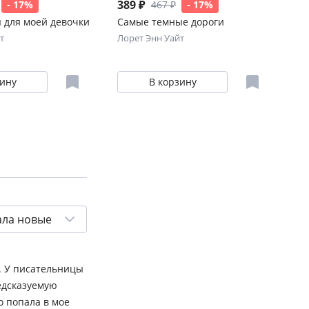
389 ₽
47
- 17%
467 ₽
- 17%
 для моей девочки
Самые темные дороги
На
т
Лорет Энн Уайт
Уо
зину
В корзину
ала новые
а. У писательницы
едсказуемую
о попала в мое