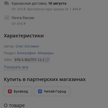
Курьерская доставка
,
10 августа
От 310 ₽, бесплатно при заказе от 1 499 ₽
Почта России
От 416 ₽
Характеристики
Автор:
Олег Котомин
Раздел:
Биографии. Мемуары
ISBN:
978-5-902757-12-2
Год издания:
2023
Показать все
Количество страниц:
32
Купить в партнерских магазинах
Переплет:
Мягкий переплёт
Формат:
145x210 мм
Буквоед
Читай-Город
Вес:
0.09 кг
О товаре