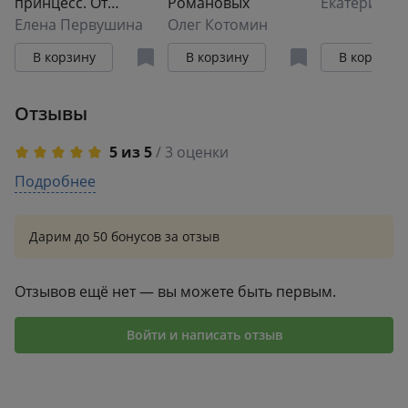
принцесс. От
Романовых
царевны Софьи до
Елена Первушина
Олег Котомин
великой княжны
В корзину
В корзину
В корзину
Анастасии
Отзывы
5 из 5
/ 3 оценки
5
Подробнее
3
4
0
3
0
Дарим до 50 бонусов за отзыв
2
0
1
0
Отзывов ещё нет — вы можете быть первым.
Войти и написать отзыв