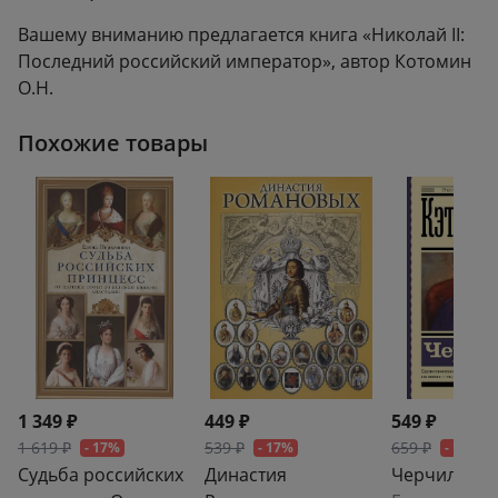
Вашему вниманию предлагается книга «Николай II:
Последний российский император», автор Котомин
О.Н.
Похожие товары
1 349 ₽
449 ₽
549 ₽
1 619 ₽
539 ₽
659 ₽
- 17%
- 17%
- 17%
Судьба российских
Династия
Черчилль