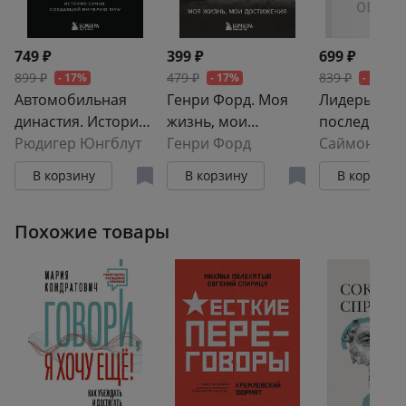
круга. Читайте книгу и практикуйте!» — Анастасия
Боровская, директор Русской Школы Управления
749 ₽
399 ₽
699 ₽
899 ₽
479 ₽
839 ₽
- 17%
- 17%
- 17%
Автомобильная
Генри Форд. Моя
Лидеры едя
династия. История
жизнь, мои
последними:
семьи, создавшей
Рюдигер Юнгблут
достижения
Генри Форд
создать ком
Саймон Син
империю BMW
мечты
В корзину
В корзину
В корзину
Похожие товары