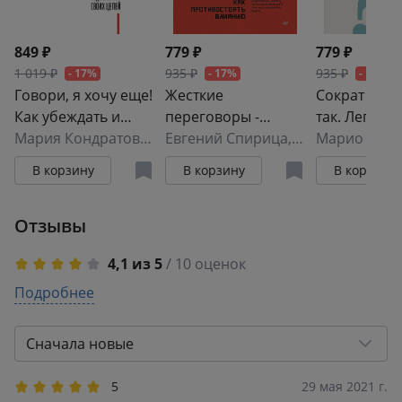
849 ₽
779 ₽
779 ₽
1 019 ₽
935 ₽
935 ₽
- 17%
- 17%
- 17%
Говори, я хочу еще!
Жесткие
Сократ спр
Как убеждать и
переговоры -
так. Легенд
достигать своих
Мария Кондратович
кремлевский
Евгений Спирица
,
Михаил Пелех
подход ант
Марио Борг
целей
формат. Как
философа к
В корзину
В корзину
В корзину
противостоять
искусству з
влиянию
вопросы
Отзывы
4,1 из 5
/ 10 оценок
5
Подробнее
6
4
1
3
2
Сначала новые
2
0
1
1
5
29 мая 2021 г.