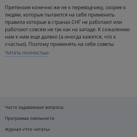
Претензия конечно же не к переводчику, скорее к
людям, которые пытаются на себе применить
правила которые в странах СНГ не работают или
работают совсем не так как на западе. К сожалению
нам к ним еще далеко (а иногда кажется, что к
счастью). Поэтому применять на себе советы
данные людям с запада, как минимум сложно
Читать полностью
(нужно адаптировать), а как максимум глупо.
Первое, что нужно знать перед прочтением данной
книги. Она не о личной эффективности, она не
сделает вас счастливей и даже касательно
успешности есть сомнения. Многие советы
подойдут исключительно тем кто занимается
продажами, но при желании есть информация
Часто задаваемые вопросы
которую можно взять для себя независимо от
профессии, главное не забывать, что у нас все не
Программа лояльности
совсем так как на западе. Я абсолютно согласна с
Журнал «Что читать»
автором и всеми сторонниками НЛП, что нужно