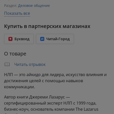
Раздел:
Деловое общение
Издательство:
Эксмо
,
БОМБОРА
Показать все
ISBN:
978-5-04-107280-3
Купить в партнерских магазинах
Возрастное ограничение:
12+
Год издания:
2021
Буквоед
Читай-Город
Количество страниц:
384
Переплет:
Мягкий переплёт
О товаре
Бумага:
офсет
Формат:
116x180 мм
Читать отрывок
Вес:
0.25 кг
НЛП — это айкидо для лидера, искусство влияния и
достижения целей с помощью навыков
коммуникации.
Автор книги Джереми Лазарус —
сертифицированный эксперт НЛП с 1999 года,
бизнес-коуч, основатель компании The Lazarus