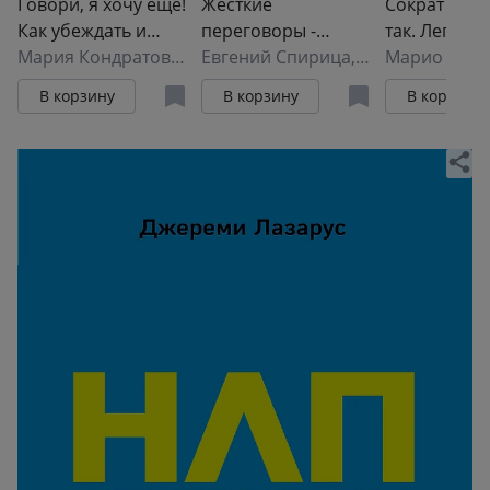
Говори, я хочу еще!
Жесткие
Сократ спр
Как убеждать и
переговоры -
так. Легенд
достигать своих
Мария Кондратович
кремлевский
Евгений Спирица
,
Михаил Пелех
подход ант
Марио Борг
целей
формат. Как
философа к
В корзину
В корзину
В корзину
противостоять
искусству з
влиянию
вопросы