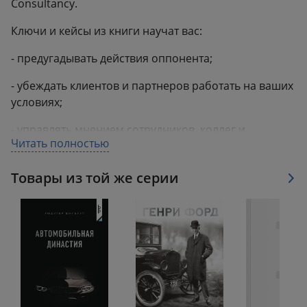
Consultancy.
Ключи и кейсы из книги научат вас:
- предугадывать действия оппонента;
- убеждать клиентов и партнеров работать на ваших
условиях;
- управлять мнением сотрудников, коллег и
Читать полностью
руководителей;
- вдохновлять людей идти за вами;
Товары из той же серии
- захватывать и контролировать внимание
аудитории.
«Книга позволяет за один вечер понять, как создать
окружение, которое будет работать на тебя. Главное
— оценить уровень своей вовлеченности, настроить
фильтры и определить, чего ты хочешь от своего