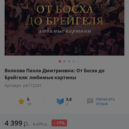
Волкова Паола Дмитриевна: От Босха до
Брейгеля: любимые картины
Артикул: p6772291
Написать
5
3,8
отзыв
10
2
4 399
р.
- 17%
5 279
р.