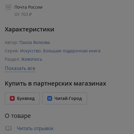
Почта России
От 703 ₽
Характеристики
Автор:
Паола Волкова
Серия:
Искусство. Большая подарочная книга
Раздел:
Живопись
Издательство:
АСТ
Показать все
ISBN:
978-5-17-157458-1
Купить в партнерских магазинах
Возрастное ограничение:
12+
Количество страниц:
224
Буквоед
Читай-Город
Переплет:
Твёрдый переплёт
Формат:
238x305 мм
О товаре
Вес:
1.93 кг
Читать отрывок