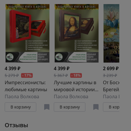
4 399 ₽
4 399 ₽
2 699 ₽
5 279 ₽
5 367 ₽
3 239 ₽
- 17%
- 18%
- 17%
Импрессионисты:
Лучшие картины в
От Босха до
любимые картины
мировой истории
Брегейля.
Паола Волкова
(футляр)
Паола Волкова
Любимые к
Паола Волк
В корзину
В корзину
В корзину
Отзывы