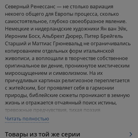
Северный Ренессанс — не столько вариация
некоего общего для Европы процесса, сколько
самостоятельное, глубоко своеобразное явление.
Немецкие и нидерландские художники Ян ван Эйк,
Иероним Босх, Альбрехт Дюрер, Питер Брейгель
Старший и Маттиас Грюневальд не ограничивались
копированием отдельных форм итальянской
живописи, а воплощали в творчестве собственное
оригинальное ви дение, проникнутое мистическим
мироощущением и символизмом. На их
причудливых картинах религиозное переплетается
с житейским, Бог проявляет себя в гармонии
природы, библейские сюжеты проникают в земную
жизнь и отражается отчаянный поиск истины,
тревожные предчувствия, тихая поэзия
повседневности во всех ее деталях — и безобразие,
Читать полностью
бессмысленность жизни, лишенной духовного
начала.
Товары из той же серии