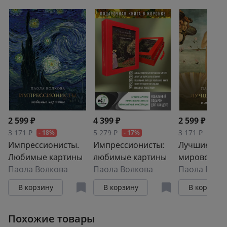
В этом иллюстрированном издании приводятся
лекции искусствоведа Паолы Дмитриевны Волковой,
автора знаменитого цикла "Мост через бездну",
посвященные художникам Северного Возрождения,
переработанные и дополненные для удобства
читателя.
Книга для тех, кто ценит искусство и хочет получить
по-настоящему ценный подарок к себе в
библиотеку.
2 599 ₽
4 399 ₽
2 599 ₽
3 171 ₽
5 279 ₽
3 171 ₽
- 18%
- 17%
- 18%
Импрессионисты.
Импрессионисты:
Лучшие кар
Любимые картины
любимые картины
мировой ис
Паола Волкова
Паола Волкова
Паола Волк
В корзину
В корзину
В корзину
Похожие товары