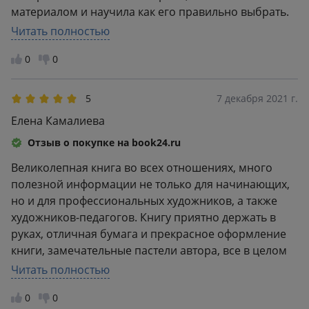
материалом и научила как его правильно выбрать.
Для себя я узнала множество потрясающих техник
Читать полностью
работы и полезных лайфхаков работы с пастелью.
0
0
Было приятно заметить, что по мере изучения
материал в книге становился более сложным и
требовал хорошего усвоения материала, который
5
7 декабря 2021 г.
был рассказан ранее. Книга потрясающая.
Елена Камалиева
Отзыв о покупке на book24.ru
Великолепная книга во всех отношениях, много
полезной информации не только для начинающих,
но и для профессиональных художников, а также
художников-педагогов. Книгу приятно держать в
руках, отличная бумага и прекрасное оформление
книги, замечательные пастели автора, все в целом
доставляет эстетическое удовольствие! Очень
Читать полностью
довольна покупкой! Рекомендую!
0
0