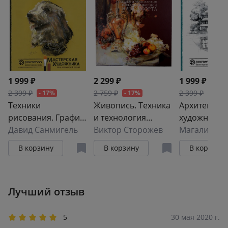
1 999 ₽
2 299 ₽
1 999 ₽
2 399 ₽
2 759 ₽
2 399 ₽
- 17%
- 17%
- 17%
Техники
Живопись. Техника
Архитектура
рисования. Графит,
и технология
художников
цветные
Давид Санмигель
клеевой живописи
Виктор Сторожев
Магали Яне
карандаши, уголь,
натюрморта
В корзину
В корзину
В корзину
пастель, тушь,
сангина, восковые
мелки, фломастеры
Лучший отзыв
и др.
5
30 мая 2020 г.