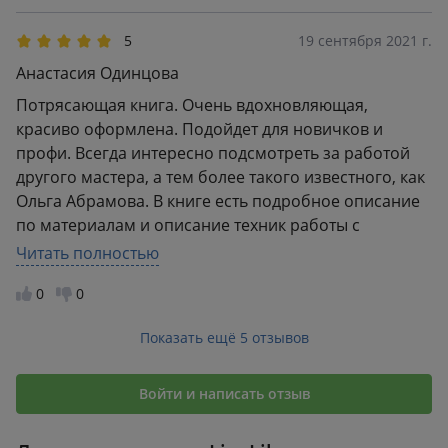
5
19 сентября 2021 г.
Анастасия Одинцова
Потрясающая книга. Очень вдохновляющая,
красиво оформлена. Подойдет для новичков и
профи. Всегда интересно подсмотреть за работой
другого мастера, а тем более такого известного, как
Ольга Абрамова. В книге есть подробное описание
по материалам и описание техник работы с
пастелью. Также есть важные моменты по
Читать полностью
организации работы художника. Разобрала книгу на
0
0
цитаты. Рекомендую очень.
Показать ещё 5 отзывов
Войти и написать отзыв