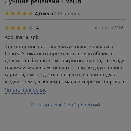
Лучшие рецензии LiveLib
4,6 из 5
/ 15 оценок
4
4 апреля 2026 г
Apollinaria_spb
Эта книга мне понравилась меньше, чем книга
Сергея Усика, некоторые главы очень общие, в
целом про базовые законы рисования, то, что люди
годами изучают, для новичков они не дадут полной
картины, так как довольно кратко изложены, для
людей в теме, в общем то мало интересно. Сергей в
этом плане сразу обозначил, что читатель хоть что-
Читать полностью
то знает. В целом, книга все равно оказалась
полезной, я для себя отметила некоторые
Показать ещё 1 из 2 рецензий
технические моменты, собственно то, зачем я все
это и читала. ✅ соусы прекрасно сочетаются с
пастелью, я вот никогда не использовала, только
уголь ✅ угольный эскиз можно закрепить