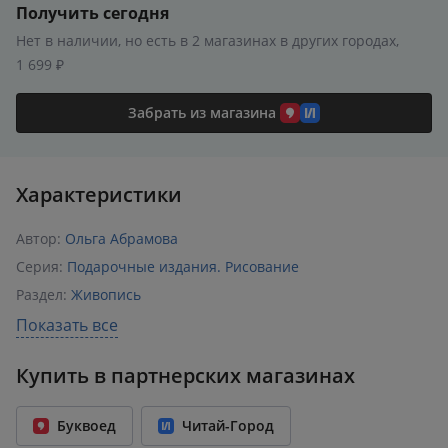
Получить сегодня
Нет в наличии, но есть в 2 магазинах в других городах,
1 699 ₽
Забрать из магазина
Характеристики
Автор:
Ольга Абрамова
Серия:
Подарочные издания. Рисование
Раздел:
Живопись
Издательство:
Эксмо
,
БОМБОРА
Показать все
ISBN:
978-5-04-095695-1
Купить в партнерских магазинах
Возрастное ограничение:
12+
Год издания:
2020
Буквоед
Читай-Город
Количество страниц:
128