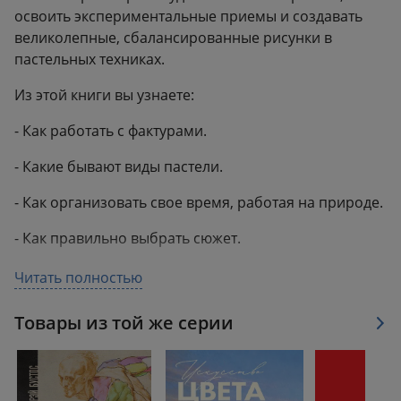
освоить экспериментальные приемы и создавать
великолепные, сбалансированные рисунки в
пастельных техниках.
Из этой книги вы узнаете:
- Как работать с фактурами.
- Какие бывают виды пастели.
- Как организовать свое время, работая на природе.
- Как правильно выбрать сюжет.
Фишки книги
Читать полностью
Уникальные техники и методики рисования
Товары из той же серии
пастелью.
Автор — Ольга Абрамова, чьи социальные сети
насчитывают более 40 тысяч подписчиков.