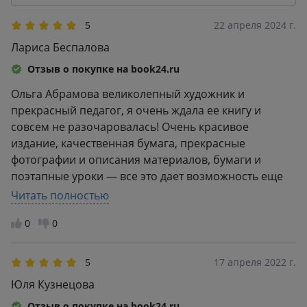
2
0
1
1
5
22 апреля 2024 г.
Лариса Беспалова
Отзыв о покупке на book24.ru
Ольга Абрамова великолепный художник и
прекрасный педагог, я очень ждала ее книгу и
совсем не разочаровалась! Очень красивое
издание, качественная бумага, прекрасные
фотографии и описания материалов, бумаги и
поэтапные уроки — все это дает возможность еще
больше окунуться в творчество. Книга рассчитана
Читать полностью
на взрослую аудиторию, но наверняка подойдет и
0
0
начинающим художникам и уже опытным, для
которых будут открыты секреты мастера. Написание
книги большой труд, спасибо большое за него
5
17 апреля 2022 г.
Ольге!
Юля Кузнецова
Отзыв о покупке на book24.ru