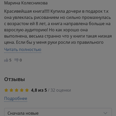
Марина Колесникова
Красивейшая книга!!!!! Купила дочери в подарок т.к
она увлеклась рисованием но сильно промахнулась
с возрастом ей 8 лет, а книга направлена больше на
взрослую аудиторию! Но как хорошо она
выполнена, весьма странно что у книги такая низкая
цена. Если бы у меня руки росли из правильного
места))) я бы точно попробовала рисовать по ней!
Читать полностью
Все уроки подробно и очень понятно описанны
5
0
прямо прелесть! Надеюсь когда доча повсзорлеет
ей понравиться рисовать по этому руководству.
Отзывы
4,8 из 5
/ 32 оценки
5
Подробнее
28
4
3
3
0
Сначала новые