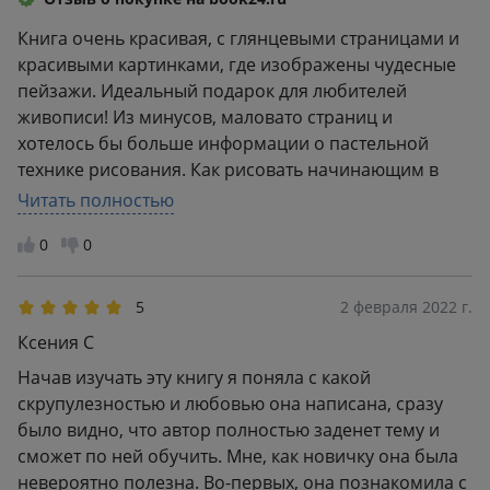
Книга очень красивая, с глянцевыми страницами и
красивыми картинками, где изображены чудесные
пейзажи. Идеальный подарок для любителей
живописи! Из минусов, маловато страниц и
хотелось бы больше информации о пастельной
технике рисования. Как рисовать начинающим в
технике "сухая пастель", эта книга вас не научит, но
Читать полностью
расскажет, что такое пастель, её виды, как хранить
0
0
готовые рисунки, как их правильно
фотографировать и многое другое.
5
2 февраля 2022 г.
Ксения С
Начав изучать эту книгу я поняла с какой
скрупулезностью и любовью она написана, сразу
было видно, что автор полностью заденет тему и
сможет по ней обучить. Мне, как новичку она была
невероятно полезна. Во-первых, она познакомила с