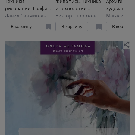
Техники
Живопись. Техника
Архитектура
рисования. Графит,
и технология
художников
цветные
Давид Санмигель
клеевой живописи
Виктор Сторожев
Магали Яне
карандаши, уголь,
натюрморта
В корзину
В корзину
В корзину
пастель, тушь,
сангина, восковые
мелки, фломастеры
и др.