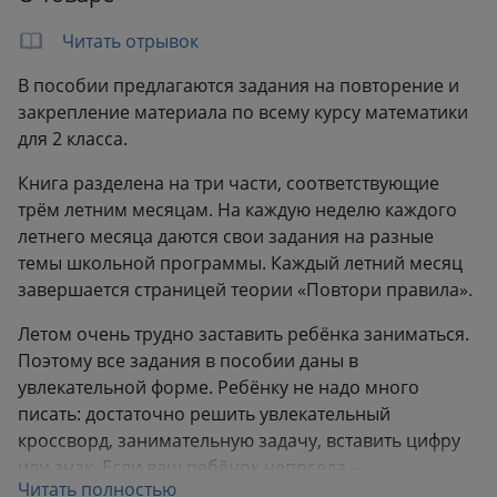
Вес:
0.06 кг
Предмет:
Математика
Читать отрывок
Тип материала:
Рабочая тетрадь
В пособии предлагаются задания на повторение и
Класс:
2
закрепление материала по всему курсу математики
для 2 класса.
Книга разделена на три части, соответствующие
трём летним месяцам. На каждую неделю каждого
летнего месяца даются свои задания на разные
темы школьной программы. Каждый летний месяц
завершается страницей теории «Повтори правила».
Летом очень трудно заставить ребёнка заниматься.
Поэтому все задания в пособии даны в
увлекательной форме. Ребёнку не надо много
писать: достаточно решить увлекательный
кроссворд, занимательную задачу, вставить цифру
или знак. Если ваш ребёнок непоседа –
Читать полностью
постарайтесь хотя бы проговорить с ним задания