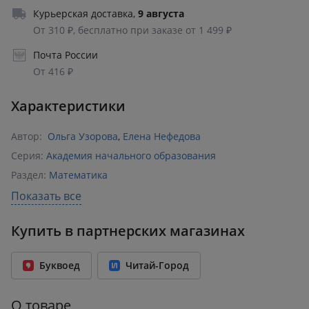
Курьерская доставка
,
9 августа
От 310 ₽, бесплатно при заказе от 1 499 ₽
Почта России
От 416 ₽
Характеристики
Автор:
Ольга Узорова
,
Елена Нефедова
Серия:
Академия начального образования
Раздел:
Математика
Издательство:
АСТ
,
Малыш
Показать все
ISBN:
978-5-17-113758-8
Купить в партнерских магазинах
Возрастное ограничение:
6+
Количество страниц:
16
Буквоед
Читай-Город
Переплет:
Мягкий переплёт
Формат:
210x280 мм
О товаре