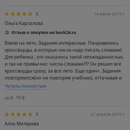
5
14 июня 2019 г.
Ольга Карталова
Отзыв о покупке на book24.ru
Взяли на лето. Задания интересные. Понравились
кроссворды, в которых числа надо писать словами!
Для ребенка , это оказалось такой неожиданностью,
и так не привычно: числа-словами?!? Он решил все
кроссворды сразу, за все лето. Еще один+. Задания
повторяются(но не повторяя учебник), оттачивая и
закрепляя умения и навыки. Не ошиблась в выборе.
Читать полностью
0
0
5
21 апреля 2019 г.
Алла Митерева