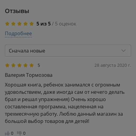
учебного
Отзывы
материала. 2 класс
5 из 5
/ 5 оценок
5
Подробнее
5
4
0
3
0
Сначала новые
2
0
1
0
5
28 августа 2020 г.
Валерия Тормозова
Хорошая книга, ребенок занимался с огромным
удовольствием, даже иногда сам от нечего делать
брал и решал упражнения) Очень хорошо
составленная программа, нацеленная на
трехмесячную работу. Люблю данный магазин за
большой выбор товаров для детей!
0
0