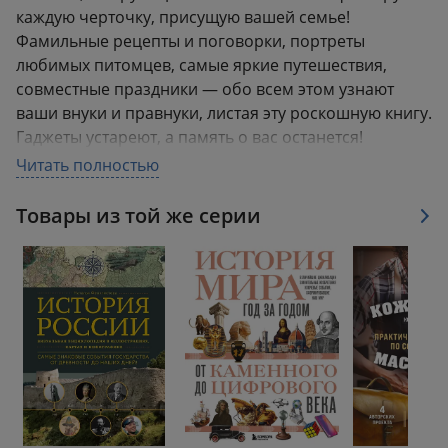
каждую черточку, присущую вашей семье!
Фамильные рецепты и поговорки, портреты
любимых питомцев, самые яркие путешествия,
совместные праздники — обо всем этом узнают
ваши внуки и правнуки, листая эту роскошную книгу.
Гаджеты устареют, а память о вас останется!
Читать полностью
Летопись вашего рода будет продолжаться. А это
значит, уже сейчас стоит позаботится о ее красоте и
Товары из той же серии
сохранности на долгие годы.
В этой книге будет жить именно ваша история!
Аннотация
Индивидуальная книга фамильной истории!
Ваша семейная летопись, история вашего рода,
которую будут листать ваши правнуки!