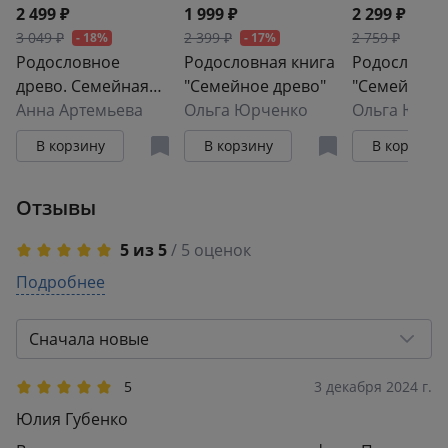
2 499 ₽
1 999 ₽
2 299 ₽
3 049 ₽
2 399 ₽
2 759 ₽
- 18%
- 17%
- 17%
Родословное
Родословная книга
Родословна
древо. Семейная
"Семейное древо"
"Семейное 
летопись:
Анна Артемьева
Ольга Юрченко
(красная)
Ольга Юрче
индивидуальная
В корзину
В корзину
В корзину
книга фамильной
истории
Отзывы
5 из 5
/ 5 оценок
5
Подробнее
5
4
0
3
0
Сначала новые
2
0
1
0
5
3 декабря 2024 г.
Юлия Губенко