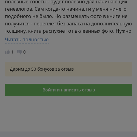
полезные советы - будет полезно для начинающих
генеалогов. Сам когда-то начинал и у меня ничего
подобного не было. Но размещать фото в книге не
получится - переплёт без запаса на дополнительную
толщину, книга распухнет от вклеенных фото. Нужно
делать переплёт как у фотоальбома или на кольцах.
Читать полностью
И вообще лучше бы предусмотреть возможность
1
0
вставки дополнительных страниц. Говорю, исходя из
собственного опыта. Мне оченьпонравилась
обложка, страницы. Не хватает красивой подробной
Дарим до 50 бонусов за отзыв
физической карты России и бывшего СССР - надо
учитывать, что в недавнем прошлом наши предки
жили в Союзе Советский Социалистических
Войти и написать отзыв
Республик. Такие карты можно предусмотреть как
раскладывающиеся вкладки. Хорошо бы
предусмотреть различные кармашки для старых
писем и т.п. семейных реликвий.