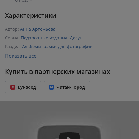
Характеристики
Автор:
Анна Артемьева
Серия:
Подарочные издания. Досуг
Раздел:
Альбомы, рамки для фотографий
Издательство:
Эксмо
Показать все
ISBN:
978-5-04-179063-9
Купить в партнерских магазинах
Возрастное ограничение:
12+
Год издания:
2026
Буквоед
Читай-Город
Количество страниц:
256
Переплет:
Твёрдый переплёт
Бумага:
офсет
Формат:
255x293 мм
Вес:
1.50 кг