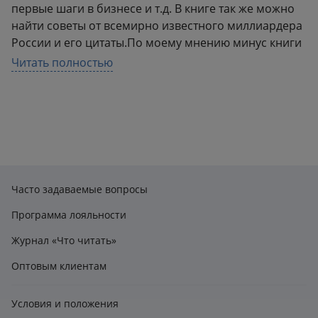
первые шаги в бизнесе и т.д. В книге так же можно
найти советы от всемирно известного миллиардера
России и его цитаты.По моему мнению минус книги
в том, что перед автором стояла задача разгадать
Читать полностью
почему и как Абрамович заработал такое
состояние?! Все знают скрытность Романа
Абрамовича, но лучше б было, если б автором были
описаны мысли, рассказы самого Абрамовича, а не
третьих лиц.
Часто задаваемые вопросы
Программа лояльности
Журнал «Что читать»
Оптовым клиентам
Условия и положения