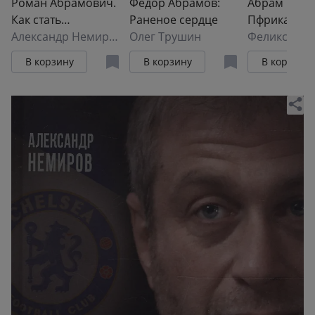
Роман Абрамович.
Федор Абрамов:
Абрам Ганн
Как стать
Раненое сердце
Пфриканск
миллиардером
Александр Немиров
Олег Трушин
прадед русс
Феликс Лур
гения
В корзину
В корзину
В корзину