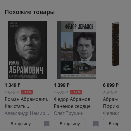
Похожие товары
1 349 ₽
1 399 ₽
6 099 ₽
1 619 ₽
1 679 ₽
7 319 ₽
- 17%
- 17%
- 17%
Роман Абрамович.
Федор Абрамов:
Абрам Ганн
Как стать
Раненое сердце
Пфриканск
миллиардером
Александр Немиров
Олег Трушин
прадед русс
Феликс Лур
гения
В корзину
В корзину
В корзину