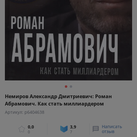
Немиров Александр Дмитриевич: Роман
Абрамович. Как стать миллиардером
Артикул: p6404638
Написать
0,0
3,9
отзыв
0
7