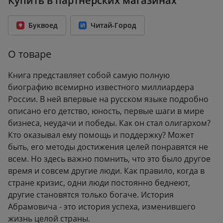
Купить в партнерских магазинах
Год издания:
2017
Количество страниц:
240
Буквоед
Читай-Город
Переплет:
Твёрдый переплёт
Формат:
150x206 мм
О товаре
Вес:
0.34 кг
Книга представляет собой самую полную
биографию всемирно известного миллиардера
России. В ней впервые на русском языке подробно
описано его детство, юность, первые шаги в мире
бизнеса, неудачи и победы. Как он стал олигархом?
Кто оказывал ему помощь и поддержку? Может
быть, его методы достижения целей понравятся не
всем. Но здесь важно помнить, что это было другое
время и совсем другие люди. Как правило, когда в
стране кризис, одни люди постоянно беднеют,
другие становятся только богаче. История
Абрамовича - это история успеха, изменившего
жизнь целой страны.