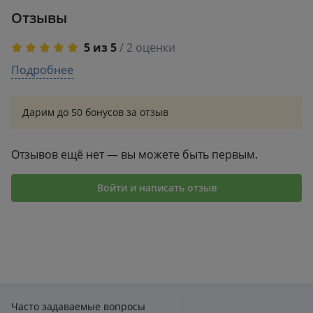
новому уче
Отзывы
5 из 5
/ 2 оценки
5
Подробнее
2
4
0
3
0
Дарим до 50 бонусов за отзыв
2
0
1
0
Отзывов ещё нет — вы можете быть первым.
Войти и написать отзыв
Часто задаваемые вопросы