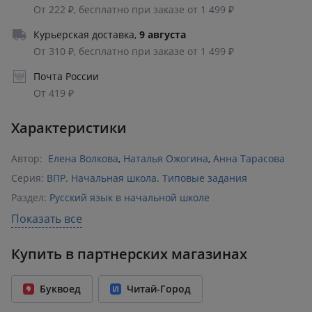
От 222 ₽, бесплатно при заказе от 1 499 ₽
Курьерская доставка
,
9 августа
От 310 ₽, бесплатно при заказе от 1 499 ₽
Почта России
От 419 ₽
Характеристики
Автор:
Елена Волкова
,
Наталья Ожогина
,
Анна Тарасова
Серия:
ВПР. Начальная школа. Типовые задания
Раздел:
Русский язык в начальной школе
Издательство:
Экзамен
Показать все
ISBN:
9785377127598
Купить в партнерских магазинах
Год издания:
2021
Количество страниц:
64
Буквоед
Читай-Город
Переплет:
Мягкий переплёт