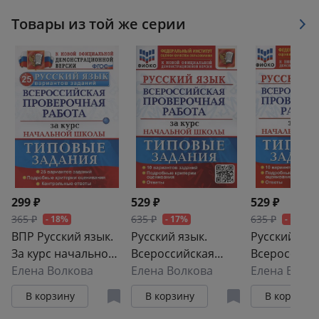
к использованию в общеобразовательных
организациях.
Товары из той же серии
299 ₽
529 ₽
529 ₽
365 ₽
635 ₽
635 ₽
- 18%
- 17%
- 17%
ВПР Русский язык.
Русский язык.
Русский язы
За курс начальной
Всероссийская
Всероссийс
школы. Типовые
Елена Волкова
проверочная
Елена Волкова
проверочн
Елена Волк
задания. 25
работа за курс
работа за к
В корзину
В корзину
В корзину
вариантов
начальной школы.
начальной 