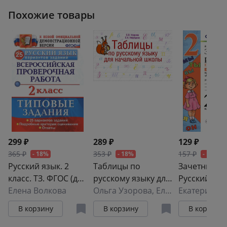
Типовые задания.
Типовые за
Похожие товары
10 вариантов
10 вариант
заданий
299 ₽
289 ₽
129 ₽
365 ₽
353 ₽
157 ₽
- 18%
- 18%
- 18%
Русский язык. 2
Таблицы по
Зачетные р
класс. ТЗ. ФГОС (две
русскому языку для
Русский язык
краски)
Елена Волкова
начальной школы
Ольга Узорова
,
Елена Нефедова
класс. ч.2.
Екатерина Г
Канакина,
В корзину
В корзину
В корзину
Горецкий. Ф