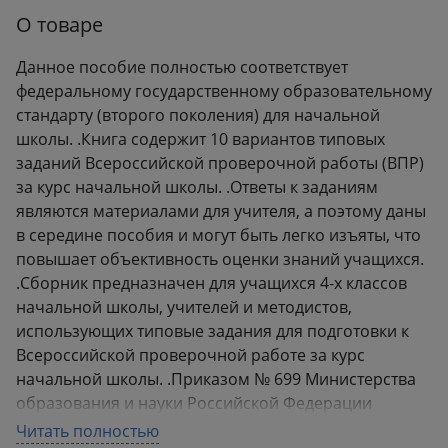
Формат:
210x290 мм
О товаре
Вес:
0.12 кг
Предмет:
Русский язык
Данное пособие полностью соответствует
Тип материала:
Учебное пособие
федеральному государственному образовательному
стандарту (второго поколения) для начальной
Класс:
1
,
2
,
3
,
4
школы. .Книга содержит 10 вариантов типовых
заданий Всероссийской проверочной работы (ВПР)
за курс начальной школы. .Ответы к заданиям
являются материалами для учителя, а поэтому даны
в середине пособия и могут быть легко изъяты, что
повышает объективность оценки знаний учащихся.
.Сборник предназначен для учащихся 4-х классов
начальной школы, учителей и методистов,
использующих типовые задания для подготовки к
Всероссийской проверочной работе за курс
начальной школы. .Приказом № 699 Министерства
образования и науки Российской Федерации
учебные пособия издательства "Экзамен" допущены
Читать полностью