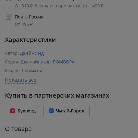
От 310 ₽, бесплатно при заказе от 1 499 ₽
Почта России
От 495 ₽
Характеристики
Автор:
Джеймс Ид
Серия:
Для чайников. БОМБОРА
Раздел:
Шахматы
Издательство:
Эксмо
,
БОМБОРА
Показать все
ISBN:
978-5-04-221398-4
Купить в партнерских магазинах
Возрастное ограничение:
12+
Год издания:
2026
Буквоед
Читай-Город
Количество страниц:
400
Переплет:
Мягкий переплёт
О товаре
Бумага:
офсет