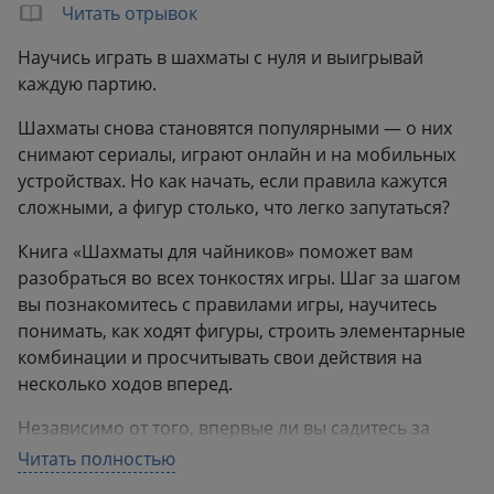
Формат:
163x235 мм
Читать отрывок
Вес:
0.51 кг
Научись играть в шахматы с нуля и выигрывай
каждую партию.
Шахматы снова становятся популярными — о них
снимают сериалы, играют онлайн и на мобильных
устройствах. Но как начать, если правила кажутся
сложными, а фигур столько, что легко запутаться?
Книга «Шахматы для чайников» поможет вам
разобраться во всех тонкостях игры. Шаг за шагом
вы познакомитесь с правилами игры, научитесь
понимать, как ходят фигуры, строить элементарные
комбинации и просчитывать свои действия на
несколько ходов вперед.
Независимо от того, впервые ли вы садитесь за
шахматную доску или хотите усовершенствовать
Читать полностью
свою игру, это руководство поможет вам уверенно