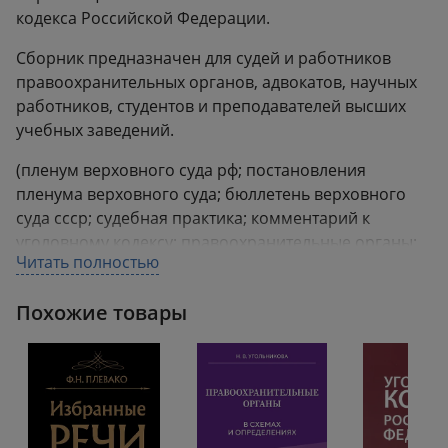
кодекса Российской Федерации.
Сборник предназначен для судей и работников
правоохранительных органов, адвокатов, научных
работников, студентов и преподавателей высших
учебных заведений.
(пленум верховного суда рф; постановления
пленума верховного суда; бюллетень верховного
суда ссср; судебная практика; комментарий к
уголовному кодексу; правоохранительные органы;
Читать полностью
уголовный кодекс; ук рф; уголовное
судопроизводство; настольная книга судьи;
Похожие товары
юридическая литература).