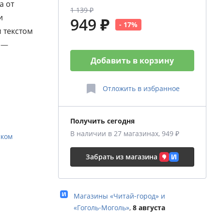
а от
1 139 ₽
и
949 ₽
- 17%
 текстом
 —
Добавить в корзину
зи на
Отложить
в избранное
 интриг,
Получить сегодня
ической
В наличии в 27 магазинах, 949 ₽
ском
е
Забрать из магазина
стры, и
ого
Магазины «Читай‑город» и
«Гоголь‑Моголь»
,
8 августа