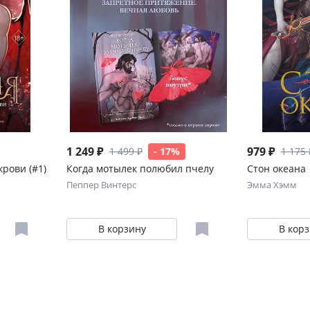
1 249 ₽
979 ₽
1 499 ₽
- 17%
1 175 
крови (#1)
Когда мотылек полюбил пчелу
Стон океана
Пеппер Винтерс
Эмма Хэмм
В корзину
В кор