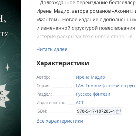
– Долгожданное переиздание бестселлер
Ирены Мадир, автора романов «Аконит» 
«Фантом». Новое издание с дополненным
и измененной структурой повествования
история раскрывается с новой стороны!
– Первая книга серии «LAV. Темное фэнте
Читать далее
русском», погружающей в мрачные миры
Характеристики
соблазнов и опасных тайн.
Автор:
Ирена Мадир
– Темное фэнтези с напряженной романт
Серия:
LAV. Темное фэнтези на рус
линией и элементами детектива.
Раздел:
Русское фэнтези
– Двойной сюжетный узел: расследовани
Издательство:
АСТ
решительной девушки, ищущей убийцу се
ISBN:
978-5-17-187285-4
история загадочного сталкера, одержим
Все характеристики
главной героиней.