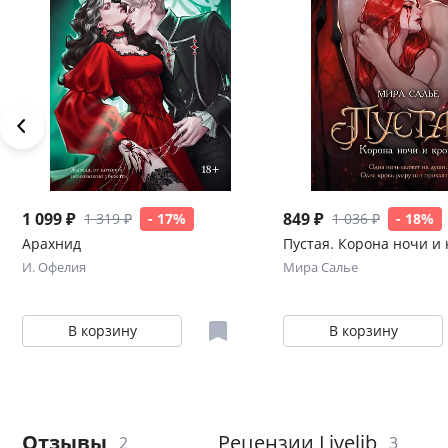
1 099 ₽
849 ₽
1 319 ₽
- 17%
1 036 ₽
- 18%
Арахнид
Пустая. Корона ночи и 
И. Офелия
Мира Салье
В корзину
В корзину
Отзывы
Рецензии Livelib
2
3