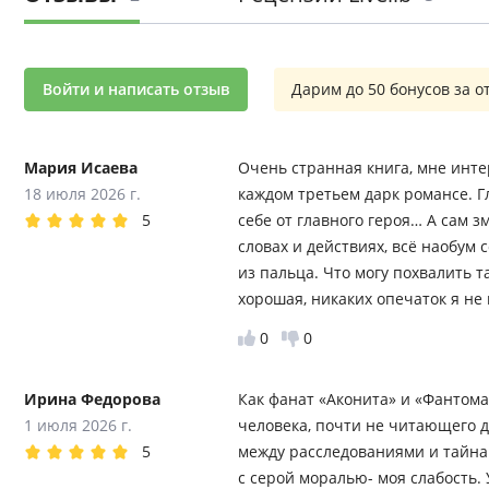
Войти и написать отзыв
Дарим до 50 бонусов за о
Мария Исаева
Очень странная книга, мне инте
18 июля 2026 г.
каждом третьем дарк романсе. Г
5
себе от главного героя… А сам 
словах и действиях, всё наобу
из пальца. Что могу похвалить та
хорошая, никаких опечаток я не
0
0
Ирина Федорова
Как фанат «Аконита» и «Фантома
1 июля 2026 г.
человека, почти не читающего 
5
между расследованиями и тайна
с серой моралью- моя слабость. 