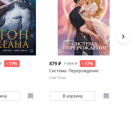
879 ₽
64
₽
- 17%
1 055 ₽
- 17%
Система: Перерождение
До
Сия Тони
Ка
зину
В корзину