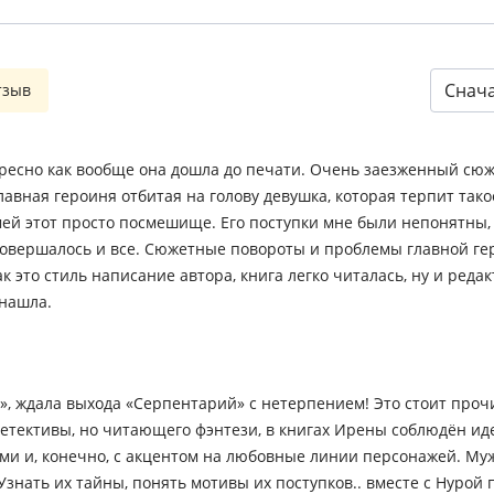
Снач
тзыв
ресно как вообще она дошла до печати. Очень заезженный сюже
лавная героиня отбитая на голову девушка, которая терпит так
змей этот просто посмешище. Его поступки мне были непонятны,
м совершалось и все. Сюжетные повороты и проблемы главной г
к это стиль написание автора, книга легко читалась, ну и редак
 нашла.
», ждала выхода «Серпентарий» с нетерпением! Это стоит прочи
детективы, но читающего фэнтези, в книгах Ирены соблюдён и
ми и, конечно, с акцентом на любовные линии персонажей. Му
Узнать их тайны, понять мотивы их поступков.. вместе с Нурой 