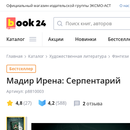
Официальный магазин издательской группы ЭКСМО-АСТ
О нас
Каталог
Акции
Новинки
Бестселл
Главная
Каталог
Художественная литература
Фэнтези
Бестселлер
Мадир Ирена: Серпентарий
Артикул: p8810003
4,8
(27)
4,2
(588)
2
отзыва