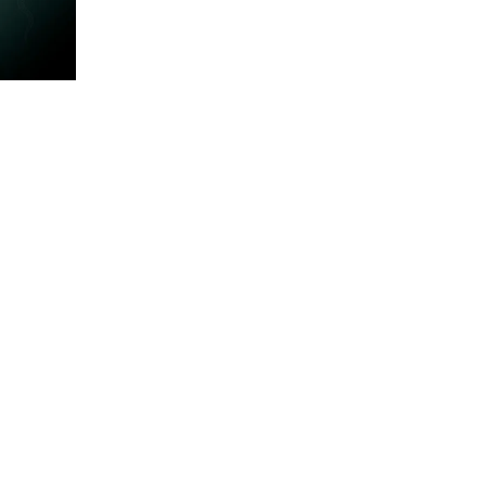
– Уникальная атмосфера темного фэнтези,
четкой границы между добром и злом, а
персонаж скрывает свои тайны.
– Качественное издание с продуманным
оформлением: стильная верстка, две цве
сюжетные вклейки, блинт и фольга, две
двусторонние открытки и автограф автор
Иллюстрация на обложке выполнена KRI
STUDIO, на вклейках — Digital Wizards.