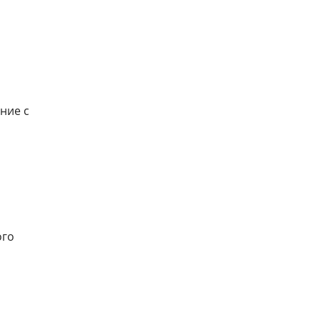
ние с
ого