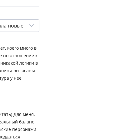
ала новые
т, коего много в
ое по отношение к
 никакой логики в
ероини высосаны
тура у нее
тать) Для меня,
деальный баланс
жские персонажи
поддаться