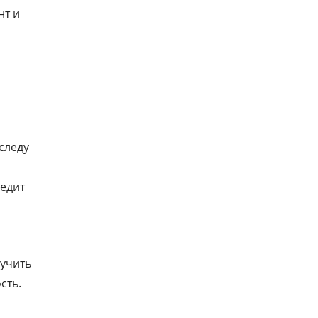
нт и
 следу
ледит
лучить
сть.