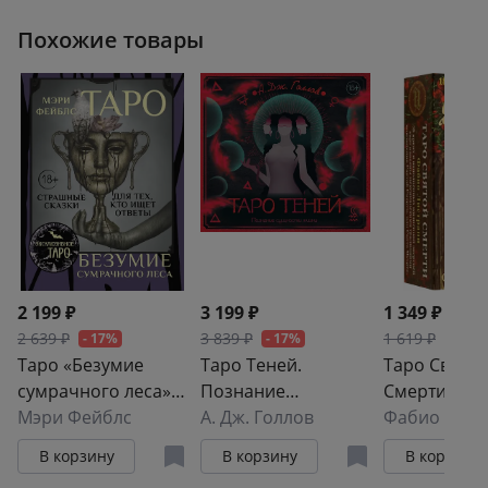
Похожие товары
2 199 ₽
3 199 ₽
1 349 ₽
2 639 ₽
3 839 ₽
1 619 ₽
- 17%
- 17%
- 17%
Таро «Безумие
Таро Теней.
Таро Свято
сумрачного леса».
Познание
Смерти
Страшные сказки
Мэри Фейблс
сущности жизни.
А. Дж. Голлов
Фабио Лист
для тех, кто ищет
Подарочное
В корзину
В корзину
В корзину
ответы
издание