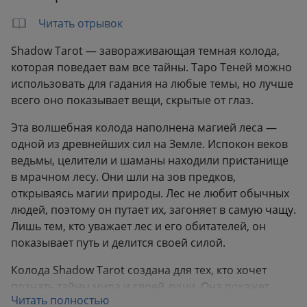
Формат:
155x217 мм
Читать отрывок
Вес:
0.53 кг
Shadow Tarot — завораживающая темная колода,
которая поведает вам все тайны. Таро Теней можно
использовать для гадания на любые темы, но лучше
всего оно показывает вещи, скрытые от глаз.
Эта волшебная колода наполнена магией леса —
одной из древнейших сил на Земле. Испокон веков
ведьмы, целители и шаманы находили пристанище
в мрачном лесу. Они шли на зов предков,
открываясь магии природы. Лес не любит обычных
людей, поэтому он путает их, загоняет в самую чащу.
Лишь тем, кто уважает лес и его обитателей, он
показывает путь и делится своей силой.
Колода Shadow Tarot создана для тех, кто хочет
познать тайны мира и своей души. Она покажет
Читать полностью
прошлое, настоящее, будущее и ответит на все