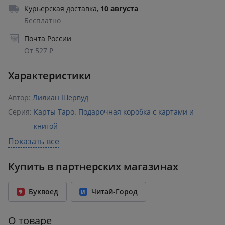
Курьерская доставка
,
10 августа
Бесплатно
Почта России
От 527 ₽
Характеристики
Автор:
Лилиан Шервуд
Серия:
Карты Таро. Подарочная коробка с картами и
книгой
Раздел:
Гадания. Карты Таро
Показать все
Издательство:
АСТ
Купить в партнерских магазинах
ISBN:
978-5-17-152306-0
Возрастное ограничение:
18+
Буквоед
Читай-Город
Количество страниц:
160
Переплет:
Мягкий переплёт
О товаре
Бумага:
офсет