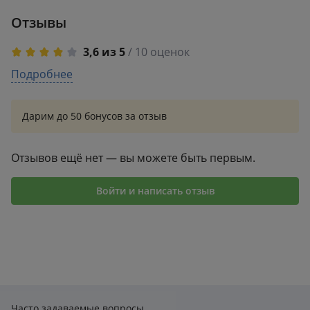
Отзывы
3,6 из 5
/ 10 оценок
5
Подробнее
6
4
0
3
1
Дарим до 50 бонусов за отзыв
2
0
1
3
Отзывов ещё нет — вы можете быть первым.
Войти и написать отзыв
Часто задаваемые вопросы