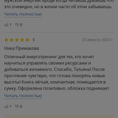
мужской энергии! Вроде когда читаешь думаешь что
это очевидно, но в жизни часто об этом забываешь
и не прислушиваешься к себе и окружающим. Еще
Читать полностью
не дочитала, но читается она быстро и легко. Сама
1
0
по себе книга небольшая 200 страниц. Покупкой
довольна, буду дальше следить за новинками от
автора!
5
23 августа 2023 г.
Ника Примакова
Отличный энерготренинг для тех, кто хочет
научиться управлять своими ресурсами и
добиваться желаемого. Спасибо, Татьяна! После
прочтения чувствую, что готова покорять новые
высоты! Книга лёгкая, компактная, помещается в
сумку. Оформлена позитивно, обложка поднимает
настроение)
Читать полностью
1
0