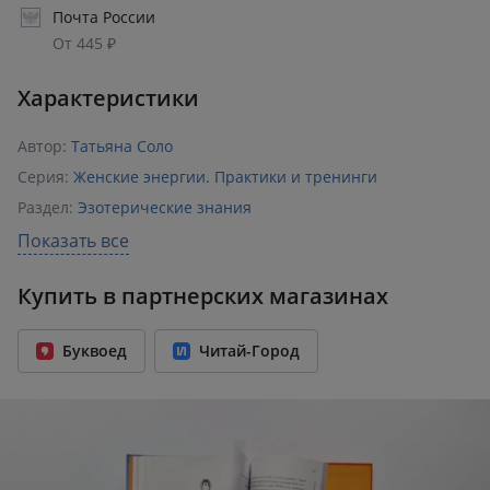
Почта России
От 445 ₽
Характеристики
Автор:
Татьяна Соло
Серия:
Женские энергии. Практики и тренинги
Раздел:
Эзотерические знания
Издательство:
Эксмо
Показать все
ISBN:
978-5-04-184185-0
Купить в партнерских магазинах
Возрастное ограничение:
18+
Год издания:
2025
Буквоед
Читай-Город
Количество страниц:
224
Переплет:
Твёрдый переплёт
Бумага:
офсет
Формат:
169x218 мм
Вес:
0.37 кг