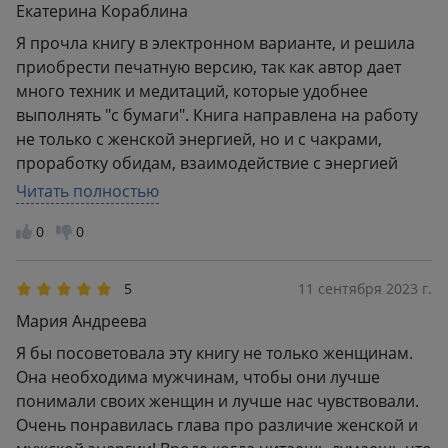
Екатерина Кораблина
Я прочла книгу в электронном варианте, и решила
приобрести печатную версию, так как автор дает
много техник и медитаций, которые удобнее
выполнять "с бумаги". Книга направлена на работу
не только с женской энергией, но и с чакрами,
проработку обидам, взаимодействие с энергией
рода и многими другими интересными вещами!
Читать полностью
Однозначно, такую книгу полезно иметь дома и
0
0
периодически работать по ней над собой.
5
11 сентября 2023 г.
Мария Андреева
Я бы посоветовала эту книгу не только женщинам.
Она необходима мужчинам, чтобы они лучше
понимали своих женщин и лучше нас чувствовали.
Очень понравилась глава про различие женской и