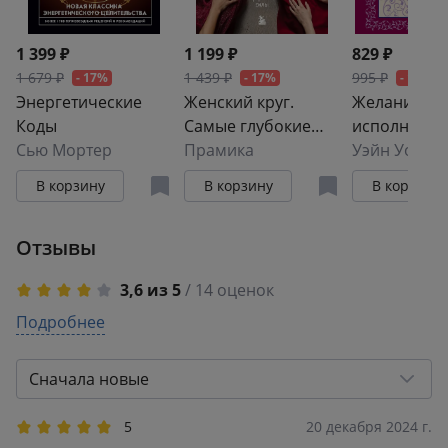
1 399 ₽
1 199 ₽
829 ₽
1 679 ₽
1 439 ₽
995 ₽
- 17%
- 17%
- 17%
Энергетические
Женский круг.
Желания
Коды
Самые глубокие
исполняютс
Сью Мортер
практики и
Прамика
Искусство
Уэйн Уолте
традиции для
воплощать 
В корзину
В корзину
В корзину
обретения
жизнь
внутренней силы
Отзывы
3,6 из 5
/ 14 оценок
5
Подробнее
8
4
0
3
2
Сначала новые
2
0
1
4
5
20 декабря 2024 г.