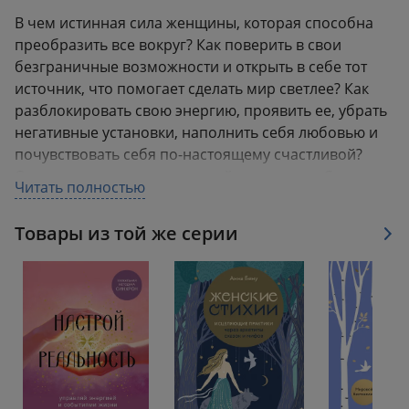
В чем истинная сила женщины, которая способна
преобразить все вокруг? Как поверить в свои
безграничные возможности и открыть в себе тот
источник, что помогает сделать мир светлее? Как
разблокировать свою энергию, проявить ее, убрать
негативные установки, наполнить себя любовью и
почувствовать себя по-настоящему счастливой?
Ответы на эти вопросы вы найдете в книге Соло
Читать полностью
Татьяны.
Товары из той же серии
Аннотация
В чем истинная сила женщины, которая способна
преобразить все вокруг? Как поверить в свои
безграничные возможности и открыть в себе тот
источник, что помогает сделать мир светлее? Ответ
на эти вопросы вы найдете в книге-тренинге Соло
Татьяны «Сила сексуальной энергии». Автор -
энергокоуч с мировым именем и эксперт в