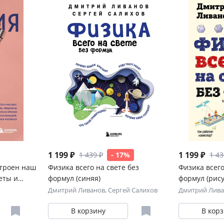
1 199 ₽
1 199 ₽
1 439 ₽
- 17%
1 43
строен наш
Физика всего на свете без
Физика всего
еты и
формул (синяя)
формул (рису
имических
Дмитрий Ливанов
,
Сергей Салихов
Дмитрий Лив
екул
В корзину
В кор