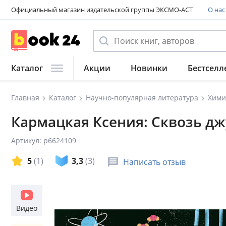
Официальный магазин издательской группы ЭКСМО-АСТ
О нас
Каталог
Акции
Новинки
Бестселл
Главная
Каталог
Научно-популярная литература
Хими
Кармацкая Ксения: Сквозь д
Артикул: p6624109
5
(1)
3,3
(3)
Написать отзыв
Видео