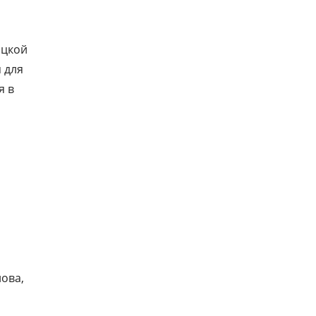
ватель,
ацкой
 для
я в
лова,