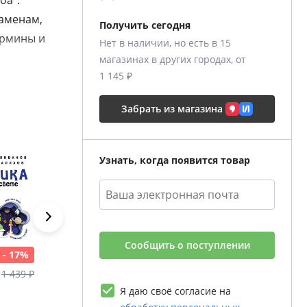
ба".
заменам,
Получить сегодня
ермины и
Нет в наличии, но есть в 15
магазинах в других городах, от
1 145 ₽
у что
ы? Книга
Забрать из магазина
любить
Узнать, когда появится товар
ния для
ь наш мир
торой
вии.
Е
Сообщить о поступлении
- 17%
- 17%
- 17%
- 17%
1 199 ₽
1 249 ₽
879 ₽
1 439 ₽
1 439 ₽
1 499 ₽
1 055 ₽
Я даю своё согласие на