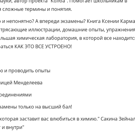
ауки, автор проекта "Колба". Помогает школьникам в
страницы." Тася Фламель, химик, препода
яя сложные термины и понятия.
соавтор книги "Наглядная химия"
о и непонятно? А впереди экзамены? Книга Ксении Карм
Потрясающие иллюстрации, домашние опыты, упражнения
 большая химическая лаборатория, в которой все находитс
раться КАК ЭТО ВСЕ УСТРОЕНО!
ю и проводить опыты
блицей Менделеева
 соединениями
кзамены только на высший бал!
 которая заставит вас влюбиться в химию." Сакина Зейна
 и внутри"