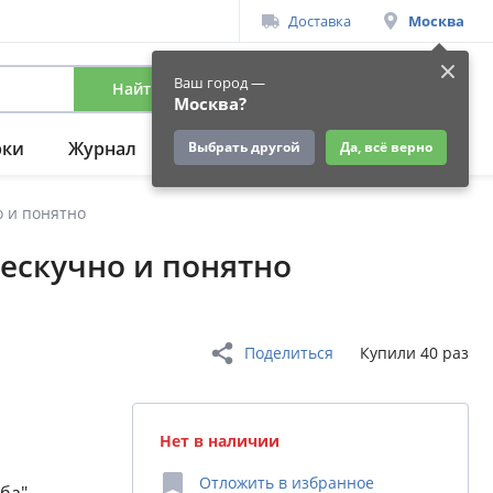
Доставка
Москва
Ваш город —
Найти
Вход
/
Регистрация
Москва?
рки
Журнал
Подарки
Ещё
Выбрать другой
Да, всё верно
о и понятно
ескучно и понятно
Поделиться
Купили 40 раз
Нет в наличии
Отложить
в избранное