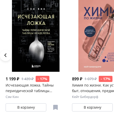
1 199 ₽
899 ₽
1 439 ₽
- 17%
1 079 ₽
- 17%
Исчезающая ложка. Тайны
Химия по жизни. Как у
периодической таблицы
быт, отношения, предм
Менделеева
вещи с точки зрения х
Сэм Кин
Кейт Бибердорф
реакций, атомов и мол
В корзину
В корзину