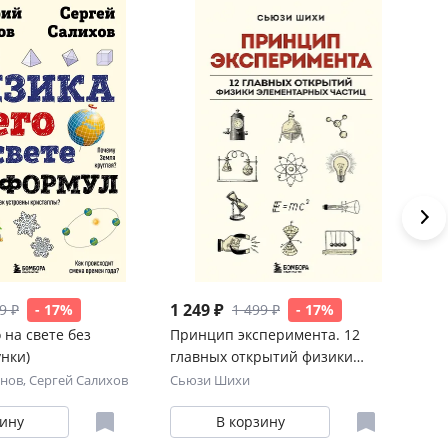
1 249 ₽
87
9 ₽
- 17%
1 499 ₽
- 17%
 на свете без
Принцип эксперимента. 12
Пр
нки)
главных открытий физики
шк
элементарных частиц
на
анов
,
Сергей Салихов
Сьюзи Шихи
Кс
эк
зину
В корзину
в