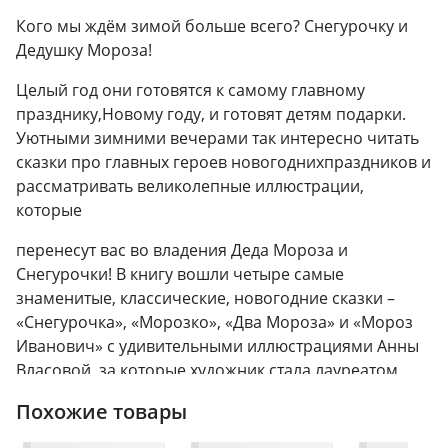
Кого мы ждём зимой больше всего? Снегурочку и
Дедушку Мороза!
Целый год они готовятся к самому главному
празднику,Новому году, и готовят детям подарки.
Уютными зимними вечерами так интересно читать
сказки про главных героев новогоднихпраздников и
рассматривать великолепные иллюстрации,
которые
перенесут вас во владения Деда Мороза и
Снегурочки! В книгу вошли четыре самые
знаменитые, классические, новогодние сказки –
«Снегурочка», «Морозко», «Два Мороза» и «Мороз
Иванович» с удивительными иллюстрациями Анны
Власовой, за которые художник стала лауреатом
премии Ассоциации книгоиздателей России в 2022
Похожие товары
году.