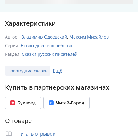
Характеристики
Автор:
Владимир Одоевский
,
Максим Михайлов
Серия:
Новогоднее волшебство
Раздел:
Сказки русских писателей
Издательство:
АСТ
,
Малыш
Ещё
Новогодние сказки
ISBN:
978-5-17-146661-9
Количество страниц:
80
Купить в партнерских магазинах
Переплет:
Твёрдый переплёт
Бумага:
офсет
Буквоед
Читай-Город
Формат:
215x290 мм
Вес:
0.57 кг
О товаре
Читать отрывок