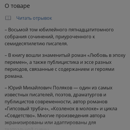
О товаре
Вес:
0.49 кг
Читать отрывок
– Восьмой том юбилейного пятнадцатитомного
собрания сочинений, приуроченного к
семидесятилетию писателя.
– В книгу вошли знаменитый роман «Любовь в эпоху
перемен», а также публицистика и эссе разных
периодов, связанные с содержанием и героями
романа.
– Юрий Михайлович Поляков — один из самых
известных писателей, поэтов, драматургов и
публицистов современности, автор романов
«Гипсовый трубач», «Козленок в молоке» и цикла
«Совдетство». Многие произведения автора
экранизированы или адаптированы для
театральной сцены.