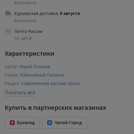
Бесплатно
Курьерская доставка
,
9 августа
Бесплатно
Почта России
От 487 ₽
Характеристики
Автор:
Юрий Поляков
Серия:
Юбилейный Поляков
Раздел:
Современная русская проза
Издательство:
АСТ
Показать все
ISBN:
978-5-17-170790-3
Купить в партнерских магазинах
Возрастное ограничение:
18+
Количество страниц:
416
Буквоед
Читай-Город
Переплет:
Твёрдый переплёт
Формат:
145x220 мм