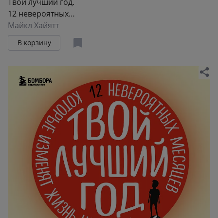
Твой лучший год.
12 невероятных
месяцев, которые
Майкл Хайятт
изменят вашу
В корзину
жизнь