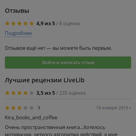
Inspired by Gunta
реальность
Отзывы
Stolzl
4,9 из 5
/ 8 оценок
5
Подробнее
7
4
1
3
0
Отзывов ещё нет — вы можете быть первым.
2
0
1
0
Войти и написать отзыв
Лучшие рецензии LiveLib
3,5 из 5
/ 235 оценок
3
18 января 2019 г
Kira_books_and_coffee
Очень пространственная книга...Хотелось
мотивации, четкого алгоритма действий, а мне