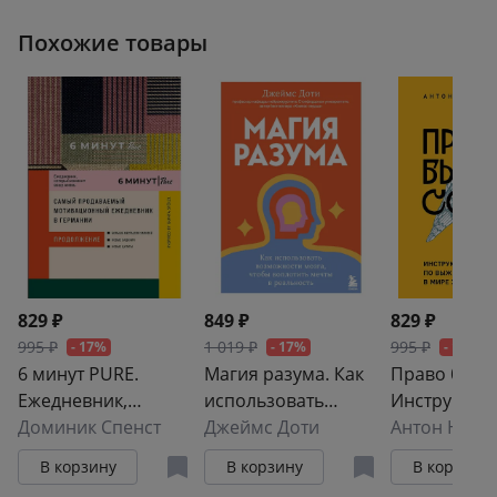
Похожие товары
829 ₽
849 ₽
829 ₽
995 ₽
1 019 ₽
995 ₽
- 17%
- 17%
- 17%
6 минут PURE.
Магия разума. Как
Право быть 
Ежедневник,
использовать
Инструкция
который изменит
Доминик Спенст
возможности
Джеймс Доти
выживанию 
Антон Нефе
вашу жизнь
мозга, чтобы
жаворонко
В корзину
В корзину
В корзину
(продолжение).
воплотить мечты в