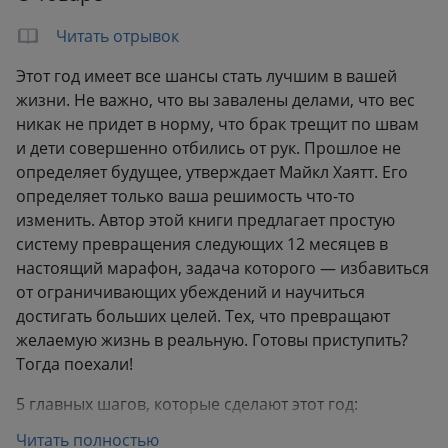
Читать отрывок
Этот год имеет все шансы стать лучшим в вашей
жизни. Не важно, что вы завалены делами, что вес
никак не придет в норму, что брак трещит по швам
и дети совершенно отбились от рук. Прошлое не
определяет будущее, утверждает Майкл Хаятт. Его
определяет только ваша решимость что-то
изменить. Автор этой книги предлагает простую
систему превращения следующих 12 месяцев в
настоящий марафон, задача которого — избавиться
от ограничивающих убеждений и научиться
достигать больших целей. Тех, что превращают
желаемую жизнь в реальную. Готовы приступить?
Тогда поехали!
5 главных шагов, которые сделают этот год:
Читать полностью
Шаг 1. Избавляемся от всех «не могу» и «не умею»,