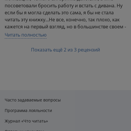
посоветовали бросить работу и встать с дивана. Ну
если бы я могла сделать это сама, я бы не стала
читать эту книжку...Не все, конечно, так плохо, как
кажется на первый взгляд, но в большинстве своем -
очень американизированный подход, который у нас
Читать полностью
по понятным причинам не работает. Другое у нас
мышление, подход, восприятие, многие советы НЕ
Показать ещё 2 из 3 рецензий
работают. "Лень-матушка", не зря крылатой фразой
стала, если что. И я не говорю, что все прям ленятся,
нет. Просто если вы ищите некий сборник реально
действенных советов, здесь вы его точно не
найдете. Автор просто собрал все интересные
мысли с популярных пабликов и оформил в книгу.И
да, американцам, да и любым другим людям,
Часто задаваемые вопросы
которые внезапно проснулись в 25 лет где-нибудь
на острове и такие "ой! Надо же как-то жить!", а
Программа лояльности
потом приплыли в нашу реальностью, соорудив
Журнал «Что читать»
байдарку из бананов и папайя, эта книга будет прям