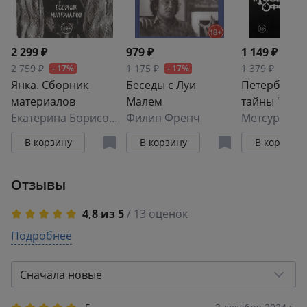
2 299 ₽
979 ₽
1 149 ₽
2 759 ₽
1 175 ₽
1 379 ₽
- 17%
- 17%
- 17%
Янка. Сборник
Беседы с Луи
Петербургс
материалов
Малем
тайны "Гос
Екатерина Борисова
Филип Френч
оформителя
Метсур Вол
история кул
В корзину
В корзину
В корзину
мистическо
триллера с
Отзывы
музыкой Се
Курёхина
4,8 из 5
/ 13 оценок
5
Подробнее
11
4
1
3
1
Сначала новые
2
0
1
0