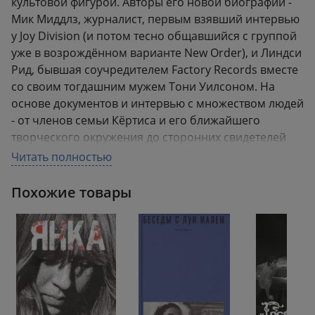
культовой фигурой. Авторы его новой биографии -
Мик Миддлз, журналист, первым взявший интервью
у Joy Division (и потом тесно общавшийся с группой
уже в возрождённом варианте New Order), и Линдси
Рид, бывшая соучредителем Factory Records вместе
со своим тогдашним мужем Тони Уилсоном. На
основе документов и интервью с множеством людей
- от членов семьи Кёртиса и его ближайшего
творческого окружения до сторонних свидетелей
событий - они пытаются представить жизнь этого
Читать полностью
неординарного человека в её прозаической правде,
на которой выросли и его личность, и его
Похожие товары
вдохновение, и его трагедия. .