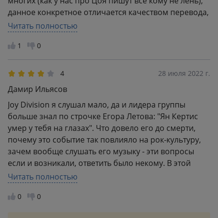
многих (как у нас про Цоя пишут все кому не лень),
данное конкретное отличается качеством перевода,
наличием примечаний, справочного аппарата и т.д.
Читать полностью
Два - великих - альбома Joy Division читатель скачает
1
0
самостоятельно.
4
28 июля 2022 г.
Дамир Ильясов
Joy Division я слушал мало, да и лидера группы
больше знал по строчке Егора Летова: "Ян Кертис
умер у тебя на глазах". Что довело его до смерти,
почему это событие так повлияло на рок-культуру,
зачем вообще слушать его музыку - эти вопросы
если и возникали, ответить было некому. В этой
книге достаточно подробно рассказано о личности
Читать полностью
музыканта, его коротком пути и странноватом
0
0
творчестве, в котором перемешаны постпанк и
готика. Бумажный мемориал - возможно, герой