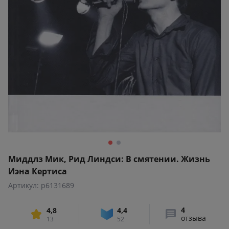
Миддлз Мик, Рид Линдси: В смятении. Жизнь
Иэна Кертиса
Артикул: p6131689
4
4,8
4,4
отзыва
13
52