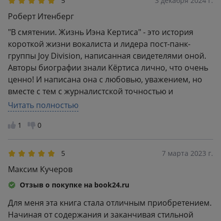
5
3 декабря 2024 г.
Роберт Итенберг
"В смятении. Жизнь Иэна Кертиса" - это история
короткой жизни вокалиста и лидера пост-панк-
группы Joy Division, написанная свидетелями оной.
Авторы биографии знали Кёртиса лично, что очень
ценно! И написана она с любовью, уважением, но
вместе с тем с журналистской точностью и
вниманием к деталям. Благодаря этой книге я узнал
Читать полностью
о Кёртисе (человеке закрытом и банально не
1
0
успевшем оставить о себе много информации в
медиа) весьма любопытные факты, позволяющие
лучше понять его и как человека, и как художника!
5
7 марта 2023 г.
Интереснейшая и качественная книга, которая
Максим Кучеров
станет идеальным подарком для всех любителей Joy
Отзыв о покупке на book24.ru
Division.
Для меня эта книга стала отличным приобретением.
Начиная от содержания и заканчивая стильной