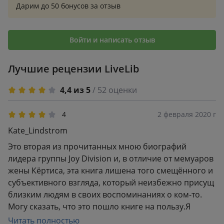
книги оценил бы грустную иронию.
Дарим до 50 бонусов за отзыв
Войти и написать отзыв
Лучшие рецензии LiveLib
4,4 из 5
/ 52 оценки
4
2 февраля 2020 г
Kate_Lindstrom
Это вторая из прочитанных мною биографий
лидера группы Joy Division и, в отличие от мемуаров
жены Кёртиса, эта книга лишена того смещённого и
субъективного взгляда, который неизбежно присущ
близким людям в своих воспоминаниях о ком-то.
Могу сказать, что это пошло книге на пользу.Я
откладывала этот отзыв, потому что мне трудно
Читать полностью