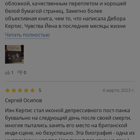
обложкой, качественным переплетом и хорошей
белой бумагой страниц. Заметно более
объективная книга, чем то, что написала Дебора
Кертис. Чувства Йена в последние месяцы жизни
здесь можно ощутить и понять гораздо лучше. Плюс
Читать полностью
здесь представлена и позиция Анник Оноре,
которая предоставила для обнародования немало
писем Йена ей и в обратном направлении. Если
брать книгу Деборы, фильм Контроль и эту книгу, то
для меня выбор однозначен. Обязательна для
1
0
прочтения поклонникам Joy Division.
5
4 марта 2023 г.
Сергей Осипов
Иэн Кертис стал иконой депрессивного пост-панка
буквально на следующий день после своей смерти,
многие пытались занять его место на британской
инди-сцене, но безуспешно. Эта биография - одна из