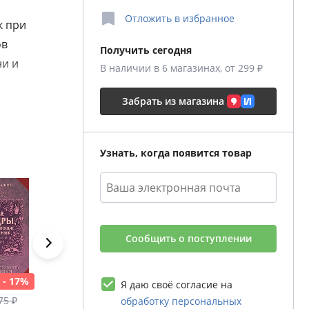
Отложить
в избранное
к при
ов
Получить сегодня
ни и
В наличии в 6 магазинах, от 299 ₽
Забрать из магазина
ет
вье,
е.
Узнать, когда появится товар
 эти
льзовать
ожет
утимые
Сообщить о поступлении
говоры
ибо
- 17%
- 17%
- 18%
- 17%
вное —
Я даю своё согласие на
929 ₽
299 ₽
649 ₽
75 ₽
1 115 ₽
365 ₽
779 ₽
обработку персональных
лова, и