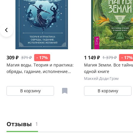
309 ₽
1 149 ₽
371 ₽
- 17%
1 379 ₽
- 17%
Магия воды. Теория и практика:
Магия Земли. Все тайн
обряды, гадание, исполнение
одной книге
желаний
Маккей Доди Грэм
В корзину
В корзину
Отзывы
1