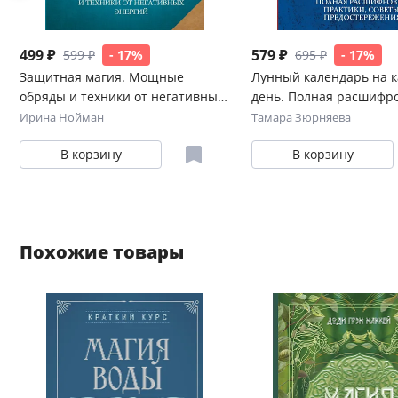
499 ₽
579 ₽
599 ₽
- 17%
695 ₽
- 17%
Защитная магия. Мощные
Лунный календарь на 
обряды и техники от негативных
день. Полная расшифро
энергий
Практики, советы,
Ирина Нойман
Тамара Зюрняева
предостережения.
В корзину
В корзину
Похожие товары