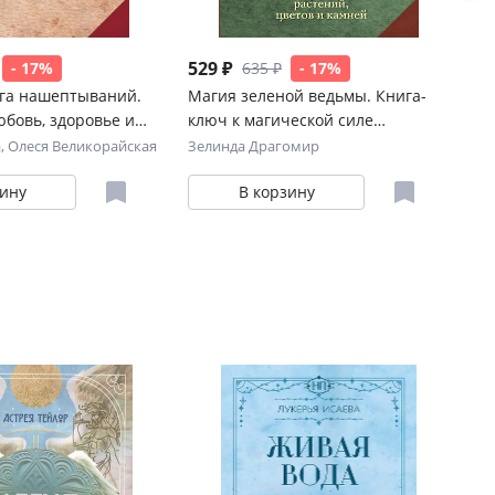
529 ₽
44
- 17%
635 ₽
- 17%
га нашептываний.
Магия зеленой ведьмы. Книга-
Кн
юбовь, здоровье и
ключ к магической силе
Ка
растений, цветов и камней
Си
а
,
Олеся Великорайская
Зелинда Драгомир
Ма
ше
зину
В корзину
уд