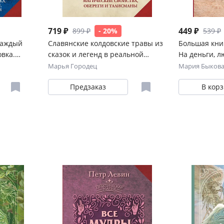
719 ₽
449 ₽
899 ₽
- 20%
539 ₽
каждый
Славянские колдовские травы из
Большая кни
вка.
сказок и легенд в реальной
На деньги, л
жизни. Магические свойства,
счастье
Марья Городец
Мария Быков
обереги и талисманы
Предзаказ
В кор