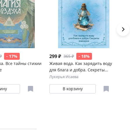
299 ₽
64
₽
- 17%
365 ₽
- 18%
а. Все тайны стихии
Живая вода. Как зарядить воду
Си
е
для блага и добра. Секреты
ро
знахарки
жи
Лукерья Исаева
Ма
зину
В корзину