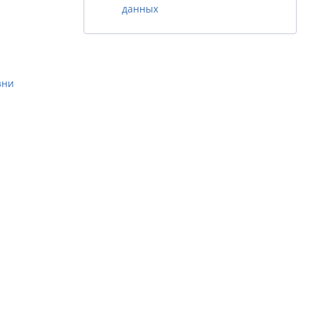
данных
м.
зни