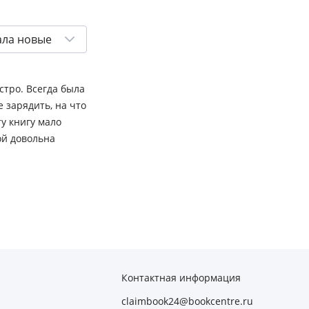
ала новые
стро. Всегда была
е зарядить, на что
у книгу мало
ой довольна
Контактная информация
claimbook24@bookcentre.ru