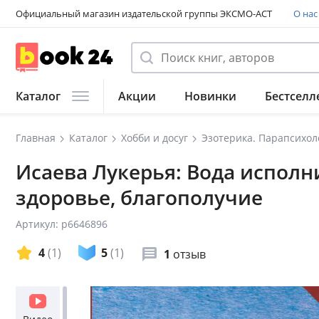
Официальный магазин издательской группы ЭКСМО-АСТ
О нас
Каталог
Акции
Новинки
Бестселл
Главная
Каталог
Хобби и досуг
Эзотерика. Парапсихол
Исаева Лукерья: Вода исполн
здоровье, благополучие
Артикул: p6646896
4
(1)
5
(1)
1
отзыв