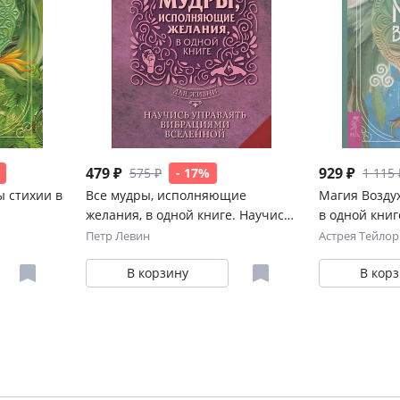
479 ₽
929 ₽
575 ₽
- 17%
1 115 
ы стихии в
Все мудры, исполняющие
Магия Воздух
желания, в одной книге. Научись
в одной книг
управлять вибрациями
Петр Левин
Астрея Тейлор
Вселенной
В корзину
В кор