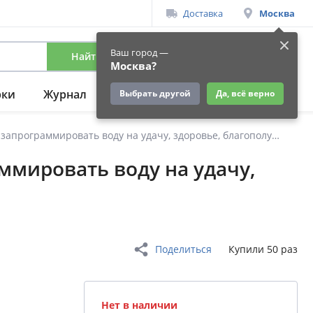
Доставка
Москва
Ваш город —
Найти
Вход
/
Регистрация
Москва?
рки
Журнал
Подарки
Ещё
Выбрать другой
Да, всё верно
Вода исполнит ваши желания. Как запрограммировать воду на удачу, здоровье, благополучие
ммировать воду на удачу,
Поделиться
Купили 50 раз
Нет в наличии