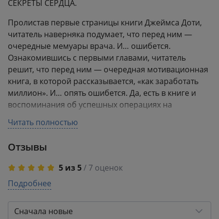
СЕКРЕТЫ СЕРДЦА.
Пролистав первые страницы книги Джеймса Доти,
читатель наверняка подумает, что перед ним —
очередные мемуары врача. И… ошибется.
Ознакомившись с первыми главами, читатель
решит, что перед ним — очередная мотивационная
книга, в которой рассказывается, «как заработать
миллион». И… опять ошибется. Да, есть в книге и
воспоминания об успешных операциях на
головном мозге, и практикум по визуализации
Читать полностью
желаний, и история бедного мальчишки из
американского захолустья, который получил все,
Отзывы
что захотел, включая пресловутый миллион, а
точнее, десятки миллионов. Но автор пошел
5 из 5
/ 7 оценок
гораздо дальше: он рассказал, что делать в
5
Подробнее
7
ситуации, когда заветная мечта исполнилась, а
4
0
счастья в жизни так и не прибавилось.
3
0
Сначала новые
В 2018 году было объявлено, что книга Джеймса
2
0