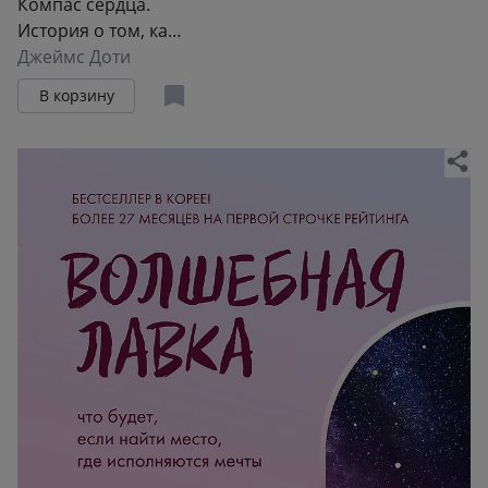
Компас сердца.
История о том, как
обычный мальчик
Джеймс Доти
стал великим
В корзину
хирургом, разгадав
тайны мозга и секр